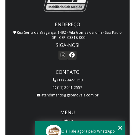
MÓVEIS DE CLOSET PLANEJADOS
MÓVEIS PLANEJADOS DE CONSULTORIO
ENDEREÇO
MÓVEIS PLANEJADOS DE ESCRITORIO
Rua Serra de Bragança, 1492 - Vila Gomes Cardim - São Paulo
- SP - CEP: 03318-000
MÓVEIS PLANEJADOS PARA APARTAMENTOS
SIGA-NOS!
MÓVEIS PLANEJADOS PARA COZINHA
MÓVEIS PLANEJADOS PARA QUARTO
CONTATO
(11) 2942-1350
MÓVEIS PLANEJADOS PARA SALA
(11) 2941-2557
MÓVEIS SOB MEDIDA
atendimento@gspmoveis.com.br
PAINEL PLANEJADO PARA SALA DE TV
MENU
QUARTOS PLANEJADOS
Início
Quem somos
Olá! Fale agora pelo WhatsApp
SALAS DE ESTAR PLANEJADAS