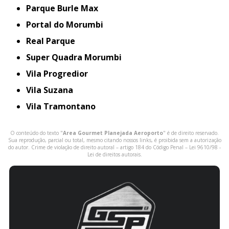
Parque Burle Max
Portal do Morumbi
Real Parque
Super Quadra Morumbi
Vila Progredior
Vila Suzana
Vila Tramontano
O conteúdo do texto "
Area Gourmet Planejada Aeroporto
" é de direito reservado.
Sua reprodução, parcial ou total, mesmo citando nossos links, é proibida sem a autorização
do autor. Crime de violação de direito autoral – artigo 184 do Código Penal –
Lei 9610/98 -
Lei de direitos autorais
.