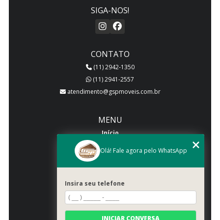
SIGA-NOS!
CONTATO
(11) 2942-1350
(11) 2941-2557
atendimento@gspmoveis.com.br
MENU
Início
Quem somos
Olá! Fale agora pelo WhatsApp
Produtos
Blog
Insira seu telefone
Galeria
Categorias
Contato
INICIAR CONVERSA