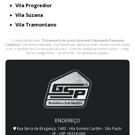
Vila Progredior
Vila Suzana
Vila Tramontano
O conteúdo do texto "
Orçamento de área Gourmet Planejada Pequena
Cumbica
" é de direito reservado. Sua reprodução, parcial ou total, mesmo citando nossos
links, é proibida sem a autorização do autor. Crime de violação de direito autoral – artigo
184 do Código Penal –
Lei 9610/98 - Lei de direitos autorais
.
ENDEREÇO
Rua Serra de Bragança, 1492 - Vila Gomes Cardim - São Paulo
- SP - CEP: 03318-000