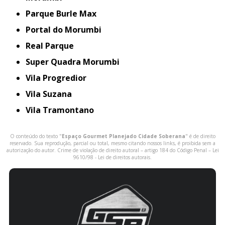
Parque Burle Max
Portal do Morumbi
Real Parque
Super Quadra Morumbi
Vila Progredior
Vila Suzana
Vila Tramontano
O conteúdo do texto "
Espaço Gourmet Planejado Cidade Soberana
" é de direito
reservado. Sua reprodução, parcial ou total, mesmo citando nossos links, é proibida sem a
autorização do autor. Crime de violação de direito autoral – artigo 184 do Código Penal –
Lei
9610/98 - Lei de direitos autorais
.