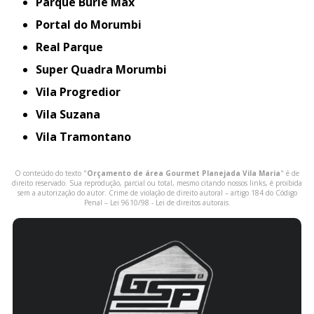
Parque Burle Max
Portal do Morumbi
Real Parque
Super Quadra Morumbi
Vila Progredior
Vila Suzana
Vila Tramontano
O conteúdo do texto "
Orçamento de área Gourmet Planejada Vila Maria
" é de
direito reservado. Sua reprodução, parcial ou total, mesmo citando nossos links, é proibida
sem a autorização do autor. Crime de violação de direito autoral – artigo 184 do Código
Penal –
Lei 9610/98 - Lei de direitos autorais
.