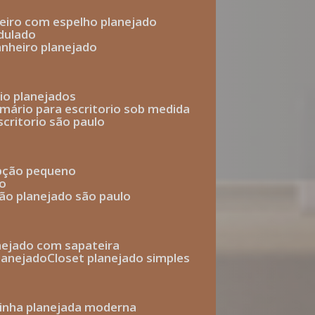
heiro com espelho planejado
dulado
anheiro planejado
rio planejados
armário para escritorio sob medida
scritorio são paulo
epção pequeno
io
ção planejado são paulo
anejado com sapateira
planejado
closet planejado simples
zinha planejada moderna