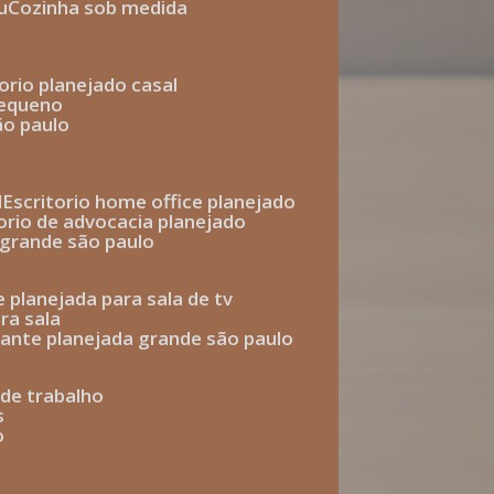
u
cozinha sob medida
torio planejado casal
pequeno
ão paulo
l
escritorio home office planejado
torio de advocacia planejado
o grande são paulo
e planejada para sala de tv
ra sala
tante planejada grande são paulo
a de trabalho
s
o