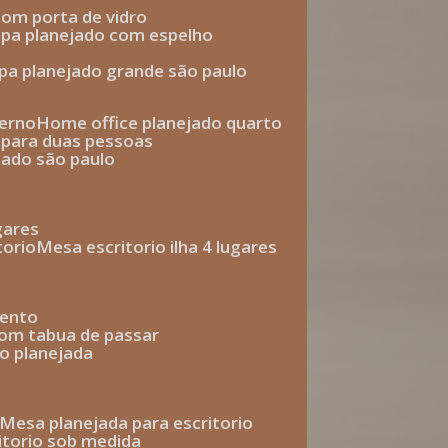
com porta de vidro
upa planejado com espelho
upa planejado grande são paulo
derno
home office planejado quarto
o para duas pessoas
jado são paulo
ugares
torio
mesa escritorio ilha 4 lugares
mento
com tabua de passar
o planejada
mesa planejada para escritorio
ritorio sob medida