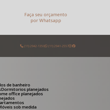
Faça seu orçamento
por Whatsapp
(11) 2942-1350
(11) 2941-2557
dos de banheiro
s
Dormitorios planejados
Home office planejados
anejados
apartamentos
Móveis sob medida