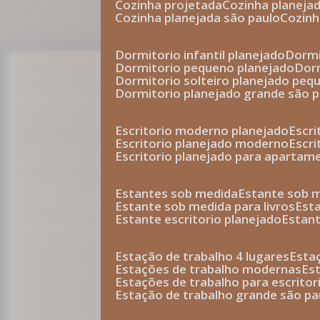
cozinha projetada
cozinha planeja
cozinha planejada são paulo
cozin
dormitorio infantil planejado
dorm
dormitorio pequeno planejado
do
dormitorio solteiro planejado peq
dormitorio planejado grande são 
escritorio moderno planejado
escr
escritorio planejado moderno
escr
escritorio planejado para apartam
estantes sob medida
estante sob 
estante sob medida para livros
est
estante escritorio planejado
estan
estação de trabalho 4 lugares
esta
estações de trabalho modernas
es
estações de trabalho para escritor
estação de trabalho grande são pa