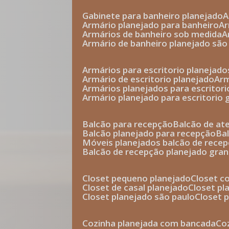
gabinete para banheiro planejado
armário planejado para banheiro
a
armários de banheiro sob medida
armário de banheiro planejado são
armários para escritorio planejado
armário de escritorio planejado
ar
armários planejados para escritori
armário planejado para escritorio
balcão para recepção
balcão de a
balcão planejado para recepção
b
móveis planejados balcão de rece
balcão de recepção planejado gra
closet pequeno planejado
closet 
closet de casal planejado
closet p
closet planejado são paulo
closet
cozinha planejada com bancada
c