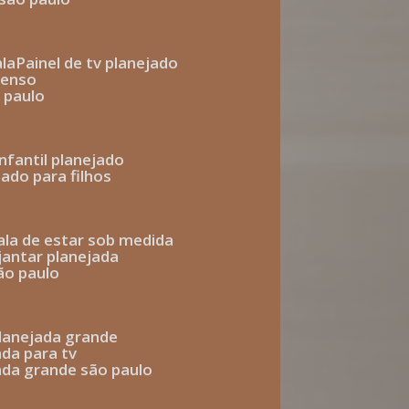
ala
painel de tv planejado
penso
o paulo
infantil planejado
jado para filhos
sala de estar sob medida
 jantar planejada
são paulo
 planejada grande
ada para tv
jada grande são paulo