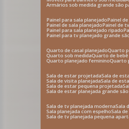
armários sob medida grande são p
painel para sala planejado
painel d
painel de sala planejado
painel de 
painel para sala planejado ripado
p
painel para tv planejado grande sã
quarto de casal planejado
quarto 
quarto sob medida
quarto de bebê
quarto planejado feminino
quarto
sala de estar projetada
sala de es
sala de visita planejada
sala de es
sala de estar pequena projetada
s
sala de estar planejada grande são
sala de tv planejada moderna
sala
sala planejada com espelho
sala d
sala de tv planejada pequena apa