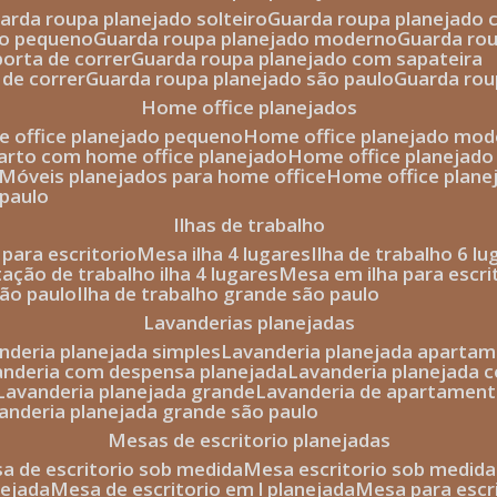
uarda roupa planejado solteiro
guarda roupa planejado 
to pequeno
guarda roupa planejado moderno
guarda ro
porta de correr
guarda roupa planejado com sapateira
 de correr
guarda roupa planejado são paulo
guarda ro
home office planejados
e office planejado pequeno
home office planejado mo
uarto com home office planejado
home office planejad
móveis planejados para home office
home office plane
 paulo
ilhas de trabalho
a para escritorio
mesa ilha 4 lugares
ilha de trabalho 6 l
stação de trabalho ilha 4 lugares
mesa em ilha para escri
são paulo
ilha de trabalho grande são paulo
lavanderias planejadas
anderia planejada simples
lavanderia planejada aparta
vanderia com despensa planejada
lavanderia planejada 
lavanderia planejada grande
lavanderia de apartament
vanderia planejada grande são paulo
mesas de escritorio planejadas
esa de escritorio sob medida
mesa escritorio sob medida
nejada
mesa de escritorio em l planejada
mesa para esc