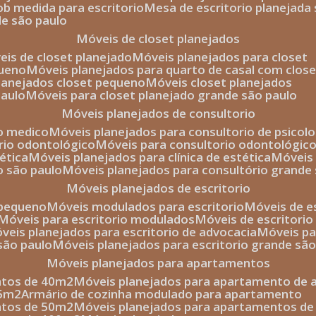
sob medida para escritorio
mesa de escritorio planejada
de são paulo
móveis de closet planejados
veis de closet planejado
móveis planejados para closet
queno
móveis planejados para quarto de casal com close
planejados closet pequeno
móveis closet planejados
paulo
móveis para closet planejado grande são paulo
móveis planejados de consultorio
io medico
móveis planejados para consultorio de psicolo
orio odontológico
móveis para consultorio odontológic
tética
móveis planejados para clínica de estética
móvei
o são paulo
móveis planejados para consultório grande
móveis planejados de escritorio
o pequeno
móveis modulados para escritorio
móveis de 
móveis para escritorio modulados
móveis de escritori
móveis planejados para escritorio de advocacia
móveis p
 são paulo
móveis planejados para escritorio grande sã
móveis planejados para apartamentos
ntos de 40m2
móveis planejados para apartamento de 
35m2
armário de cozinha modulado para apartamento
ntos de 50m2
móveis planejados para apartamentos d