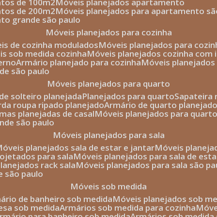
entos de 100m2
móveis planejados apartamento
entos de 200m2
móveis planejados para apartamento sã
nto grande são paulo
móveis planejados para cozinha
eis de cozinha modulados
móveis planejados para cozi
eis sob medida cozinha
móveis planejados cozinha com i
erno
armário planejado para cozinha
móveis planejados
nde são paulo
móveis planejados para quarto
de solteiro planejada
planejados para quarto
sapateira
arda roupa ripado planejado
armário de quarto planejado
amas planejadas de casal
móveis planejados para quart
ande são paulo
móveis planejados para sala
móveis planejados sala de estar e jantar
móveis planej
rojetados para sala
móveis planejados para sala de esta
planejados rack sala
móveis planejados para sala são pa
e são paulo
móveis sob medida
mário de banheiro sob medida
móveis planejados sob m
mesa sob medida
armários sob medida para cozinha
móv
armário para banheiro sob medida
armários sob medida