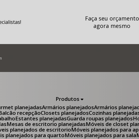
Faça seu orçamento
ialistas!
agora mesmo
m
Produtos
urmet planejadas
Armários planejados
Armários planeja
Balcão recepção
Closets planejados
Cozinhas planejada
abalho
Estantes planejadas
Guarda roupas planejados
das
Mesas de escritorio planejadas
Móveis de closet pl
óveis planejados de escritorio
Móveis planejados para 
eis planejados para quarto
Móveis planejados para sala