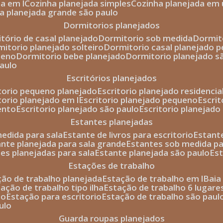
da em l
cozinha planejada simples
cozinha planejada em 
ha planejada grande são paulo
dormitorios planejados
itório de casal planejado
dormitorio sob medida
dormi
rmitorio planejado solteiro
dormitorio casal planejado 
ueno
dormitorio bebe planejado
dormitorio planejado s
paulo
escritórios planejados
itorio pequeno planejado
escritorio planejado residencia
itorio planejado em l
escritorio planejado pequeno
escri
ento
escritorio planejado são paulo
escritorio planejad
estantes planejadas
medida para sala
estante de livros para escritorio
estant
ante planejada para sala grande
estantes sob medida pa
tes planejadas para sala
estante planejada são paulo
es
estações de trabalho
ção de trabalho planejada
estação de trabalho em l
bai
tação de trabalho tipo ilha
estação de trabalho 6 lugare
io
estação para escritorio
estação de trabalho são paul
ulo
guarda roupas planejados