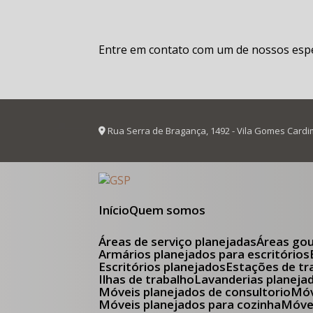
Entre em contato com um de nossos espec
Rua Serra de Bragança, 1492 - Vila Gomes Cardi
Início
Quem somos
Áreas de serviço planejadas
Áreas go
Armários planejados para escritórios
Escritórios planejados
Estações de tr
Ilhas de trabalho
Lavanderias planeja
Móveis planejados de consultorio
M
Móveis planejados para cozinha
Móv