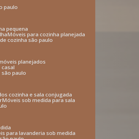
o paulo
nha pequena
lha
móveis para cozinha planejada
 de cozinha são paulo
 móveis planejados
 casal
o são paulo
ados cozinha e sala conjugada
r
móveis sob medida para sala
ulo
edida
eis para lavanderia sob medida
 são paulo