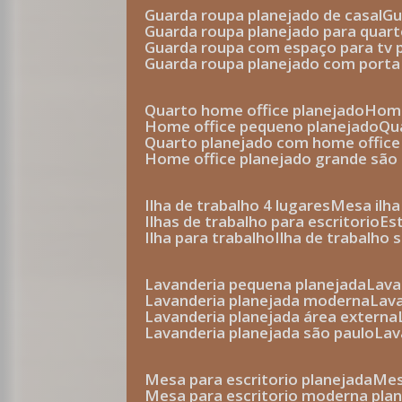
guarda roupa planejado de casal
g
guarda roupa planejado para quar
guarda roupa com espaço para tv 
guarda roupa planejado com porta
quarto home office planejado
hom
home office pequeno planejado
q
quarto planejado com home office
home office planejado grande são
ilha de trabalho 4 lugares
mesa ilh
ilhas de trabalho para escritorio
e
ilha para trabalho
ilha de trabalho 
lavanderia pequena planejada
lav
lavanderia planejada moderna
la
lavanderia planejada área externa
lavanderia planejada são paulo
la
mesa para escritorio planejada
m
mesa para escritorio moderna pla