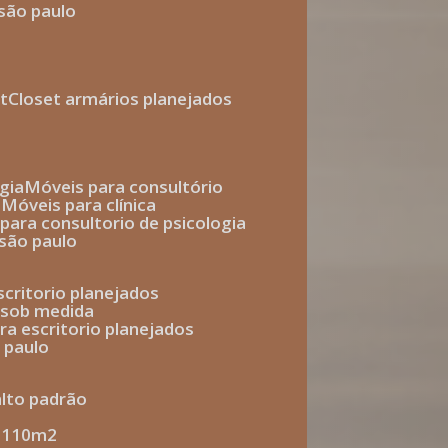
 são paulo
t
closet armários planejados
gia
móveis para consultório
o
móveis para clínica
s para consultorio de psicologia
 são paulo
escritorio planejados
o sob medida
ara escritorio planejados
o paulo
alto padrão
e 110m2