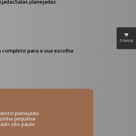
nejadas
Salas planejadas
0
iten(s)
ia completo para a sua escolha
mento planejado
ozinha pequena
ejado são paulo