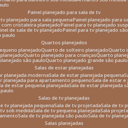
aulo
painel planejado para sala de tv
e tv planejado para sala pequena
painel planejado para s
tv com cristaleira planejado
painel para tv planejado sus
ainel de sala de tv planejado
painel para tv planejado sã
o paulo
quartos planejados
pequeno planejado
quarto de solteiro planejado
quarto 
 planejado
quarto planejado para crianças
quarto plane
 planejado são paulo
quarto planejado grande são paulo
salas de estar planejadas
tar planejada moderna
sala de estar planejada pequena
tar planejada para apartamento pequeno
sala de estar e
ala de estar pequena planejada
sala de estar planejada 
 paulo
salas de tv planejadas
 de tv planejada pequena
sala de tv projetada
sala de tv
e tv sob medida
sala de tv pequena planejada
sala projet
rtamento
sala de tv planejada são paulo
sala de tv plane
salas planejadas