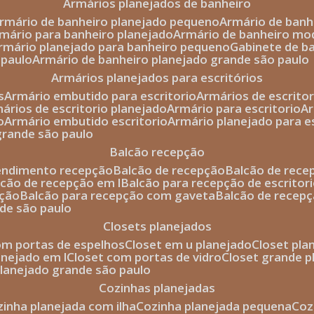
armários planejados de banheiro
armário de banheiro planejado pequeno
armário de ban
rmário para banheiro planejado
armário de banheiro mo
armário planejado para banheiro pequeno
gabinete de b
 paulo
armário de banheiro planejado grande são paulo
armários planejados para escritórios
s
armário embutido para escritorio
armários de escrito
mários de escritorio planejado
armário para escritorio
o
armário embutido escritorio
armário planejado para e
 grande são paulo
balcão recepção
tendimento recepção
balcão de recepção
balcão de rec
alcão de recepção em l
balcão para recepção de escritor
pção
balcão para recepção com gaveta
balcão de recep
nde são paulo
closets planejados
com portas de espelhos
closet em u planejado
closet pl
lanejado em l
closet com portas de vidro
closet grande 
 planejado grande são paulo
cozinhas planejadas
ozinha planejada com ilha
cozinha planejada pequena
co