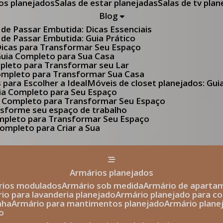
tos planejados
Salas de estar planejadas
Salas de tv pla
Blog
 de Passar Embutida: Dicas Essenciais
 de Passar Embutida: Guia Prático
 Dicas para Transformar Seu Espaço
 Guia Completo para Sua Casa
pleto para Transformar seu Lar
Completo para Transformar Sua Casa
s para Escolher a Ideal
Móveis de closet planejados: Gu
Guia Completo para Seu Espaço
uia Completo para Transformar Seu Espaço
ansforme seu espaço de trabalho
ompleto para Transformar Seu Espaço
ompleto para Criar a Sua
armários planejados
ários modulados
armário sob medida
armário de aparta
rio para lavanderia planejado
armário planejado para c
nha
armário para mantimentos planejado
armário plan
o