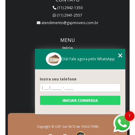
(11) 2942-1350
(11) 2941-2557
atendimento@gspmoveis.com.br
MENU
Início
Quem somos
Olá! Fale agora pelo WhatsApp
Produtos
Blog
Insira seu telefone
Galeria
Categorias
Contato
INICIAR CONVERSA
Mapa do site
1
Copyright © GSP. (Lei 9610 de 19/02/1998)