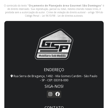
O conteúdo do texto "
Orçamento de Planejado área Gourmet São Domingos
" é
de direito reservado. Sua reprodução, parcial ou total, mesmo citando nossos links, é
proibida sem a autorização do autor. Crime de violação de direito autoral – artigo 184 do
Código Penal –
Lei 9610/98 - Lei de direitos autorais
.
ENDEREÇO
Rua Serra de Bragança, 1492 - Vila Gomes Cardim - São Paulo
- SP - CEP: 03318-000
SIGA-NOS!
CONTATO