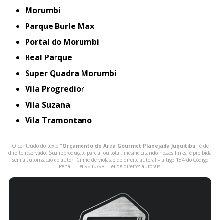
Morumbi
Parque Burle Max
Portal do Morumbi
Real Parque
Super Quadra Morumbi
Vila Progredior
Vila Suzana
Vila Tramontano
O conteúdo do texto "
Orçamento de Area Gourmet Planejada Juquitiba
" é de
direito reservado. Sua reprodução, parcial ou total, mesmo citando nossos links, é proibida
sem a autorização do autor. Crime de violação de direito autoral – artigo 184 do Código
Penal –
Lei 9610/98 - Lei de direitos autorais
.