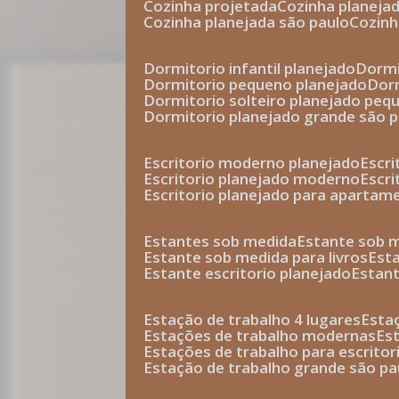
cozinha projetada
cozinha planeja
cozinha planejada são paulo
cozin
dormitorio infantil planejado
dorm
dormitorio pequeno planejado
do
dormitorio solteiro planejado peq
dormitorio planejado grande são 
escritorio moderno planejado
escr
escritorio planejado moderno
escr
escritorio planejado para apartam
estantes sob medida
estante sob 
estante sob medida para livros
est
estante escritorio planejado
estan
estação de trabalho 4 lugares
esta
estações de trabalho modernas
es
estações de trabalho para escritor
estação de trabalho grande são pa