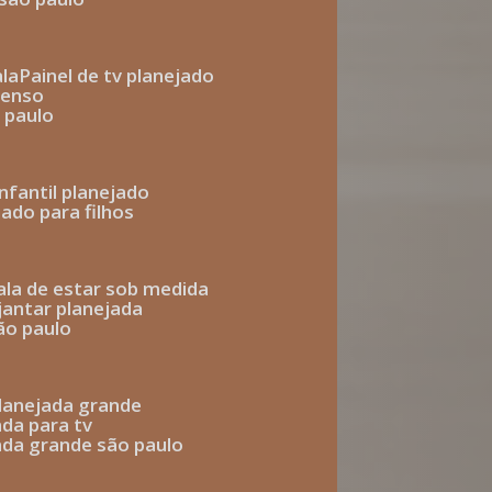
ala
painel de tv planejado
penso
o paulo
infantil planejado
jado para filhos
sala de estar sob medida
 jantar planejada
são paulo
 planejada grande
ada para tv
jada grande são paulo