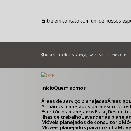
Entre em contato com um de nossos espec
Rua Serra de Bragança, 1492 - Vila Gomes Cardi
Início
Quem somos
Áreas de serviço planejadas
Áreas go
Armários planejados para escritórios
Escritórios planejados
Estações de tr
Ilhas de trabalho
Lavanderias planeja
Móveis planejados de consultorio
M
Móveis planejados para cozinha
Móv