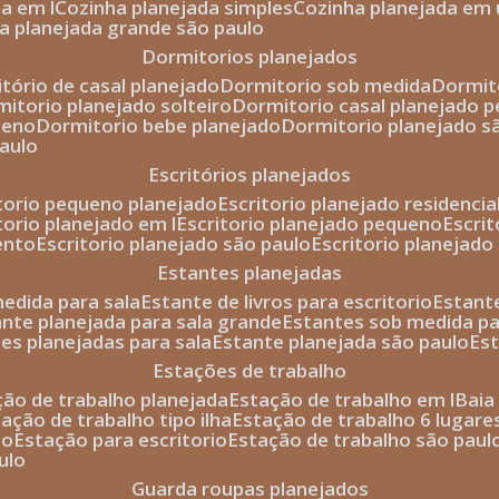
da em l
cozinha planejada simples
cozinha planejada em 
ha planejada grande são paulo
dormitorios planejados
itório de casal planejado
dormitorio sob medida
dormi
rmitorio planejado solteiro
dormitorio casal planejado 
ueno
dormitorio bebe planejado
dormitorio planejado s
paulo
escritórios planejados
itorio pequeno planejado
escritorio planejado residencia
itorio planejado em l
escritorio planejado pequeno
escri
ento
escritorio planejado são paulo
escritorio planejad
estantes planejadas
medida para sala
estante de livros para escritorio
estant
ante planejada para sala grande
estantes sob medida pa
tes planejadas para sala
estante planejada são paulo
es
estações de trabalho
ção de trabalho planejada
estação de trabalho em l
bai
tação de trabalho tipo ilha
estação de trabalho 6 lugare
io
estação para escritorio
estação de trabalho são paul
ulo
guarda roupas planejados