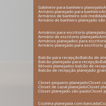
gabinete para banheiro planejado
armário planejado para banheiro
a
armários de banheiro sob medida
armário de banheiro planejado são
armários para escritorio planejado
armário de escritorio planejado
ar
armários planejados para escritori
armário planejado para escritorio
balcão para recepção
balcão de a
balcão planejado para recepção
b
móveis planejados balcão de rece
balcão de recepção planejado gra
closet pequeno planejado
closet 
closet de casal planejado
closet p
closet planejado são paulo
closet
cozinha planejada com bancada
c