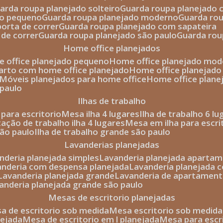
uarda roupa planejado solteiro
guarda roupa planejado 
to pequeno
guarda roupa planejado moderno
guarda ro
porta de correr
guarda roupa planejado com sapateira
 de correr
guarda roupa planejado são paulo
guarda ro
home office planejados
e office planejado pequeno
home office planejado mo
uarto com home office planejado
home office planejad
móveis planejados para home office
home office plane
 paulo
ilhas de trabalho
a para escritorio
mesa ilha 4 lugares
ilha de trabalho 6 l
stação de trabalho ilha 4 lugares
mesa em ilha para escri
são paulo
ilha de trabalho grande são paulo
lavanderias planejadas
anderia planejada simples
lavanderia planejada aparta
vanderia com despensa planejada
lavanderia planejada 
lavanderia planejada grande
lavanderia de apartament
vanderia planejada grande são paulo
mesas de escritorio planejadas
esa de escritorio sob medida
mesa escritorio sob medida
nejada
mesa de escritorio em l planejada
mesa para esc