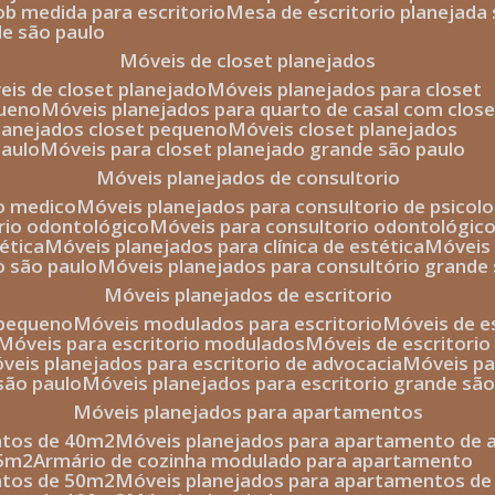
sob medida para escritorio
mesa de escritorio planejada
de são paulo
móveis de closet planejados
veis de closet planejado
móveis planejados para closet
queno
móveis planejados para quarto de casal com close
planejados closet pequeno
móveis closet planejados
paulo
móveis para closet planejado grande são paulo
móveis planejados de consultorio
io medico
móveis planejados para consultorio de psicolo
orio odontológico
móveis para consultorio odontológic
tética
móveis planejados para clínica de estética
móvei
o são paulo
móveis planejados para consultório grande
móveis planejados de escritorio
o pequeno
móveis modulados para escritorio
móveis de 
móveis para escritorio modulados
móveis de escritori
móveis planejados para escritorio de advocacia
móveis p
 são paulo
móveis planejados para escritorio grande sã
móveis planejados para apartamentos
ntos de 40m2
móveis planejados para apartamento de 
35m2
armário de cozinha modulado para apartamento
ntos de 50m2
móveis planejados para apartamentos d