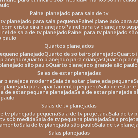
aulo
painel planejado para sala de tv
e tv planejado para sala pequena
painel planejado para s
tv com cristaleira planejado
painel para tv planejado sus
ainel de sala de tv planejado
painel para tv planejado sã
o paulo
quartos planejados
pequeno planejado
quarto de solteiro planejado
quarto 
 planejado
quarto planejado para crianças
quarto plane
 planejado são paulo
quarto planejado grande são paulo
salas de estar planejadas
tar planejada moderna
sala de estar planejada pequena
tar planejada para apartamento pequeno
sala de estar e
ala de estar pequena planejada
sala de estar planejada 
 paulo
salas de tv planejadas
 de tv planejada pequena
sala de tv projetada
sala de tv
e tv sob medida
sala de tv pequena planejada
sala projet
rtamento
sala de tv planejada são paulo
sala de tv plane
salas planejadas