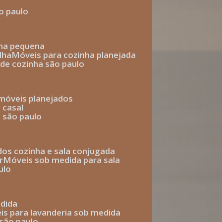
o paulo
nha pequena
lha
móveis para cozinha planejada
 de cozinha são paulo
 móveis planejados
 casal
o são paulo
ados cozinha e sala conjugada
r
móveis sob medida para sala
ulo
edida
eis para lavanderia sob medida
 são paulo