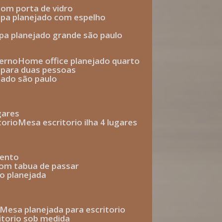
com porta de vidro
upa planejado com espelho
upa planejado grande são paulo
derno
home office planejado quarto
o para duas pessoas
jado são paulo
ugares
torio
mesa escritorio ilha 4 lugares
mento
com tabua de passar
o planejada
mesa planejada para escritorio
ritorio sob medida