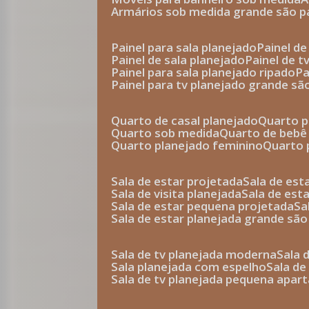
armários sob medida grande são p
painel para sala planejado
painel d
painel de sala planejado
painel de 
painel para sala planejado ripado
p
painel para tv planejado grande sã
quarto de casal planejado
quarto 
quarto sob medida
quarto de bebê
quarto planejado feminino
quarto
sala de estar projetada
sala de es
sala de visita planejada
sala de es
sala de estar pequena projetada
s
sala de estar planejada grande são
sala de tv planejada moderna
sala
sala planejada com espelho
sala d
sala de tv planejada pequena apa