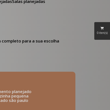
nejadas
Salas planejadas
0
iten(s)
ia completo para a sua escolha
mento planejado
ozinha pequena
ejado são paulo