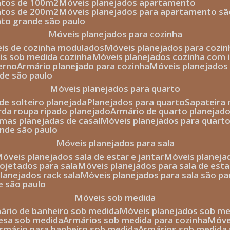
entos de 100m2
móveis planejados apartamento
entos de 200m2
móveis planejados para apartamento sã
nto grande são paulo
móveis planejados para cozinha
eis de cozinha modulados
móveis planejados para cozi
eis sob medida cozinha
móveis planejados cozinha com i
erno
armário planejado para cozinha
móveis planejados
nde são paulo
móveis planejados para quarto
de solteiro planejada
planejados para quarto
sapateira
arda roupa ripado planejado
armário de quarto planejado
amas planejadas de casal
móveis planejados para quart
ande são paulo
móveis planejados para sala
móveis planejados sala de estar e jantar
móveis planej
rojetados para sala
móveis planejados para sala de esta
planejados rack sala
móveis planejados para sala são pa
e são paulo
móveis sob medida
mário de banheiro sob medida
móveis planejados sob m
mesa sob medida
armários sob medida para cozinha
móv
armário para banheiro sob medida
armários sob medida