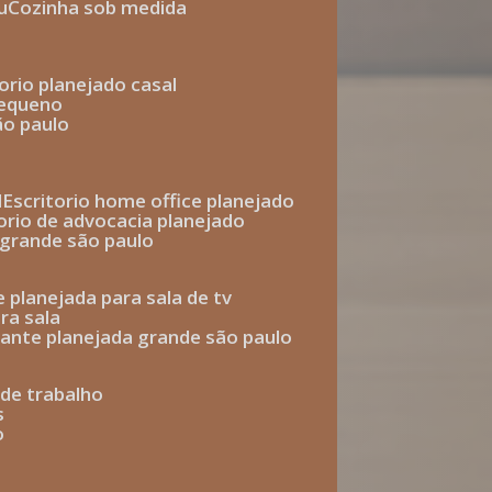
u
cozinha sob medida
torio planejado casal
pequeno
ão paulo
l
escritorio home office planejado
torio de advocacia planejado
o grande são paulo
e planejada para sala de tv
ra sala
tante planejada grande são paulo
a de trabalho
s
o