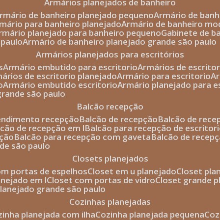
armários planejados de banheiro
armário de banheiro planejado pequeno
armário de ban
rmário para banheiro planejado
armário de banheiro mo
armário planejado para banheiro pequeno
gabinete de b
 paulo
armário de banheiro planejado grande são paulo
armários planejados para escritórios
s
armário embutido para escritorio
armários de escrito
mários de escritorio planejado
armário para escritorio
o
armário embutido escritorio
armário planejado para e
 grande são paulo
balcão recepção
tendimento recepção
balcão de recepção
balcão de rec
alcão de recepção em l
balcão para recepção de escritor
pção
balcão para recepção com gaveta
balcão de recep
nde são paulo
closets planejados
com portas de espelhos
closet em u planejado
closet pl
lanejado em l
closet com portas de vidro
closet grande 
 planejado grande são paulo
cozinhas planejadas
ozinha planejada com ilha
cozinha planejada pequena
co