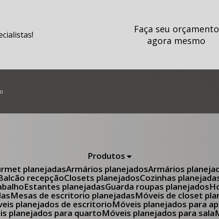
Faça seu orçamento
ialistas!
agora mesmo
m
Produtos
urmet planejadas
Armários planejados
Armários planeja
Balcão recepção
Closets planejados
Cozinhas planejada
abalho
Estantes planejadas
Guarda roupas planejados
das
Mesas de escritorio planejadas
Móveis de closet pl
óveis planejados de escritorio
Móveis planejados para 
eis planejados para quarto
Móveis planejados para sala