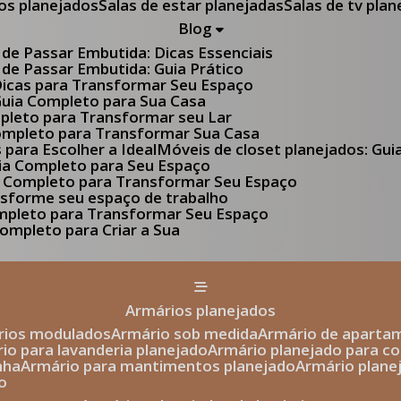
tos planejados
Salas de estar planejadas
Salas de tv pla
Blog
 de Passar Embutida: Dicas Essenciais
 de Passar Embutida: Guia Prático
 Dicas para Transformar Seu Espaço
 Guia Completo para Sua Casa
pleto para Transformar seu Lar
Completo para Transformar Sua Casa
s para Escolher a Ideal
Móveis de closet planejados: Gu
Guia Completo para Seu Espaço
uia Completo para Transformar Seu Espaço
ansforme seu espaço de trabalho
ompleto para Transformar Seu Espaço
ompleto para Criar a Sua
armários planejados
ários modulados
armário sob medida
armário de aparta
rio para lavanderia planejado
armário planejado para c
nha
armário para mantimentos planejado
armário plan
o