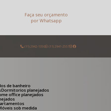
Faça seu orçamento
por Whatsapp
(11) 2942-1350
(11) 2941-2557
dos de banheiro
s
Dormitorios planejados
Home office planejados
anejados
apartamentos
Móveis sob medida