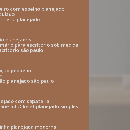
heiro com espelho planejado
dulado
anheiro planejado
rio planejados
armário para escritorio sob medida
scritorio são paulo
epção pequeno
io
ção planejado são paulo
anejado com sapateira
planejado
closet planejado simples
zinha planejada moderna