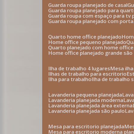
guarda roupa planejado de casal
g
guarda roupa planejado para quar
guarda roupa com espaço para tv 
guarda roupa planejado com porta
quarto home office planejado
hom
home office pequeno planejado
q
quarto planejado com home office
home office planejado grande são
ilha de trabalho 4 lugares
mesa ilh
ilhas de trabalho para escritorio
e
ilha para trabalho
ilha de trabalho 
lavanderia pequena planejada
lav
lavanderia planejada moderna
la
lavanderia planejada área externa
lavanderia planejada são paulo
la
mesa para escritorio planejada
m
mesa para escritorio moderna pla