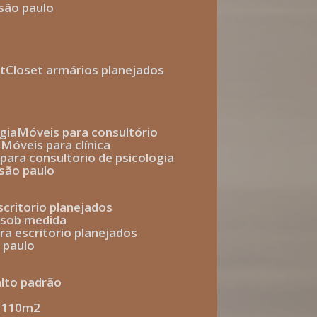
 são paulo
t
closet armários planejados
gia
móveis para consultório
o
móveis para clínica
s para consultorio de psicologia
 são paulo
escritorio planejados
o sob medida
ara escritorio planejados
o paulo
alto padrão
e 110m2