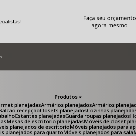
Faça seu orçamento
ialistas!
agora mesmo
m
Produtos
urmet planejadas
Armários planejados
Armários planeja
Balcão recepção
Closets planejados
Cozinhas planejada
abalho
Estantes planejadas
Guarda roupas planejados
das
Mesas de escritorio planejadas
Móveis de closet pl
óveis planejados de escritorio
Móveis planejados para 
eis planejados para quarto
Móveis planejados para sala