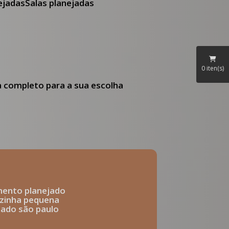
nejadas
Salas planejadas
0
iten(s)
ia completo para a sua escolha
mento planejado
ozinha pequena
ejado são paulo