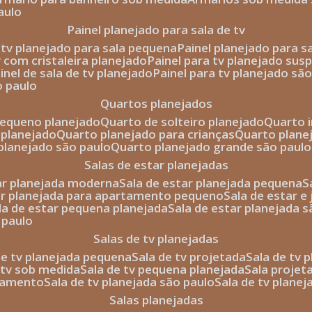
aulo
painel planejado para sala de tv
e tv planejado para sala pequena
painel planejado para s
tv com cristaleira planejado
painel para tv planejado sus
ainel de sala de tv planejado
painel para tv planejado sã
o paulo
quartos planejados
pequeno planejado
quarto de solteiro planejado
quarto 
 planejado
quarto planejado para crianças
quarto plane
 planejado são paulo
quarto planejado grande são paulo
salas de estar planejadas
tar planejada moderna
sala de estar planejada pequena
tar planejada para apartamento pequeno
sala de estar e
ala de estar pequena planejada
sala de estar planejada 
 paulo
salas de tv planejadas
 de tv planejada pequena
sala de tv projetada
sala de tv
e tv sob medida
sala de tv pequena planejada
sala projet
rtamento
sala de tv planejada são paulo
sala de tv plane
salas planejadas