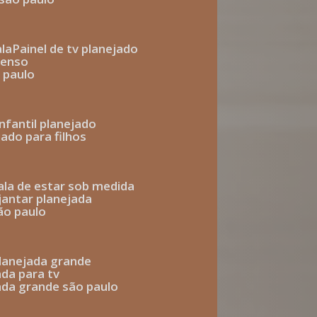
ala
painel de tv planejado
penso
o paulo
infantil planejado
jado para filhos
sala de estar sob medida
 jantar planejada
são paulo
 planejada grande
ada para tv
jada grande são paulo