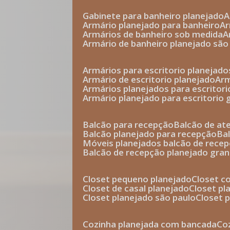
gabinete para banheiro planejado
armário planejado para banheiro
a
armários de banheiro sob medida
armário de banheiro planejado são
armários para escritorio planejado
armário de escritorio planejado
ar
armários planejados para escritori
armário planejado para escritorio
balcão para recepção
balcão de a
balcão planejado para recepção
b
móveis planejados balcão de rece
balcão de recepção planejado gra
closet pequeno planejado
closet 
closet de casal planejado
closet p
closet planejado são paulo
closet
cozinha planejada com bancada
c