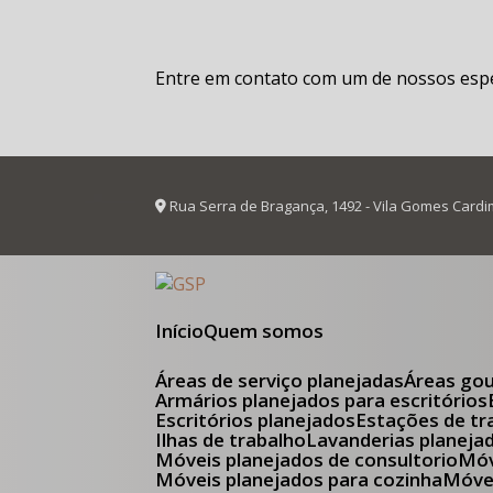
Entre em contato com um de nossos espec
Rua Serra de Bragança, 1492 - Vila Gomes Cardi
Início
Quem somos
Áreas de serviço planejadas
Áreas go
Armários planejados para escritórios
Escritórios planejados
Estações de tr
Ilhas de trabalho
Lavanderias planeja
Móveis planejados de consultorio
M
Móveis planejados para cozinha
Móv