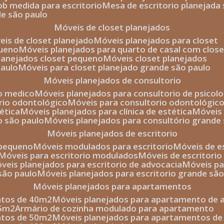
sob medida para escritorio
mesa de escritorio planejada
de são paulo
móveis de closet planejados
veis de closet planejado
móveis planejados para closet
queno
móveis planejados para quarto de casal com close
planejados closet pequeno
móveis closet planejados
paulo
móveis para closet planejado grande são paulo
móveis planejados de consultorio
io medico
móveis planejados para consultorio de psicolo
orio odontológico
móveis para consultorio odontológic
tética
móveis planejados para clínica de estética
móvei
o são paulo
móveis planejados para consultório grande
móveis planejados de escritorio
o pequeno
móveis modulados para escritorio
móveis de 
móveis para escritorio modulados
móveis de escritori
móveis planejados para escritorio de advocacia
móveis p
 são paulo
móveis planejados para escritorio grande sã
móveis planejados para apartamentos
ntos de 40m2
móveis planejados para apartamento de 
35m2
armário de cozinha modulado para apartamento
ntos de 50m2
móveis planejados para apartamentos d