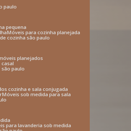
o paulo
nha pequena
lha
móveis para cozinha planejada
 de cozinha são paulo
 móveis planejados
 casal
o são paulo
ados cozinha e sala conjugada
r
móveis sob medida para sala
ulo
edida
eis para lavanderia sob medida
 são paulo