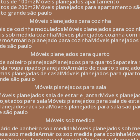
entos de 100m2
móveis planejados apartamento
entos de 200m2
móveis planejados para apartamento sã
nto grande são paulo
móveis planejados para cozinha
eis de cozinha modulados
móveis planejados para cozi
eis sob medida cozinha
móveis planejados cozinha com i
erno
armário planejado para cozinha
móveis planejados
nde são paulo
móveis planejados para quarto
de solteiro planejada
planejados para quarto
sapateira
arda roupa ripado planejado
armário de quarto planejado
amas planejadas de casal
móveis planejados para quart
ande são paulo
móveis planejados para sala
móveis planejados sala de estar e jantar
móveis planej
rojetados para sala
móveis planejados para sala de esta
planejados rack sala
móveis planejados para sala são pa
e são paulo
móveis sob medida
mário de banheiro sob medida
móveis planejados sob m
mesa sob medida
armários sob medida para cozinha
móv
armário para banheiro sob medida
armários sob medida