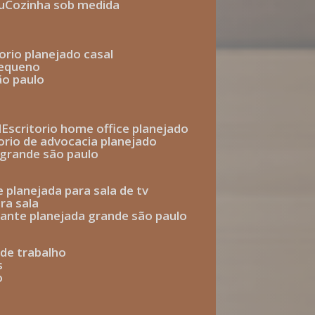
u
cozinha sob medida
torio planejado casal
pequeno
ão paulo
l
escritorio home office planejado
torio de advocacia planejado
o grande são paulo
e planejada para sala de tv
ra sala
tante planejada grande são paulo
a de trabalho
s
o