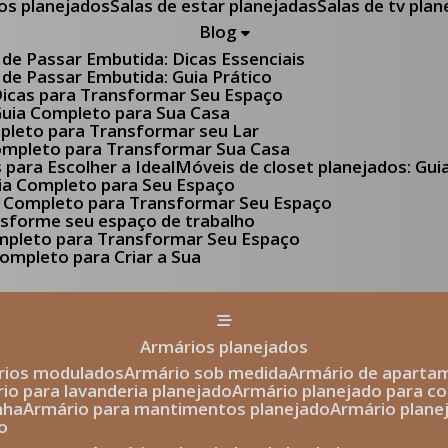
tos planejados
Salas de estar planejadas
Salas de tv pla
Blog
 de Passar Embutida: Dicas Essenciais
 de Passar Embutida: Guia Prático
 Dicas para Transformar Seu Espaço
 Guia Completo para Sua Casa
pleto para Transformar seu Lar
Completo para Transformar Sua Casa
s para Escolher a Ideal
Móveis de closet planejados: Gu
Guia Completo para Seu Espaço
uia Completo para Transformar Seu Espaço
ansforme seu espaço de trabalho
ompleto para Transformar Seu Espaço
ompleto para Criar a Sua
armários planejados
ários modulados
armário sob medida
armário de aparta
rio para lavanderia planejado
armário planejado para c
nha
armário para mantimentos planejado
armário plan
o