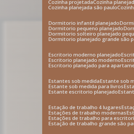
cozinha projetada
cozinha planeja
cozinha planejada são paulo
cozin
dormitorio infantil planejado
dorm
dormitorio pequeno planejado
do
dormitorio solteiro planejado peq
dormitorio planejado grande são 
escritorio moderno planejado
escr
escritorio planejado moderno
escr
escritorio planejado para apartam
estantes sob medida
estante sob 
estante sob medida para livros
est
estante escritorio planejado
estan
estação de trabalho 4 lugares
esta
estações de trabalho modernas
es
estações de trabalho para escritor
estação de trabalho grande são pa