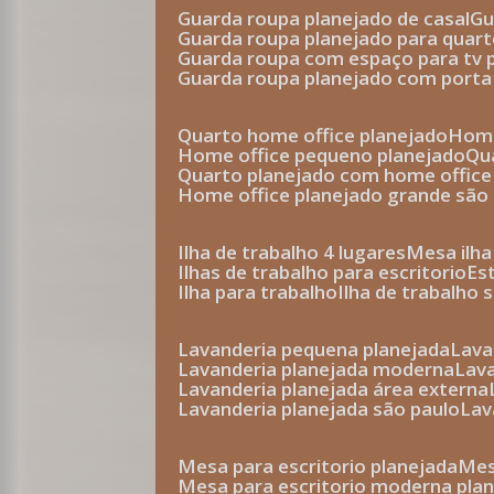
guarda roupa planejado de casal
g
guarda roupa planejado para quar
guarda roupa com espaço para tv 
guarda roupa planejado com porta
quarto home office planejado
hom
home office pequeno planejado
q
quarto planejado com home office
home office planejado grande são
ilha de trabalho 4 lugares
mesa ilh
ilhas de trabalho para escritorio
e
ilha para trabalho
ilha de trabalho 
lavanderia pequena planejada
lav
lavanderia planejada moderna
la
lavanderia planejada área externa
lavanderia planejada são paulo
la
mesa para escritorio planejada
m
mesa para escritorio moderna pla