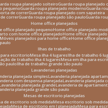
uarda roupa planejado solteiro
guarda roupa planejado 
to pequeno
guarda roupa planejado moderno
guarda ro
porta de correr
guarda roupa planejado com sapateira
 de correr
guarda roupa planejado são paulo
guarda ro
home office planejados
e office planejado pequeno
home office planejado mo
uarto com home office planejado
home office planejad
móveis planejados para home office
home office plane
 paulo
ilhas de trabalho
a para escritorio
mesa ilha 4 lugares
ilha de trabalho 6 l
stação de trabalho ilha 4 lugares
mesa em ilha para escri
são paulo
ilha de trabalho grande são paulo
lavanderias planejadas
anderia planejada simples
lavanderia planejada aparta
vanderia com despensa planejada
lavanderia planejada 
lavanderia planejada grande
lavanderia de apartament
vanderia planejada grande são paulo
mesas de escritorio planejadas
esa de escritorio sob medida
mesa escritorio sob medida
nejada
mesa de escritorio em l planejada
mesa para esc