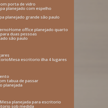
com porta de vidro
upa planejado com espelho
upa planejado grande são paulo
derno
home office planejado quarto
o para duas pessoas
jado são paulo
ugares
torio
mesa escritorio ilha 4 lugares
mento
com tabua de passar
o planejada
mesa planejada para escritorio
ritorio sob medida