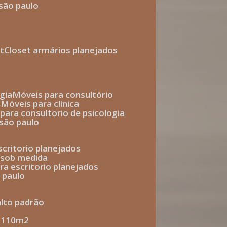
 são paulo
t
closet armários planejados
gia
móveis para consultório
o
móveis para clínica
s para consultorio de psicologia
 são paulo
escritorio planejados
o sob medida
ara escritorio planejados
o paulo
alto padrão
e 110m2