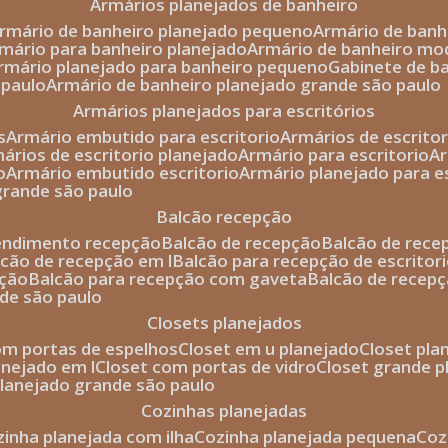
armários planejados de banheiro
armário de banheiro planejado pequeno
armário de ban
rmário para banheiro planejado
armário de banheiro mo
armário planejado para banheiro pequeno
gabinete de b
 paulo
armário de banheiro planejado grande são paulo
armários planejados para escritórios
s
armário embutido para escritorio
armários de escrito
mários de escritorio planejado
armário para escritorio
o
armário embutido escritorio
armário planejado para e
 grande são paulo
balcão recepção
tendimento recepção
balcão de recepção
balcão de rec
alcão de recepção em l
balcão para recepção de escritor
pção
balcão para recepção com gaveta
balcão de recep
nde são paulo
closets planejados
com portas de espelhos
closet em u planejado
closet pl
lanejado em l
closet com portas de vidro
closet grande 
 planejado grande são paulo
cozinhas planejadas
ozinha planejada com ilha
cozinha planejada pequena
co