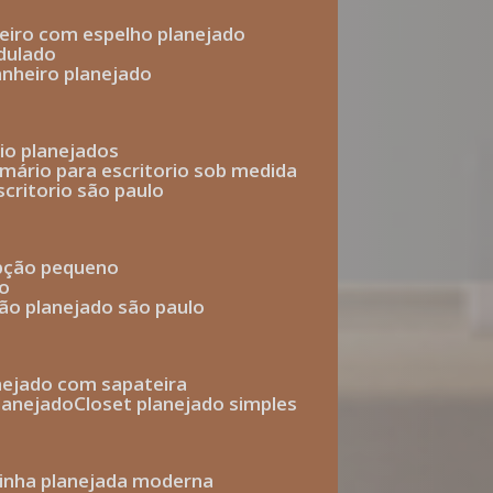
heiro com espelho planejado
dulado
anheiro planejado
rio planejados
armário para escritorio sob medida
scritorio são paulo
epção pequeno
io
ção planejado são paulo
anejado com sapateira
planejado
closet planejado simples
zinha planejada moderna