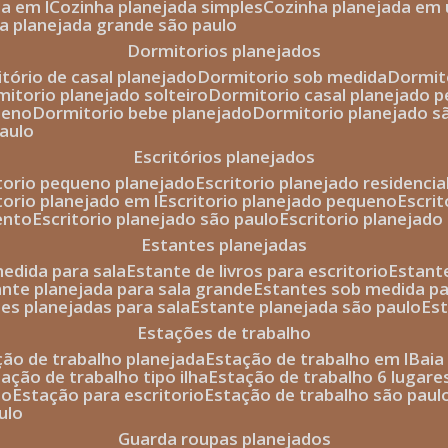
da em l
cozinha planejada simples
cozinha planejada em 
ha planejada grande são paulo
dormitorios planejados
itório de casal planejado
dormitorio sob medida
dormi
rmitorio planejado solteiro
dormitorio casal planejado 
ueno
dormitorio bebe planejado
dormitorio planejado s
paulo
escritórios planejados
itorio pequeno planejado
escritorio planejado residencia
itorio planejado em l
escritorio planejado pequeno
escri
ento
escritorio planejado são paulo
escritorio planejad
estantes planejadas
medida para sala
estante de livros para escritorio
estant
ante planejada para sala grande
estantes sob medida pa
tes planejadas para sala
estante planejada são paulo
es
estações de trabalho
ção de trabalho planejada
estação de trabalho em l
bai
tação de trabalho tipo ilha
estação de trabalho 6 lugare
io
estação para escritorio
estação de trabalho são paul
ulo
guarda roupas planejados