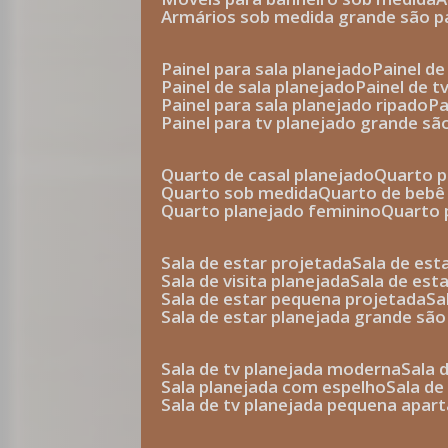
armários sob medida grande são p
painel para sala planejado
painel d
painel de sala planejado
painel de 
painel para sala planejado ripado
p
painel para tv planejado grande sã
quarto de casal planejado
quarto 
quarto sob medida
quarto de bebê
quarto planejado feminino
quarto
sala de estar projetada
sala de es
sala de visita planejada
sala de es
sala de estar pequena projetada
s
sala de estar planejada grande são
sala de tv planejada moderna
sala
sala planejada com espelho
sala d
sala de tv planejada pequena apa