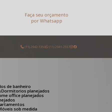
Faça seu orçamento
por Whatsapp
(11) 2942-1350
(11) 2941-2557
dos de banheiro
s
Dormitorios planejados
Home office planejados
anejados
apartamentos
Móveis sob medida