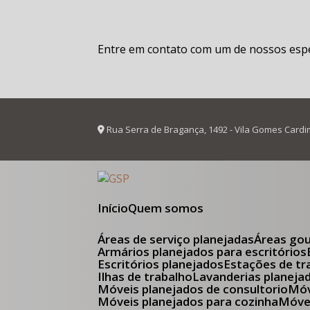
Entre em contato com um de nossos espec
Rua Serra de Bragança, 1492 - Vila Gomes Cardi
Início
Quem somos
Áreas de serviço planejadas
Áreas go
Armários planejados para escritórios
Escritórios planejados
Estações de tr
Ilhas de trabalho
Lavanderias planeja
Móveis planejados de consultorio
M
Móveis planejados para cozinha
Móv