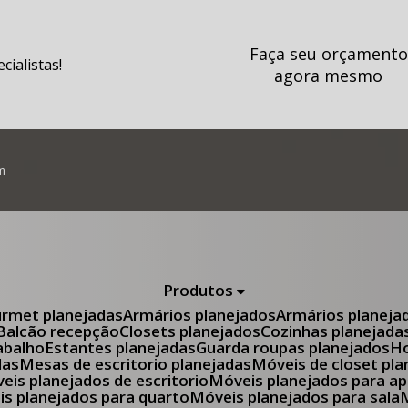
Faça seu orçamento
ialistas!
agora mesmo
m
Produtos
urmet planejadas
Armários planejados
Armários planeja
Balcão recepção
Closets planejados
Cozinhas planejada
abalho
Estantes planejadas
Guarda roupas planejados
das
Mesas de escritorio planejadas
Móveis de closet pl
óveis planejados de escritorio
Móveis planejados para 
eis planejados para quarto
Móveis planejados para sala