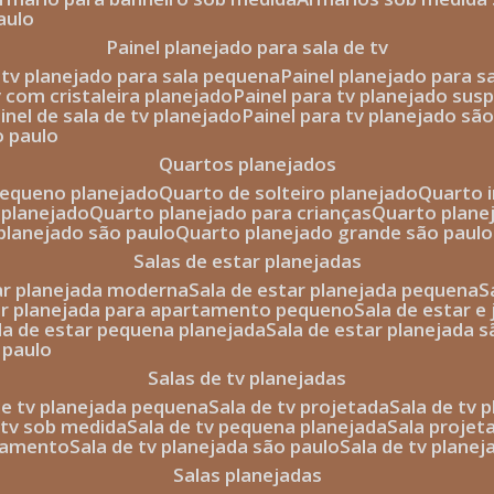
aulo
painel planejado para sala de tv
e tv planejado para sala pequena
painel planejado para s
tv com cristaleira planejado
painel para tv planejado sus
ainel de sala de tv planejado
painel para tv planejado sã
o paulo
quartos planejados
pequeno planejado
quarto de solteiro planejado
quarto 
 planejado
quarto planejado para crianças
quarto plane
 planejado são paulo
quarto planejado grande são paulo
salas de estar planejadas
tar planejada moderna
sala de estar planejada pequena
tar planejada para apartamento pequeno
sala de estar e
ala de estar pequena planejada
sala de estar planejada 
 paulo
salas de tv planejadas
 de tv planejada pequena
sala de tv projetada
sala de tv
e tv sob medida
sala de tv pequena planejada
sala projet
rtamento
sala de tv planejada são paulo
sala de tv plane
salas planejadas