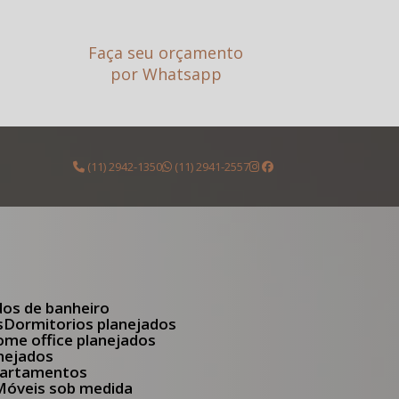
Faça seu orçamento
por Whatsapp
(11) 2942-1350
(11) 2941-2557
dos de banheiro
s
Dormitorios planejados
Home office planejados
anejados
apartamentos
Móveis sob medida