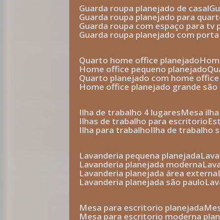
guarda roupa planejado de casal
g
guarda roupa planejado para quar
guarda roupa com espaço para tv 
guarda roupa planejado com porta
quarto home office planejado
hom
home office pequeno planejado
q
quarto planejado com home office
home office planejado grande são
ilha de trabalho 4 lugares
mesa ilh
ilhas de trabalho para escritorio
e
ilha para trabalho
ilha de trabalho 
lavanderia pequena planejada
lav
lavanderia planejada moderna
la
lavanderia planejada área externa
lavanderia planejada são paulo
la
mesa para escritorio planejada
m
mesa para escritorio moderna pla