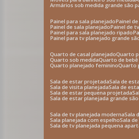
armários sob medida grande são p
painel para sala planejado
painel d
painel de sala planejado
painel de 
painel para sala planejado ripado
p
painel para tv planejado grande sã
quarto de casal planejado
quarto 
quarto sob medida
quarto de bebê
quarto planejado feminino
quarto
sala de estar projetada
sala de es
sala de visita planejada
sala de es
sala de estar pequena projetada
s
sala de estar planejada grande são
sala de tv planejada moderna
sala
sala planejada com espelho
sala d
sala de tv planejada pequena apa