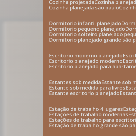
cozinha projetada
cozinha planeja
cozinha planejada são paulo
cozin
dormitorio infantil planejado
dorm
dormitorio pequeno planejado
do
dormitorio solteiro planejado peq
dormitorio planejado grande são 
escritorio moderno planejado
escr
escritorio planejado moderno
escr
escritorio planejado para apartam
estantes sob medida
estante sob 
estante sob medida para livros
est
estante escritorio planejado
estan
estação de trabalho 4 lugares
esta
estações de trabalho modernas
es
estações de trabalho para escritor
estação de trabalho grande são pa