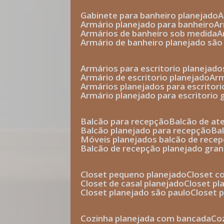
gabinete para banheiro planejado
armário planejado para banheiro
a
armários de banheiro sob medida
armário de banheiro planejado são
armários para escritorio planejado
armário de escritorio planejado
ar
armários planejados para escritori
armário planejado para escritorio
balcão para recepção
balcão de a
balcão planejado para recepção
b
móveis planejados balcão de rece
balcão de recepção planejado gra
closet pequeno planejado
closet 
closet de casal planejado
closet p
closet planejado são paulo
closet
cozinha planejada com bancada
c