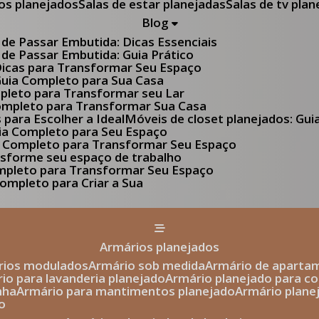
tos planejados
Salas de estar planejadas
Salas de tv pla
Blog
 de Passar Embutida: Dicas Essenciais
 de Passar Embutida: Guia Prático
 Dicas para Transformar Seu Espaço
 Guia Completo para Sua Casa
pleto para Transformar seu Lar
Completo para Transformar Sua Casa
s para Escolher a Ideal
Móveis de closet planejados: Gu
Guia Completo para Seu Espaço
uia Completo para Transformar Seu Espaço
ansforme seu espaço de trabalho
ompleto para Transformar Seu Espaço
ompleto para Criar a Sua
armários planejados
ários modulados
armário sob medida
armário de aparta
rio para lavanderia planejado
armário planejado para c
nha
armário para mantimentos planejado
armário plan
o