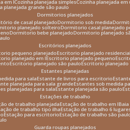
da em l
cozinha planejada simples
cozinha planejada em 
ha planejada grande são paulo
dormitorios planejados
itório de casal planejado
dormitorio sob medida
dormi
rmitorio planejado solteiro
dormitorio casal planejado 
ueno
dormitorio bebe planejado
dormitorio planejado s
paulo
escritórios planejados
itorio pequeno planejado
escritorio planejado residencia
itorio planejado em l
escritorio planejado pequeno
escri
ento
escritorio planejado são paulo
escritorio planejad
estantes planejadas
medida para sala
estante de livros para escritorio
estant
ante planejada para sala grande
estantes sob medida pa
tes planejadas para sala
estante planejada são paulo
es
estações de trabalho
ção de trabalho planejada
estação de trabalho em l
bai
tação de trabalho tipo ilha
estação de trabalho 6 lugare
io
estação para escritorio
estação de trabalho são paul
ulo
guarda roupas planejados