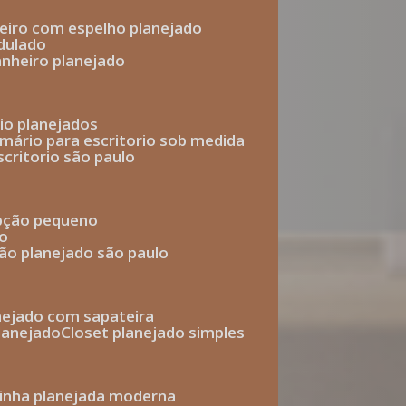
heiro com espelho planejado
dulado
anheiro planejado
rio planejados
armário para escritorio sob medida
scritorio são paulo
epção pequeno
io
ção planejado são paulo
anejado com sapateira
planejado
closet planejado simples
zinha planejada moderna