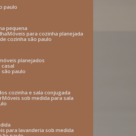
o paulo
nha pequena
lha
móveis para cozinha planejada
 de cozinha são paulo
 móveis planejados
 casal
o são paulo
ados cozinha e sala conjugada
r
móveis sob medida para sala
ulo
edida
eis para lavanderia sob medida
 são paulo