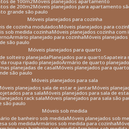
entos de 100m2
móveis planejados apartamento
entos de 200m2
móveis planejados para apartamento sã
nto grande são paulo
móveis planejados para cozinha
eis de cozinha modulados
móveis planejados para cozi
eis sob medida cozinha
móveis planejados cozinha com i
erno
armário planejado para cozinha
móveis planejados
nde são paulo
móveis planejados para quarto
de solteiro planejada
planejados para quarto
sapateira
arda roupa ripado planejado
armário de quarto planejado
amas planejadas de casal
móveis planejados para quart
ande são paulo
móveis planejados para sala
móveis planejados sala de estar e jantar
móveis planej
rojetados para sala
móveis planejados para sala de esta
planejados rack sala
móveis planejados para sala são pa
e são paulo
móveis sob medida
mário de banheiro sob medida
móveis planejados sob m
mesa sob medida
armários sob medida para cozinha
móv
armário para banheiro sob medida
armários sob medida