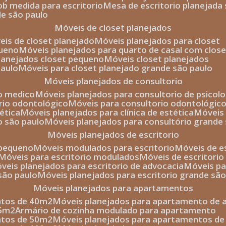
sob medida para escritorio
mesa de escritorio planejada
de são paulo
móveis de closet planejados
veis de closet planejado
móveis planejados para closet
queno
móveis planejados para quarto de casal com close
planejados closet pequeno
móveis closet planejados
paulo
móveis para closet planejado grande são paulo
móveis planejados de consultorio
io medico
móveis planejados para consultorio de psicolo
orio odontológico
móveis para consultorio odontológic
tética
móveis planejados para clínica de estética
móvei
o são paulo
móveis planejados para consultório grande
móveis planejados de escritorio
o pequeno
móveis modulados para escritorio
móveis de 
móveis para escritorio modulados
móveis de escritori
móveis planejados para escritorio de advocacia
móveis p
 são paulo
móveis planejados para escritorio grande sã
móveis planejados para apartamentos
ntos de 40m2
móveis planejados para apartamento de 
35m2
armário de cozinha modulado para apartamento
ntos de 50m2
móveis planejados para apartamentos d