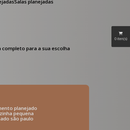
nejadas
Salas planejadas
0
iten(s)
ia completo para a sua escolha
mento planejado
ozinha pequena
ejado são paulo