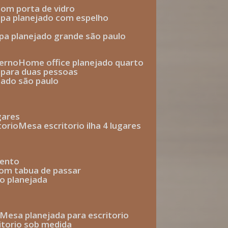
com porta de vidro
upa planejado com espelho
upa planejado grande são paulo
derno
home office planejado quarto
o para duas pessoas
jado são paulo
ugares
torio
mesa escritorio ilha 4 lugares
mento
com tabua de passar
o planejada
mesa planejada para escritorio
ritorio sob medida