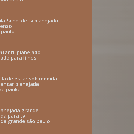
ala
painel de tv planejado
penso
o paulo
infantil planejado
jado para filhos
sala de estar sob medida
 jantar planejada
são paulo
 planejada grande
ada para tv
jada grande são paulo