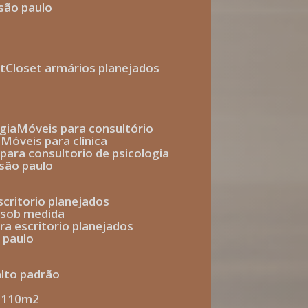
 são paulo
t
closet armários planejados
gia
móveis para consultório
o
móveis para clínica
s para consultorio de psicologia
 são paulo
escritorio planejados
o sob medida
ara escritorio planejados
o paulo
alto padrão
e 110m2