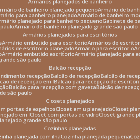
armários planejados de banheiro
armário de banheiro planejado pequeno
armário de ban
rmário para banheiro planejado
armário de banheiro mo
armário planejado para banheiro pequeno
gabinete de b
 paulo
armário de banheiro planejado grande são paulo
armários planejados para escritórios
s
armário embutido para escritorio
armários de escrito
mários de escritorio planejado
armário para escritorio
o
armário embutido escritorio
armário planejado para e
 grande são paulo
balcão recepção
tendimento recepção
balcão de recepção
balcão de rec
alcão de recepção em l
balcão para recepção de escritor
pção
balcão para recepção com gaveta
balcão de recep
nde são paulo
closets planejados
com portas de espelhos
closet em u planejado
closet pl
lanejado em l
closet com portas de vidro
closet grande 
 planejado grande são paulo
cozinhas planejadas
ozinha planejada com ilha
cozinha planejada pequena
co