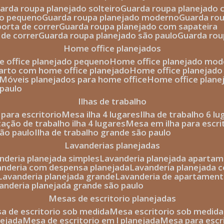
uarda roupa planejado solteiro
guarda roupa planejado 
to pequeno
guarda roupa planejado moderno
guarda ro
porta de correr
guarda roupa planejado com sapateira
 de correr
guarda roupa planejado são paulo
guarda ro
home office planejados
e office planejado pequeno
home office planejado mo
uarto com home office planejado
home office planejad
móveis planejados para home office
home office plane
 paulo
ilhas de trabalho
a para escritorio
mesa ilha 4 lugares
ilha de trabalho 6 l
stação de trabalho ilha 4 lugares
mesa em ilha para escri
são paulo
ilha de trabalho grande são paulo
lavanderias planejadas
anderia planejada simples
lavanderia planejada aparta
vanderia com despensa planejada
lavanderia planejada 
lavanderia planejada grande
lavanderia de apartament
vanderia planejada grande são paulo
mesas de escritorio planejadas
esa de escritorio sob medida
mesa escritorio sob medida
nejada
mesa de escritorio em l planejada
mesa para esc