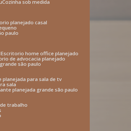
u
cozinha sob medida
torio planejado casal
pequeno
ão paulo
l
escritorio home office planejado
torio de advocacia planejado
o grande são paulo
e planejada para sala de tv
ra sala
tante planejada grande são paulo
a de trabalho
s
o