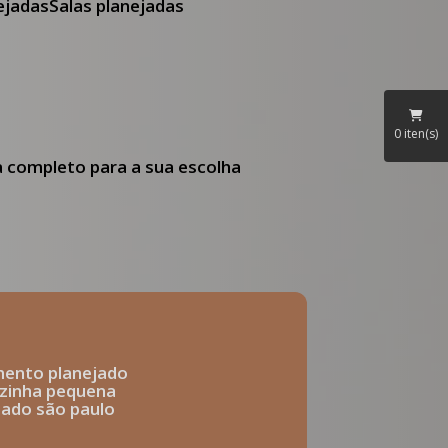
nejadas
Salas planejadas
0
iten(s)
ia completo para a sua escolha
mento planejado
ozinha pequena
ejado são paulo