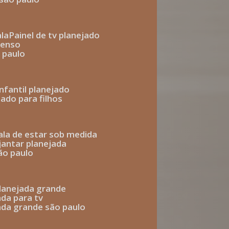
ala
painel de tv planejado
penso
o paulo
infantil planejado
jado para filhos
sala de estar sob medida
 jantar planejada
são paulo
 planejada grande
ada para tv
jada grande são paulo