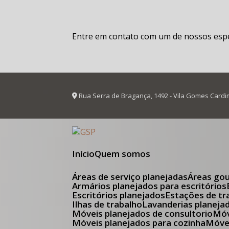
Entre em contato com um de nossos espec
Rua Serra de Bragança, 1492 - Vila Gomes Cardi
Início
Quem somos
Áreas de serviço planejadas
Áreas go
Armários planejados para escritórios
Escritórios planejados
Estações de tr
Ilhas de trabalho
Lavanderias planeja
Móveis planejados de consultorio
M
Móveis planejados para cozinha
Móv