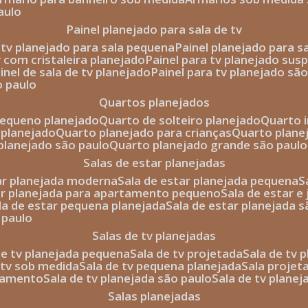
aulo
painel planejado para sala de tv
e tv planejado para sala pequena
painel planejado para s
tv com cristaleira planejado
painel para tv planejado sus
ainel de sala de tv planejado
painel para tv planejado sã
o paulo
quartos planejados
pequeno planejado
quarto de solteiro planejado
quarto 
 planejado
quarto planejado para crianças
quarto plane
 planejado são paulo
quarto planejado grande são paulo
salas de estar planejadas
tar planejada moderna
sala de estar planejada pequena
tar planejada para apartamento pequeno
sala de estar e
ala de estar pequena planejada
sala de estar planejada 
 paulo
salas de tv planejadas
 de tv planejada pequena
sala de tv projetada
sala de tv
e tv sob medida
sala de tv pequena planejada
sala projet
rtamento
sala de tv planejada são paulo
sala de tv plane
salas planejadas