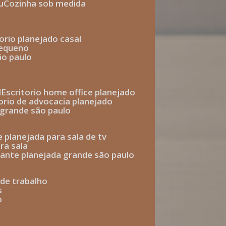
u
cozinha sob medida
torio planejado casal
pequeno
ão paulo
l
escritorio home office planejado
torio de advocacia planejado
o grande são paulo
e planejada para sala de tv
ra sala
tante planejada grande são paulo
a de trabalho
s
o