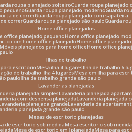
uarda roupa planejado solteiro
guarda roupa planejado 
to pequeno
guarda roupa planejado moderno
guarda ro
porta de correr
guarda roupa planejado com sapateira
 de correr
guarda roupa planejado são paulo
guarda ro
home office planejados
e office planejado pequeno
home office planejado mo
uarto com home office planejado
home office planejad
móveis planejados para home office
home office plane
 paulo
ilhas de trabalho
a para escritorio
mesa ilha 4 lugares
ilha de trabalho 6 l
stação de trabalho ilha 4 lugares
mesa em ilha para escri
são paulo
ilha de trabalho grande são paulo
lavanderias planejadas
anderia planejada simples
lavanderia planejada aparta
vanderia com despensa planejada
lavanderia planejada 
lavanderia planejada grande
lavanderia de apartament
vanderia planejada grande são paulo
mesas de escritorio planejadas
esa de escritorio sob medida
mesa escritorio sob medida
nejada
mesa de escritorio em l planejada
mesa para esc