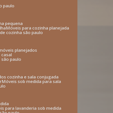
o paulo
nha pequena
lha
móveis para cozinha planejada
 de cozinha são paulo
 móveis planejados
 casal
o são paulo
ados cozinha e sala conjugada
r
móveis sob medida para sala
ulo
edida
eis para lavanderia sob medida
 são paulo