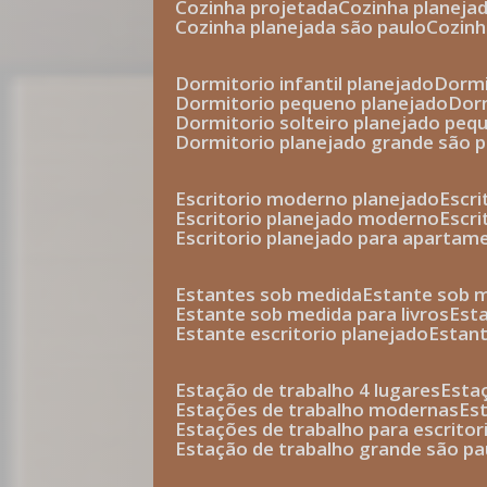
cozinha projetada
cozinha planeja
cozinha planejada são paulo
cozin
dormitorio infantil planejado
dorm
dormitorio pequeno planejado
do
dormitorio solteiro planejado peq
dormitorio planejado grande são 
escritorio moderno planejado
escr
escritorio planejado moderno
escr
escritorio planejado para apartam
estantes sob medida
estante sob 
estante sob medida para livros
est
estante escritorio planejado
estan
estação de trabalho 4 lugares
esta
estações de trabalho modernas
es
estações de trabalho para escritor
estação de trabalho grande são pa