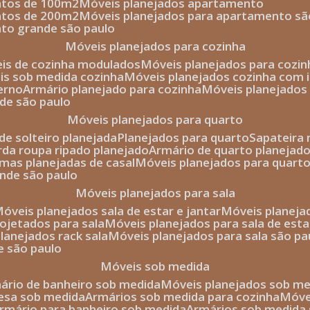
entos de 100m2
móveis planejados apartamento
entos de 200m2
móveis planejados para apartamento sã
nto grande são paulo
móveis planejados para cozinha
eis de cozinha modulados
móveis planejados para cozi
eis sob medida cozinha
móveis planejados cozinha com i
erno
armário planejado para cozinha
móveis planejados
nde são paulo
móveis planejados para quarto
de solteiro planejada
planejados para quarto
sapateira
arda roupa ripado planejado
armário de quarto planejado
amas planejadas de casal
móveis planejados para quart
ande são paulo
móveis planejados para sala
móveis planejados sala de estar e jantar
móveis planej
rojetados para sala
móveis planejados para sala de esta
planejados rack sala
móveis planejados para sala são pa
e são paulo
móveis sob medida
mário de banheiro sob medida
móveis planejados sob m
mesa sob medida
armários sob medida para cozinha
móv
armário para banheiro sob medida
armários sob medida