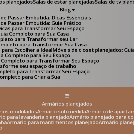
tos planejados
Salas de estar planejadas
Salas de tv pla
Blog
 de Passar Embutida: Dicas Essenciais
 de Passar Embutida: Guia Prático
 Dicas para Transformar Seu Espaço
 Guia Completo para Sua Casa
pleto para Transformar seu Lar
Completo para Transformar Sua Casa
s para Escolher a Ideal
Móveis de closet planejados: Gu
Guia Completo para Seu Espaço
uia Completo para Transformar Seu Espaço
ansforme seu espaço de trabalho
ompleto para Transformar Seu Espaço
ompleto para Criar a Sua
armários planejados
ários modulados
armário sob medida
armário de aparta
rio para lavanderia planejado
armário planejado para c
nha
armário para mantimentos planejado
armário plan
o