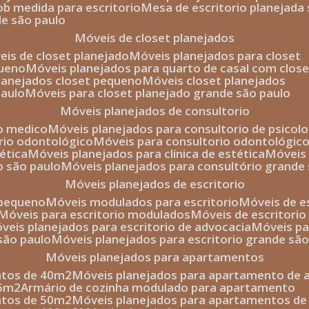
sob medida para escritorio
mesa de escritorio planejada
de são paulo
móveis de closet planejados
veis de closet planejado
móveis planejados para closet
queno
móveis planejados para quarto de casal com close
planejados closet pequeno
móveis closet planejados
paulo
móveis para closet planejado grande são paulo
móveis planejados de consultorio
io medico
móveis planejados para consultorio de psicolo
orio odontológico
móveis para consultorio odontológic
tética
móveis planejados para clínica de estética
móvei
o são paulo
móveis planejados para consultório grande
móveis planejados de escritorio
o pequeno
móveis modulados para escritorio
móveis de 
móveis para escritorio modulados
móveis de escritori
móveis planejados para escritorio de advocacia
móveis p
 são paulo
móveis planejados para escritorio grande sã
móveis planejados para apartamentos
ntos de 40m2
móveis planejados para apartamento de 
35m2
armário de cozinha modulado para apartamento
ntos de 50m2
móveis planejados para apartamentos d