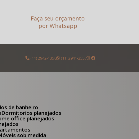
Faça seu orçamento
por Whatsapp
(11) 2942-1350
(11) 2941-2557
dos de banheiro
s
Dormitorios planejados
Home office planejados
anejados
apartamentos
Móveis sob medida