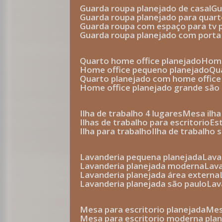
guarda roupa planejado de casal
g
guarda roupa planejado para quar
guarda roupa com espaço para tv 
guarda roupa planejado com porta
quarto home office planejado
hom
home office pequeno planejado
q
quarto planejado com home office
home office planejado grande são
ilha de trabalho 4 lugares
mesa ilh
ilhas de trabalho para escritorio
e
ilha para trabalho
ilha de trabalho 
lavanderia pequena planejada
lav
lavanderia planejada moderna
la
lavanderia planejada área externa
lavanderia planejada são paulo
la
mesa para escritorio planejada
m
mesa para escritorio moderna pla