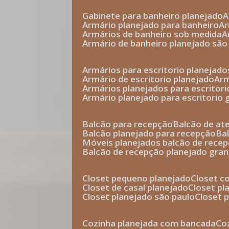
gabinete para banheiro planejado
armário planejado para banheiro
a
armários de banheiro sob medida
armário de banheiro planejado são
armários para escritorio planejado
armário de escritorio planejado
ar
armários planejados para escritori
armário planejado para escritorio
balcão para recepção
balcão de a
balcão planejado para recepção
b
móveis planejados balcão de rece
balcão de recepção planejado gra
closet pequeno planejado
closet 
closet de casal planejado
closet p
closet planejado são paulo
closet
cozinha planejada com bancada
c