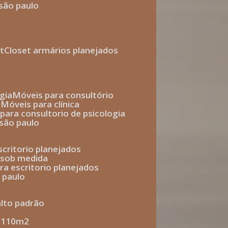
 são paulo
t
closet armários planejados
gia
móveis para consultório
o
móveis para clínica
s para consultorio de psicologia
 são paulo
escritorio planejados
o sob medida
ara escritorio planejados
o paulo
alto padrão
e 110m2