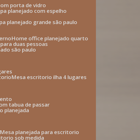
com porta de vidro
upa planejado com espelho
upa planejado grande são paulo
derno
home office planejado quarto
o para duas pessoas
jado são paulo
ugares
torio
mesa escritorio ilha 4 lugares
mento
com tabua de passar
o planejada
mesa planejada para escritorio
ritorio sob medida