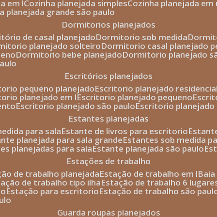
da em l
cozinha planejada simples
cozinha planejada em 
ha planejada grande são paulo
dormitorios planejados
itório de casal planejado
dormitorio sob medida
dormi
rmitorio planejado solteiro
dormitorio casal planejado 
ueno
dormitorio bebe planejado
dormitorio planejado s
paulo
escritórios planejados
itorio pequeno planejado
escritorio planejado residencia
itorio planejado em l
escritorio planejado pequeno
escri
ento
escritorio planejado são paulo
escritorio planejad
estantes planejadas
medida para sala
estante de livros para escritorio
estant
ante planejada para sala grande
estantes sob medida pa
tes planejadas para sala
estante planejada são paulo
es
estações de trabalho
ção de trabalho planejada
estação de trabalho em l
bai
tação de trabalho tipo ilha
estação de trabalho 6 lugare
io
estação para escritorio
estação de trabalho são paul
ulo
guarda roupas planejados