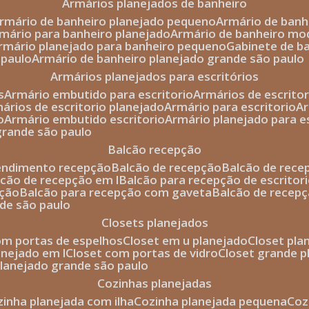
armários planejados de banheiro
armário de banheiro planejado pequeno
armário de ban
rmário para banheiro planejado
armário de banheiro mo
armário planejado para banheiro pequeno
gabinete de b
 paulo
armário de banheiro planejado grande são paulo
armários planejados para escritórios
s
armário embutido para escritorio
armários de escrito
mários de escritorio planejado
armário para escritorio
o
armário embutido escritorio
armário planejado para e
 grande são paulo
balcão recepção
tendimento recepção
balcão de recepção
balcão de rec
alcão de recepção em l
balcão para recepção de escritor
pção
balcão para recepção com gaveta
balcão de recep
nde são paulo
closets planejados
com portas de espelhos
closet em u planejado
closet pl
lanejado em l
closet com portas de vidro
closet grande 
 planejado grande são paulo
cozinhas planejadas
ozinha planejada com ilha
cozinha planejada pequena
co