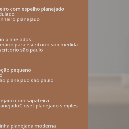
heiro com espelho planejado
dulado
anheiro planejado
rio planejados
armário para escritorio sob medida
scritorio são paulo
epção pequeno
io
ção planejado são paulo
anejado com sapateira
planejado
closet planejado simples
zinha planejada moderna