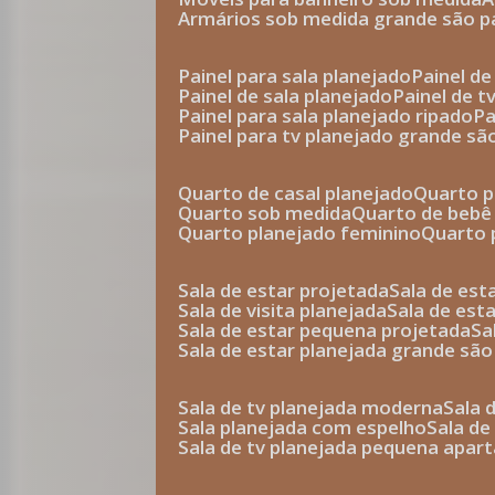
armários sob medida grande são p
painel para sala planejado
painel d
painel de sala planejado
painel de 
painel para sala planejado ripado
p
painel para tv planejado grande sã
quarto de casal planejado
quarto 
quarto sob medida
quarto de bebê
quarto planejado feminino
quarto
sala de estar projetada
sala de es
sala de visita planejada
sala de es
sala de estar pequena projetada
s
sala de estar planejada grande são
sala de tv planejada moderna
sala
sala planejada com espelho
sala d
sala de tv planejada pequena apa