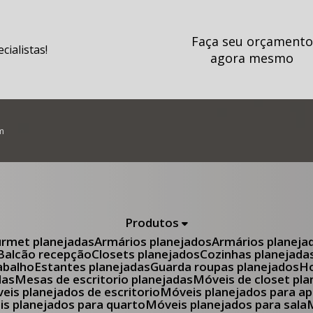
Faça seu orçamento
ialistas!
agora mesmo
m
Produtos
urmet planejadas
Armários planejados
Armários planeja
Balcão recepção
Closets planejados
Cozinhas planejada
abalho
Estantes planejadas
Guarda roupas planejados
das
Mesas de escritorio planejadas
Móveis de closet pl
óveis planejados de escritorio
Móveis planejados para 
eis planejados para quarto
Móveis planejados para sala