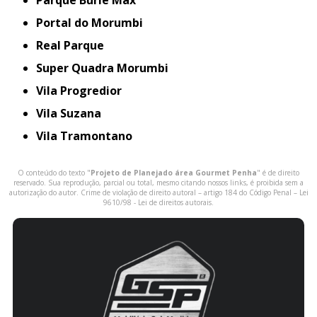
Portal do Morumbi
Real Parque
Super Quadra Morumbi
Vila Progredior
Vila Suzana
Vila Tramontano
O conteúdo do texto "
Projeto de Planejado área Gourmet Penha
" é de direito
reservado. Sua reprodução, parcial ou total, mesmo citando nossos links, é proibida sem a
autorização do autor. Crime de violação de direito autoral – artigo 184 do Código Penal –
Lei
9610/98 - Lei de direitos autorais
.