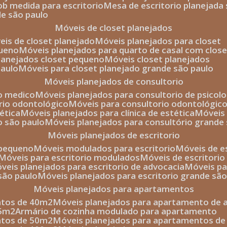
sob medida para escritorio
mesa de escritorio planejada
de são paulo
móveis de closet planejados
veis de closet planejado
móveis planejados para closet
queno
móveis planejados para quarto de casal com close
planejados closet pequeno
móveis closet planejados
paulo
móveis para closet planejado grande são paulo
móveis planejados de consultorio
io medico
móveis planejados para consultorio de psicolo
orio odontológico
móveis para consultorio odontológic
tética
móveis planejados para clínica de estética
móvei
o são paulo
móveis planejados para consultório grande
móveis planejados de escritorio
o pequeno
móveis modulados para escritorio
móveis de 
móveis para escritorio modulados
móveis de escritori
móveis planejados para escritorio de advocacia
móveis p
 são paulo
móveis planejados para escritorio grande sã
móveis planejados para apartamentos
ntos de 40m2
móveis planejados para apartamento de 
35m2
armário de cozinha modulado para apartamento
ntos de 50m2
móveis planejados para apartamentos d