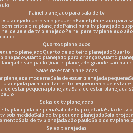
aulo
painel planejado para sala de tv
e tv planejado para sala pequena
painel planejado para s
tv com cristaleira planejado
painel para tv planejado sus
ainel de sala de tv planejado
painel para tv planejado sã
o paulo
quartos planejados
pequeno planejado
quarto de solteiro planejado
quarto 
 planejado
quarto planejado para crianças
quarto plane
 planejado são paulo
quarto planejado grande são paulo
salas de estar planejadas
tar planejada moderna
sala de estar planejada pequena
tar planejada para apartamento pequeno
sala de estar e
ala de estar pequena planejada
sala de estar planejada 
 paulo
salas de tv planejadas
 de tv planejada pequena
sala de tv projetada
sala de tv
e tv sob medida
sala de tv pequena planejada
sala projet
rtamento
sala de tv planejada são paulo
sala de tv plane
salas planejadas