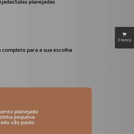
nejadas
Salas planejadas
0
iten(s)
ia completo para a sua escolha
mento planejado
ozinha pequena
ejado são paulo