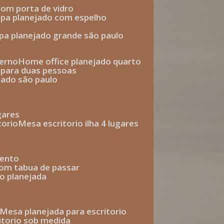
com porta de vidro
upa planejado com espelho
upa planejado grande são paulo
derno
home office planejado quarto
o para duas pessoas
jado são paulo
ugares
torio
mesa escritorio ilha 4 lugares
mento
com tabua de passar
o planejada
mesa planejada para escritorio
ritorio sob medida