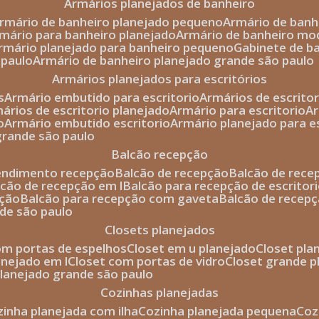
armários planejados de banheiro
armário de banheiro planejado pequeno
armário de ban
rmário para banheiro planejado
armário de banheiro mo
armário planejado para banheiro pequeno
gabinete de b
 paulo
armário de banheiro planejado grande são paulo
armários planejados para escritórios
s
armário embutido para escritorio
armários de escrito
mários de escritorio planejado
armário para escritorio
o
armário embutido escritorio
armário planejado para e
 grande são paulo
balcão recepção
tendimento recepção
balcão de recepção
balcão de rec
alcão de recepção em l
balcão para recepção de escritor
pção
balcão para recepção com gaveta
balcão de recep
nde são paulo
closets planejados
com portas de espelhos
closet em u planejado
closet pl
lanejado em l
closet com portas de vidro
closet grande 
 planejado grande são paulo
cozinhas planejadas
ozinha planejada com ilha
cozinha planejada pequena
co