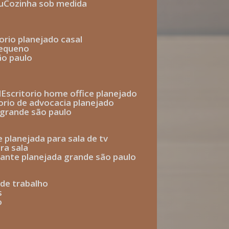
u
cozinha sob medida
torio planejado casal
pequeno
ão paulo
l
escritorio home office planejado
torio de advocacia planejado
o grande são paulo
e planejada para sala de tv
ra sala
tante planejada grande são paulo
a de trabalho
s
o