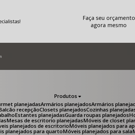
Faça seu orçamento
ialistas!
agora mesmo
m
Produtos
urmet planejadas
Armários planejados
Armários planeja
Balcão recepção
Closets planejados
Cozinhas planejada
abalho
Estantes planejadas
Guarda roupas planejados
das
Mesas de escritorio planejadas
Móveis de closet pl
óveis planejados de escritorio
Móveis planejados para 
eis planejados para quarto
Móveis planejados para sala