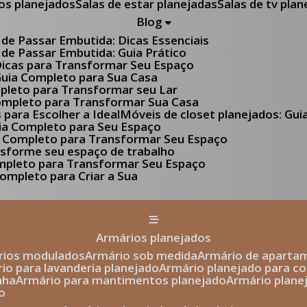
tos planejados
Salas de estar planejadas
Salas de tv pla
Blog
 de Passar Embutida: Dicas Essenciais
 de Passar Embutida: Guia Prático
 Dicas para Transformar Seu Espaço
 Guia Completo para Sua Casa
pleto para Transformar seu Lar
Completo para Transformar Sua Casa
s para Escolher a Ideal
Móveis de closet planejados: Gu
Guia Completo para Seu Espaço
uia Completo para Transformar Seu Espaço
ansforme seu espaço de trabalho
ompleto para Transformar Seu Espaço
ompleto para Criar a Sua
armários planejados
ários modulados
armário sob medida
armário de aparta
rio para lavanderia planejado
armário planejado para c
nha
armário para mantimentos planejado
armário plan
o