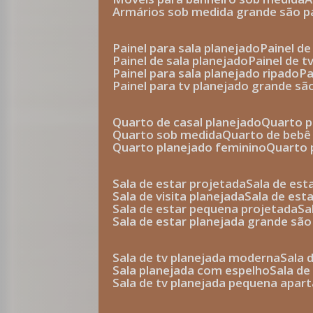
armários sob medida grande são p
painel para sala planejado
painel d
painel de sala planejado
painel de 
painel para sala planejado ripado
p
painel para tv planejado grande sã
quarto de casal planejado
quarto 
quarto sob medida
quarto de bebê
quarto planejado feminino
quarto
sala de estar projetada
sala de es
sala de visita planejada
sala de es
sala de estar pequena projetada
s
sala de estar planejada grande são
sala de tv planejada moderna
sala
sala planejada com espelho
sala d
sala de tv planejada pequena apa