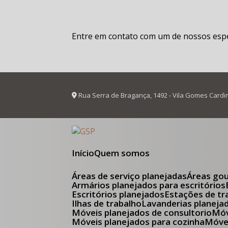
Entre em contato com um de nossos espec
Rua Serra de Bragança, 1492 - Vila Gomes Cardi
Início
Quem somos
Áreas de serviço planejadas
Áreas go
Armários planejados para escritórios
Escritórios planejados
Estações de tr
Ilhas de trabalho
Lavanderias planeja
Móveis planejados de consultorio
M
Móveis planejados para cozinha
Móv