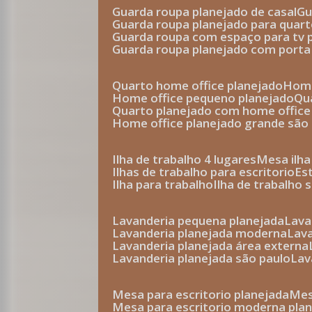
guarda roupa planejado de casal
g
guarda roupa planejado para quar
guarda roupa com espaço para tv 
guarda roupa planejado com porta
quarto home office planejado
hom
home office pequeno planejado
q
quarto planejado com home office
home office planejado grande são
ilha de trabalho 4 lugares
mesa ilh
ilhas de trabalho para escritorio
e
ilha para trabalho
ilha de trabalho 
lavanderia pequena planejada
lav
lavanderia planejada moderna
la
lavanderia planejada área externa
lavanderia planejada são paulo
la
mesa para escritorio planejada
m
mesa para escritorio moderna pla