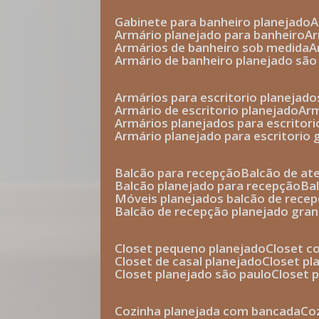
gabinete para banheiro planejado
armário planejado para banheiro
a
armários de banheiro sob medida
armário de banheiro planejado são
armários para escritorio planejado
armário de escritorio planejado
ar
armários planejados para escritori
armário planejado para escritorio
balcão para recepção
balcão de a
balcão planejado para recepção
b
móveis planejados balcão de rece
balcão de recepção planejado gra
closet pequeno planejado
closet 
closet de casal planejado
closet p
closet planejado são paulo
closet
cozinha planejada com bancada
c