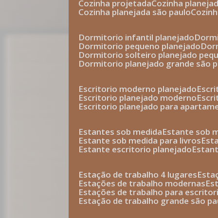
cozinha projetada
cozinha planeja
cozinha planejada são paulo
cozin
dormitorio infantil planejado
dorm
dormitorio pequeno planejado
do
dormitorio solteiro planejado peq
dormitorio planejado grande são 
escritorio moderno planejado
escr
escritorio planejado moderno
escr
escritorio planejado para apartam
estantes sob medida
estante sob 
estante sob medida para livros
est
estante escritorio planejado
estan
estação de trabalho 4 lugares
esta
estações de trabalho modernas
es
estações de trabalho para escritor
estação de trabalho grande são pa