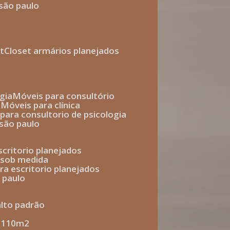
 são paulo
t
closet armários planejados
gia
móveis para consultório
o
móveis para clínica
s para consultorio de psicologia
 são paulo
escritorio planejados
o sob medida
ara escritorio planejados
o paulo
alto padrão
e 110m2