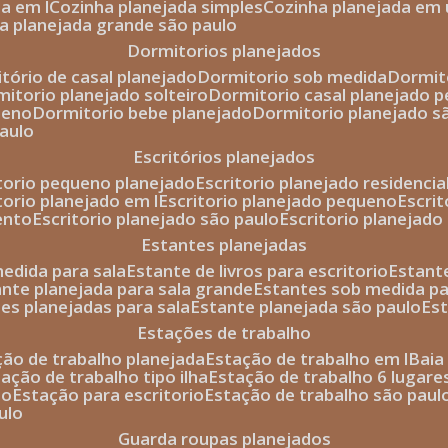
da em l
cozinha planejada simples
cozinha planejada em 
ha planejada grande são paulo
dormitorios planejados
itório de casal planejado
dormitorio sob medida
dormi
rmitorio planejado solteiro
dormitorio casal planejado 
ueno
dormitorio bebe planejado
dormitorio planejado s
paulo
escritórios planejados
itorio pequeno planejado
escritorio planejado residencia
itorio planejado em l
escritorio planejado pequeno
escri
ento
escritorio planejado são paulo
escritorio planejad
estantes planejadas
medida para sala
estante de livros para escritorio
estant
ante planejada para sala grande
estantes sob medida pa
tes planejadas para sala
estante planejada são paulo
es
estações de trabalho
ção de trabalho planejada
estação de trabalho em l
bai
tação de trabalho tipo ilha
estação de trabalho 6 lugare
io
estação para escritorio
estação de trabalho são paul
ulo
guarda roupas planejados