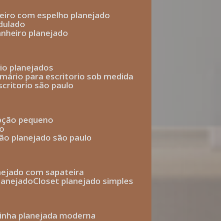
heiro com espelho planejado
dulado
anheiro planejado
rio planejados
armário para escritorio sob medida
scritorio são paulo
epção pequeno
io
ção planejado são paulo
anejado com sapateira
planejado
closet planejado simples
zinha planejada moderna