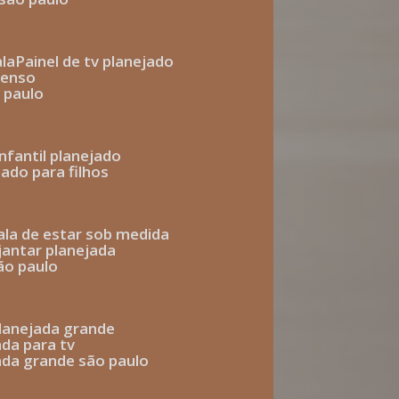
ala
painel de tv planejado
penso
o paulo
infantil planejado
jado para filhos
sala de estar sob medida
 jantar planejada
são paulo
 planejada grande
ada para tv
jada grande são paulo