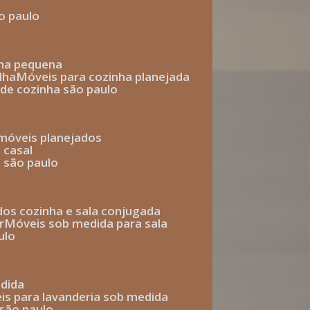
o paulo
nha pequena
lha
móveis para cozinha planejada
 de cozinha são paulo
 móveis planejados
 casal
o são paulo
ados cozinha e sala conjugada
r
móveis sob medida para sala
ulo
edida
eis para lavanderia sob medida
 são paulo