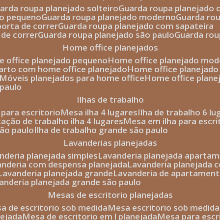
uarda roupa planejado solteiro
guarda roupa planejado 
to pequeno
guarda roupa planejado moderno
guarda ro
porta de correr
guarda roupa planejado com sapateira
 de correr
guarda roupa planejado são paulo
guarda ro
home office planejados
e office planejado pequeno
home office planejado mo
uarto com home office planejado
home office planejad
móveis planejados para home office
home office plane
 paulo
ilhas de trabalho
a para escritorio
mesa ilha 4 lugares
ilha de trabalho 6 l
stação de trabalho ilha 4 lugares
mesa em ilha para escri
são paulo
ilha de trabalho grande são paulo
lavanderias planejadas
anderia planejada simples
lavanderia planejada aparta
vanderia com despensa planejada
lavanderia planejada 
lavanderia planejada grande
lavanderia de apartament
vanderia planejada grande são paulo
mesas de escritorio planejadas
esa de escritorio sob medida
mesa escritorio sob medida
nejada
mesa de escritorio em l planejada
mesa para esc