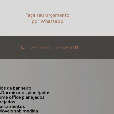
Faça seu orçamento
por Whatsapp
(11) 2942-1350
(11) 2941-2557
dos de banheiro
s
Dormitorios planejados
Home office planejados
anejados
apartamentos
Móveis sob medida