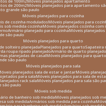
entos de 100m2
móveis planejados apartamento
entos de 200m2
móveis planejados para apartamento sã
nto grande são paulo
móveis planejados para cozinha
eis de cozinha modulados
móveis planejados para cozi
eis sob medida cozinha
móveis planejados cozinha com i
erno
armário planejado para cozinha
móveis planejados
nde são paulo
móveis planejados para quarto
de solteiro planejada
planejados para quarto
sapateira
arda roupa ripado planejado
armário de quarto planejado
amas planejadas de casal
móveis planejados para quart
ande são paulo
móveis planejados para sala
móveis planejados sala de estar e jantar
móveis planej
rojetados para sala
móveis planejados para sala de esta
planejados rack sala
móveis planejados para sala são pa
e são paulo
móveis sob medida
mário de banheiro sob medida
móveis planejados sob m
mesa sob medida
armários sob medida para cozinha
móv
armário para banheiro sob medida
armários sob medida