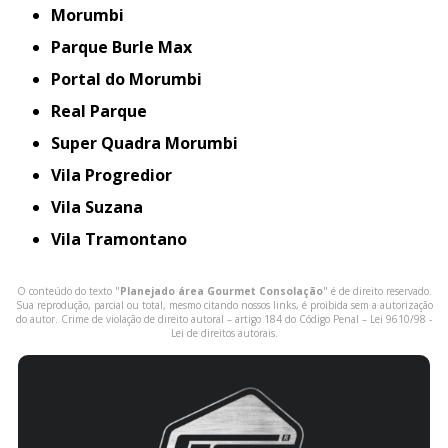
Morumbi
Parque Burle Max
Portal do Morumbi
Real Parque
Super Quadra Morumbi
Vila Progredior
Vila Suzana
Vila Tramontano
O conteúdo do texto "
Planejado área Gourmet Consolação
" é de direito reservado.
Sua reprodução, parcial ou total, mesmo citando nossos links, é proibida sem a autorização
do autor. Crime de violação de direito autoral – artigo 184 do Código Penal –
Lei 9610/98 -
Lei de direitos autorais
.