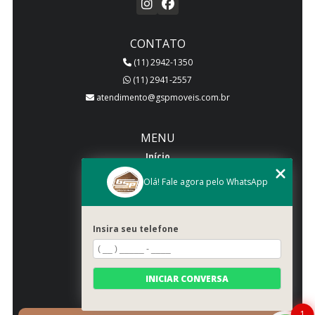
CONTATO
(11) 2942-1350
(11) 2941-2557
atendimento@gspmoveis.com.br
MENU
Início
Quem somos
Olá! Fale agora pelo WhatsApp
Produtos
Blog
Insira seu telefone
Galeria
Categorias
Contato
INICIAR CONVERSA
Mapa do site
1