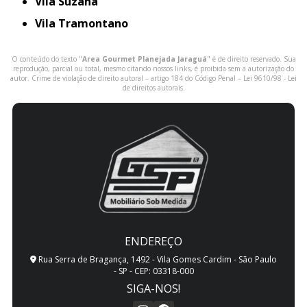
Vila Suzana
Vila Tramontano
O conteúdo do texto "
Area Gourmet Planejada Jaraguá
" é de direito reservado. Sua
reprodução, parcial ou total, mesmo citando nossos links, é proibida sem a autorização do
autor. Crime de violação de direito autoral – artigo 184 do Código Penal –
Lei 9610/98 - Lei
de direitos autorais
.
ENDEREÇO
Rua Serra de Bragança, 1492 - Vila Gomes Cardim - São Paulo
- SP - CEP: 03318-000
SIGA-NOS!