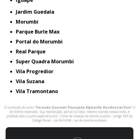
iguape
Jardim Guedala
Morumbi
Parque Burle Max
Portal do Morumbi
Real Parque
Super Quadra Morumbi
Vila Progredior
Vila Suzana
Vila Tramontano
O conteúdo do texto "
Varanda Gourmet Planejada Alphaville Residencial Dois
" é
de direito reservado. Sua reprodução, parcial ou total, mesmo citando nossos links, é
proibida sem a autorização do autor. Crime de violação de direito autoral – artigo 184 do
Código Penal –
Lei 9610/98 - Lei de direitos autorais
.