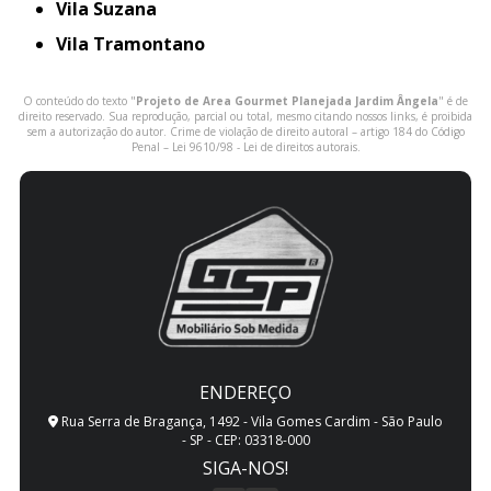
Vila Suzana
Vila Tramontano
O conteúdo do texto "
Projeto de Area Gourmet Planejada Jardim Ângela
" é de
direito reservado. Sua reprodução, parcial ou total, mesmo citando nossos links, é proibida
sem a autorização do autor. Crime de violação de direito autoral – artigo 184 do Código
Penal –
Lei 9610/98 - Lei de direitos autorais
.
ENDEREÇO
Rua Serra de Bragança, 1492 - Vila Gomes Cardim - São Paulo
- SP - CEP: 03318-000
SIGA-NOS!