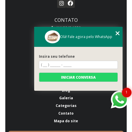
CONTATO
(11) 2942-1350
(11) 2941-2557
Olá! Fale agora pelo WhatsApp
atendimento@gspmoveis.com.br
Insira seu telefone
MENU
Início
Quem somos
INICIAR CONVERSA
Produtos
Blog
1
Galeria
Categorias
Contato
Mapa do site