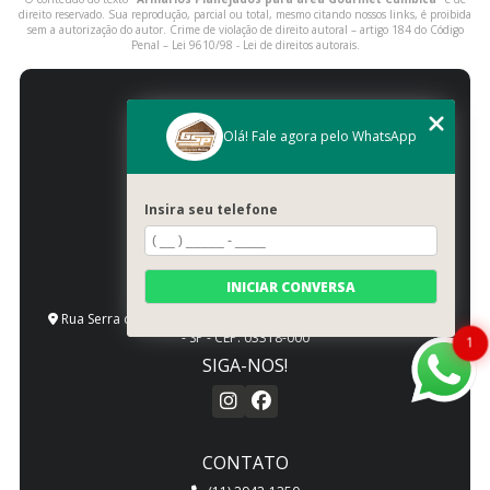
direito reservado. Sua reprodução, parcial ou total, mesmo citando nossos links, é proibida
sem a autorização do autor. Crime de violação de direito autoral – artigo 184 do Código
Penal –
Lei 9610/98 - Lei de direitos autorais
.
Olá! Fale agora pelo WhatsApp
Insira seu telefone
INICIAR CONVERSA
ENDEREÇO
Rua Serra de Bragança, 1492 - Vila Gomes Cardim - São Paulo
- SP - CEP: 03318-000
1
SIGA-NOS!
CONTATO