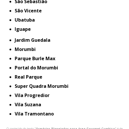
São Sebastião
São Vicente
Ubatuba
iguape
Jardim Guedala
Morumbi
Parque Burle Max
Portal do Morumbi
Real Parque
Super Quadra Morumbi
Vila Progredior
Vila Suzana
Vila Tramontano
O conteúdo do texto "
Armários Planejados para área Gourmet Cumbica
" é de