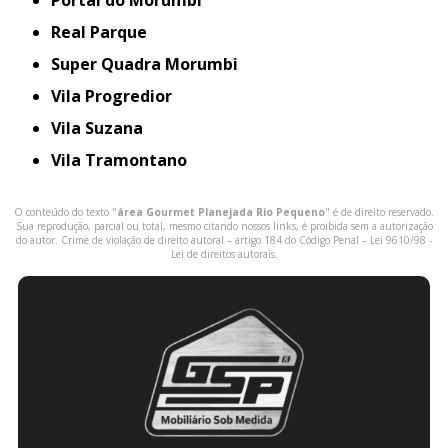
Portal do Morumbi
Real Parque
Super Quadra Morumbi
Vila Progredior
Vila Suzana
Vila Tramontano
O conteúdo do texto "
área Gourmet Planejada Rio Pequeno
" é de direito reservado.
Sua reprodução, parcial ou total, mesmo citando nossos links, é proibida sem a autorização
do autor. Crime de violação de direito autoral – artigo 184 do Código Penal –
Lei 9610/98 -
Lei de direitos autorais
.