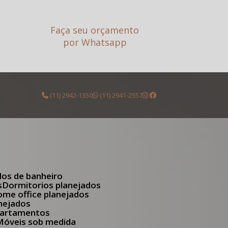
Faça seu orçamento
por Whatsapp
(11) 2942-1350
(11) 2941-2557
dos de banheiro
s
Dormitorios planejados
Home office planejados
anejados
apartamentos
Móveis sob medida