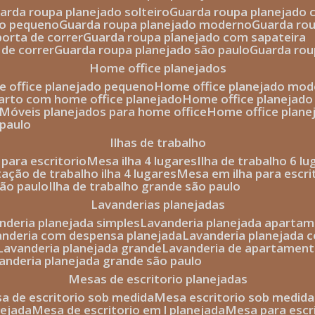
uarda roupa planejado solteiro
guarda roupa planejado 
to pequeno
guarda roupa planejado moderno
guarda ro
porta de correr
guarda roupa planejado com sapateira
 de correr
guarda roupa planejado são paulo
guarda ro
home office planejados
e office planejado pequeno
home office planejado mo
uarto com home office planejado
home office planejad
móveis planejados para home office
home office plane
 paulo
ilhas de trabalho
a para escritorio
mesa ilha 4 lugares
ilha de trabalho 6 l
stação de trabalho ilha 4 lugares
mesa em ilha para escri
são paulo
ilha de trabalho grande são paulo
lavanderias planejadas
anderia planejada simples
lavanderia planejada aparta
vanderia com despensa planejada
lavanderia planejada 
lavanderia planejada grande
lavanderia de apartament
vanderia planejada grande são paulo
mesas de escritorio planejadas
esa de escritorio sob medida
mesa escritorio sob medida
nejada
mesa de escritorio em l planejada
mesa para esc