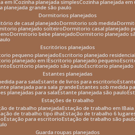
da em l
cozinha planejada simples
cozinha planejada em 
ha planejada grande são paulo
dormitorios planejados
itório de casal planejado
dormitorio sob medida
dormi
rmitorio planejado solteiro
dormitorio casal planejado 
ueno
dormitorio bebe planejado
dormitorio planejado s
paulo
escritórios planejados
itorio pequeno planejado
escritorio planejado residencia
itorio planejado em l
escritorio planejado pequeno
escri
ento
escritorio planejado são paulo
escritorio planejad
estantes planejadas
medida para sala
estante de livros para escritorio
estant
ante planejada para sala grande
estantes sob medida pa
tes planejadas para sala
estante planejada são paulo
es
estações de trabalho
ção de trabalho planejada
estação de trabalho em l
bai
tação de trabalho tipo ilha
estação de trabalho 6 lugare
io
estação para escritorio
estação de trabalho são paul
ulo
guarda roupas planejados