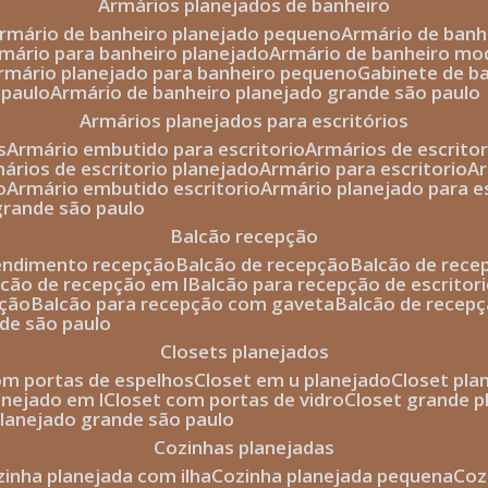
armários planejados de banheiro
armário de banheiro planejado pequeno
armário de ban
rmário para banheiro planejado
armário de banheiro mo
armário planejado para banheiro pequeno
gabinete de b
 paulo
armário de banheiro planejado grande são paulo
armários planejados para escritórios
s
armário embutido para escritorio
armários de escrito
mários de escritorio planejado
armário para escritorio
o
armário embutido escritorio
armário planejado para e
 grande são paulo
balcão recepção
tendimento recepção
balcão de recepção
balcão de rec
alcão de recepção em l
balcão para recepção de escritor
pção
balcão para recepção com gaveta
balcão de recep
nde são paulo
closets planejados
com portas de espelhos
closet em u planejado
closet pl
lanejado em l
closet com portas de vidro
closet grande 
 planejado grande são paulo
cozinhas planejadas
ozinha planejada com ilha
cozinha planejada pequena
co