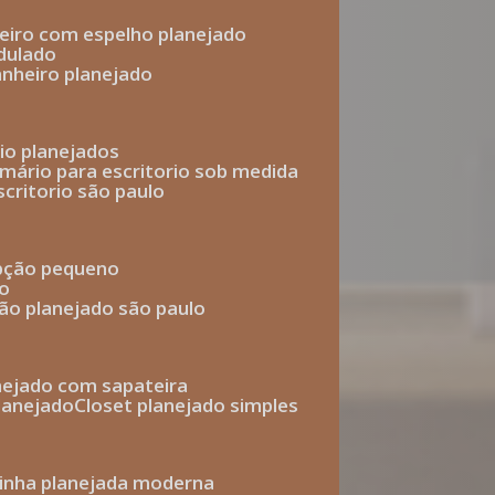
heiro com espelho planejado
dulado
anheiro planejado
rio planejados
armário para escritorio sob medida
scritorio são paulo
epção pequeno
io
ção planejado são paulo
anejado com sapateira
planejado
closet planejado simples
zinha planejada moderna