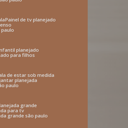
ala
painel de tv planejado
penso
o paulo
infantil planejado
jado para filhos
sala de estar sob medida
 jantar planejada
são paulo
 planejada grande
ada para tv
jada grande são paulo