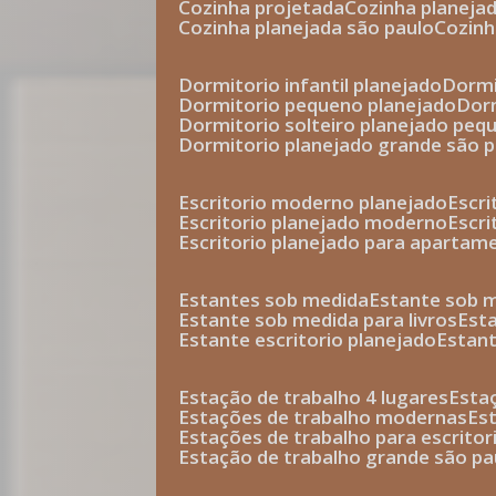
cozinha projetada
cozinha planeja
cozinha planejada são paulo
cozin
dormitorio infantil planejado
dorm
dormitorio pequeno planejado
do
dormitorio solteiro planejado peq
dormitorio planejado grande são 
escritorio moderno planejado
escr
escritorio planejado moderno
escr
escritorio planejado para apartam
estantes sob medida
estante sob 
estante sob medida para livros
est
estante escritorio planejado
estan
estação de trabalho 4 lugares
esta
estações de trabalho modernas
es
estações de trabalho para escritor
estação de trabalho grande são pa