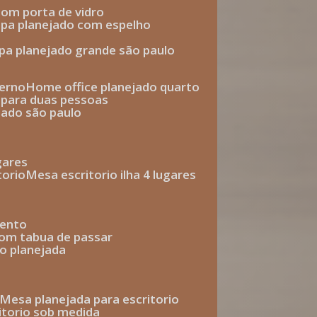
com porta de vidro
upa planejado com espelho
upa planejado grande são paulo
derno
home office planejado quarto
o para duas pessoas
jado são paulo
ugares
torio
mesa escritorio ilha 4 lugares
mento
com tabua de passar
o planejada
mesa planejada para escritorio
ritorio sob medida