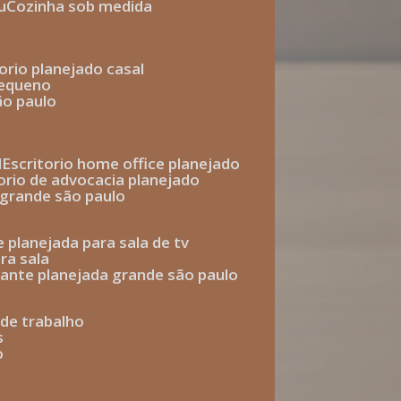
u
cozinha sob medida
torio planejado casal
pequeno
ão paulo
l
escritorio home office planejado
torio de advocacia planejado
o grande são paulo
e planejada para sala de tv
ra sala
tante planejada grande são paulo
a de trabalho
s
o