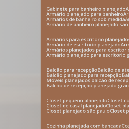
gabinete para banheiro planejado
armário planejado para banheiro
a
armários de banheiro sob medida
armário de banheiro planejado são
armários para escritorio planejado
armário de escritorio planejado
ar
armários planejados para escritori
armário planejado para escritorio
balcão para recepção
balcão de a
balcão planejado para recepção
b
móveis planejados balcão de rece
balcão de recepção planejado gra
closet pequeno planejado
closet 
closet de casal planejado
closet p
closet planejado são paulo
closet
cozinha planejada com bancada
c