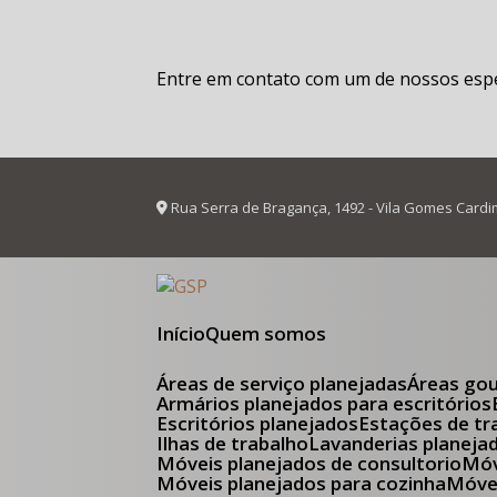
Entre em contato com um de nossos espec
Rua Serra de Bragança, 1492 - Vila Gomes Cardi
Início
Quem somos
Áreas de serviço planejadas
Áreas go
Armários planejados para escritórios
Escritórios planejados
Estações de tr
Ilhas de trabalho
Lavanderias planeja
Móveis planejados de consultorio
M
Móveis planejados para cozinha
Móv