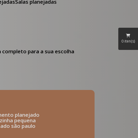
nejadas
Salas planejadas
0
iten(s)
ia completo para a sua escolha
mento planejado
ozinha pequena
ejado são paulo