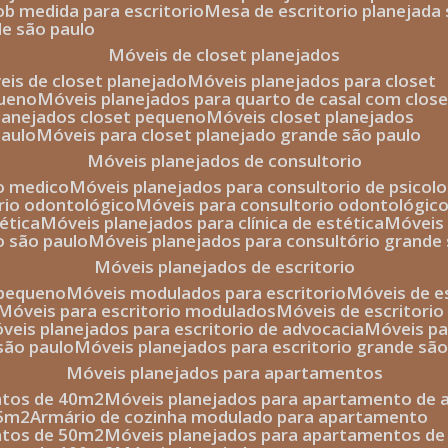
sob medida para escritorio
mesa de escritorio planejada
de são paulo
móveis de closet planejados
veis de closet planejado
móveis planejados para closet
queno
móveis planejados para quarto de casal com close
planejados closet pequeno
móveis closet planejados
paulo
móveis para closet planejado grande são paulo
móveis planejados de consultorio
io medico
móveis planejados para consultorio de psicolo
orio odontológico
móveis para consultorio odontológic
tética
móveis planejados para clínica de estética
móvei
o são paulo
móveis planejados para consultório grande
móveis planejados de escritorio
o pequeno
móveis modulados para escritorio
móveis de 
móveis para escritorio modulados
móveis de escritori
móveis planejados para escritorio de advocacia
móveis p
 são paulo
móveis planejados para escritorio grande sã
móveis planejados para apartamentos
ntos de 40m2
móveis planejados para apartamento de 
35m2
armário de cozinha modulado para apartamento
ntos de 50m2
móveis planejados para apartamentos d