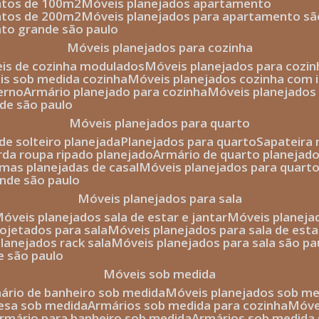
entos de 100m2
móveis planejados apartamento
entos de 200m2
móveis planejados para apartamento sã
nto grande são paulo
móveis planejados para cozinha
eis de cozinha modulados
móveis planejados para cozi
eis sob medida cozinha
móveis planejados cozinha com i
erno
armário planejado para cozinha
móveis planejados
nde são paulo
móveis planejados para quarto
de solteiro planejada
planejados para quarto
sapateira
arda roupa ripado planejado
armário de quarto planejado
amas planejadas de casal
móveis planejados para quart
ande são paulo
móveis planejados para sala
móveis planejados sala de estar e jantar
móveis planej
rojetados para sala
móveis planejados para sala de esta
planejados rack sala
móveis planejados para sala são pa
e são paulo
móveis sob medida
mário de banheiro sob medida
móveis planejados sob m
mesa sob medida
armários sob medida para cozinha
móv
armário para banheiro sob medida
armários sob medida