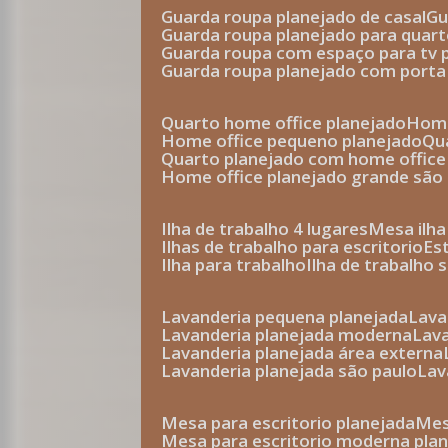
guarda roupa planejado de casal
g
guarda roupa planejado para quar
guarda roupa com espaço para tv 
guarda roupa planejado com porta
quarto home office planejado
hom
home office pequeno planejado
q
quarto planejado com home office
home office planejado grande são
ilha de trabalho 4 lugares
mesa ilh
ilhas de trabalho para escritorio
e
ilha para trabalho
ilha de trabalho 
lavanderia pequena planejada
lav
lavanderia planejada moderna
la
lavanderia planejada área externa
lavanderia planejada são paulo
la
mesa para escritorio planejada
m
mesa para escritorio moderna pla