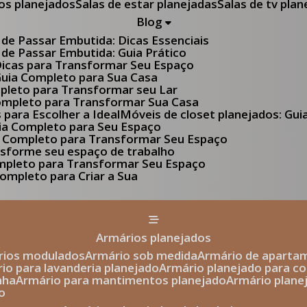
tos planejados
Salas de estar planejadas
Salas de tv pla
Blog
 de Passar Embutida: Dicas Essenciais
 de Passar Embutida: Guia Prático
 Dicas para Transformar Seu Espaço
 Guia Completo para Sua Casa
pleto para Transformar seu Lar
Completo para Transformar Sua Casa
s para Escolher a Ideal
Móveis de closet planejados: Gu
Guia Completo para Seu Espaço
uia Completo para Transformar Seu Espaço
ansforme seu espaço de trabalho
ompleto para Transformar Seu Espaço
ompleto para Criar a Sua
armários planejados
ários modulados
armário sob medida
armário de aparta
rio para lavanderia planejado
armário planejado para c
nha
armário para mantimentos planejado
armário plan
o