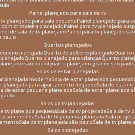
aulo
painel planejado para sala de tv
e tv planejado para sala pequena
painel planejado para s
tv com cristaleira planejado
painel para tv planejado sus
ainel de sala de tv planejado
painel para tv planejado sã
o paulo
quartos planejados
pequeno planejado
quarto de solteiro planejado
quarto 
 planejado
quarto planejado para crianças
quarto plane
 planejado são paulo
quarto planejado grande são paulo
salas de estar planejadas
tar planejada moderna
sala de estar planejada pequena
tar planejada para apartamento pequeno
sala de estar e
ala de estar pequena planejada
sala de estar planejada 
 paulo
salas de tv planejadas
 de tv planejada pequena
sala de tv projetada
sala de tv
e tv sob medida
sala de tv pequena planejada
sala projet
rtamento
sala de tv planejada são paulo
sala de tv plane
salas planejadas