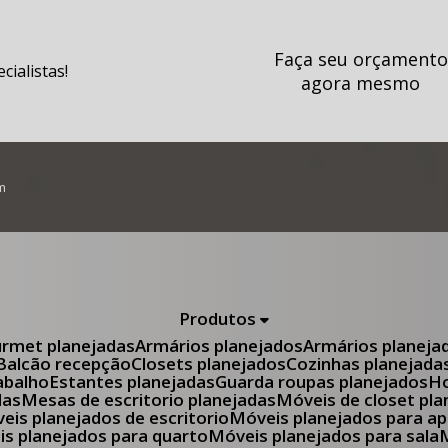
Faça seu orçamento
ialistas!
agora mesmo
m
Produtos
urmet planejadas
Armários planejados
Armários planeja
Balcão recepção
Closets planejados
Cozinhas planejada
abalho
Estantes planejadas
Guarda roupas planejados
das
Mesas de escritorio planejadas
Móveis de closet pl
óveis planejados de escritorio
Móveis planejados para 
eis planejados para quarto
Móveis planejados para sala