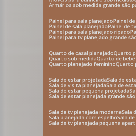
armários sob medida grande são p
painel para sala planejado
painel d
painel de sala planejado
painel de 
painel para sala planejado ripado
p
painel para tv planejado grande sã
quarto de casal planejado
quarto 
quarto sob medida
quarto de bebê
quarto planejado feminino
quarto
sala de estar projetada
sala de es
sala de visita planejada
sala de es
sala de estar pequena projetada
s
sala de estar planejada grande são
sala de tv planejada moderna
sala
sala planejada com espelho
sala d
sala de tv planejada pequena apa