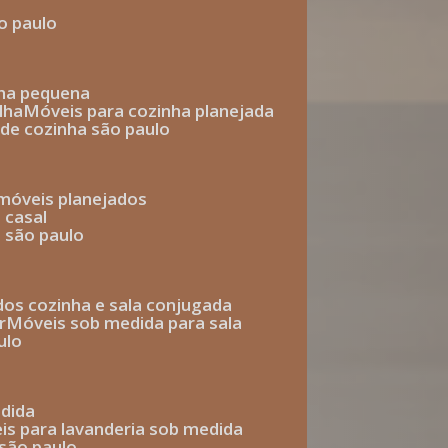
o paulo
nha pequena
lha
móveis para cozinha planejada
 de cozinha são paulo
 móveis planejados
 casal
o são paulo
ados cozinha e sala conjugada
r
móveis sob medida para sala
ulo
edida
eis para lavanderia sob medida
 são paulo