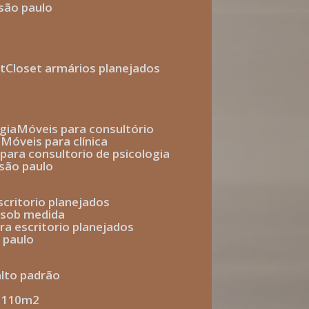
 são paulo
t
closet armários planejados
gia
móveis para consultório
o
móveis para clínica
s para consultorio de psicologia
 são paulo
escritorio planejados
o sob medida
ara escritorio planejados
o paulo
alto padrão
e 110m2