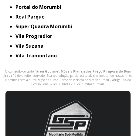
Portal do Morumbi
Real Parque
Super Quadra Morumbi
Vila Progredior
Vila Suzana
Vila Tramontano
O conteúdo do texto "
área Gourmet Móveis Planejados Preço Pirapora do Bom
Jesus
" é de direito reservado. Sua reprodução, parcial ou total, mesmo citando nossos links,
é proibida sem a autorização do autor. Crime de violação de direito autoral – artigo 184 do
Código Penal –
Lei 9610/98 - Lei de direitos autorais
.