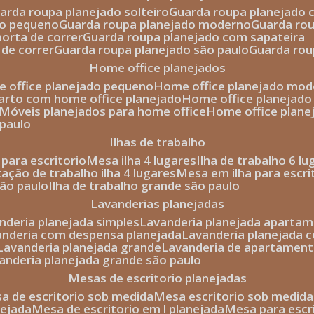
uarda roupa planejado solteiro
guarda roupa planejado 
to pequeno
guarda roupa planejado moderno
guarda ro
porta de correr
guarda roupa planejado com sapateira
 de correr
guarda roupa planejado são paulo
guarda ro
home office planejados
e office planejado pequeno
home office planejado mo
uarto com home office planejado
home office planejad
móveis planejados para home office
home office plane
 paulo
ilhas de trabalho
a para escritorio
mesa ilha 4 lugares
ilha de trabalho 6 l
stação de trabalho ilha 4 lugares
mesa em ilha para escri
são paulo
ilha de trabalho grande são paulo
lavanderias planejadas
anderia planejada simples
lavanderia planejada aparta
vanderia com despensa planejada
lavanderia planejada 
lavanderia planejada grande
lavanderia de apartament
vanderia planejada grande são paulo
mesas de escritorio planejadas
esa de escritorio sob medida
mesa escritorio sob medida
nejada
mesa de escritorio em l planejada
mesa para esc