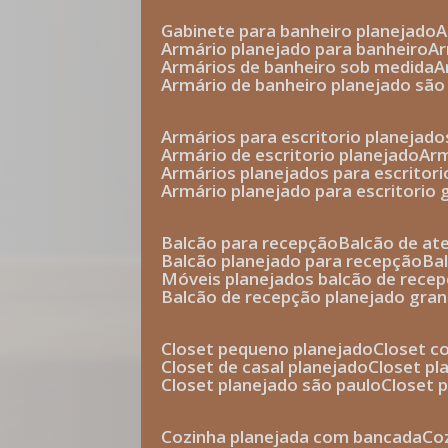
gabinete para banheiro planejado
armário planejado para banheiro
a
armários de banheiro sob medida
armário de banheiro planejado são
armários para escritorio planejado
armário de escritorio planejado
ar
armários planejados para escritori
armário planejado para escritorio
balcão para recepção
balcão de a
balcão planejado para recepção
b
móveis planejados balcão de rece
balcão de recepção planejado gra
closet pequeno planejado
closet 
closet de casal planejado
closet p
closet planejado são paulo
closet
cozinha planejada com bancada
c