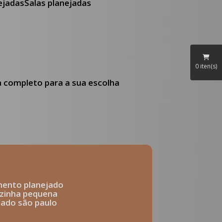
nejadas
Salas planejadas
0
iten(s)
ia completo para a sua escolha
mento planejado
ozinha pequena
ejado são paulo