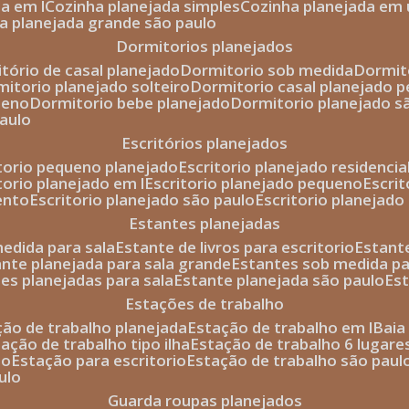
da em l
cozinha planejada simples
cozinha planejada em 
ha planejada grande são paulo
dormitorios planejados
itório de casal planejado
dormitorio sob medida
dormi
rmitorio planejado solteiro
dormitorio casal planejado 
ueno
dormitorio bebe planejado
dormitorio planejado s
paulo
escritórios planejados
itorio pequeno planejado
escritorio planejado residencia
itorio planejado em l
escritorio planejado pequeno
escri
ento
escritorio planejado são paulo
escritorio planejad
estantes planejadas
medida para sala
estante de livros para escritorio
estant
ante planejada para sala grande
estantes sob medida pa
tes planejadas para sala
estante planejada são paulo
es
estações de trabalho
ção de trabalho planejada
estação de trabalho em l
bai
tação de trabalho tipo ilha
estação de trabalho 6 lugare
io
estação para escritorio
estação de trabalho são paul
ulo
guarda roupas planejados