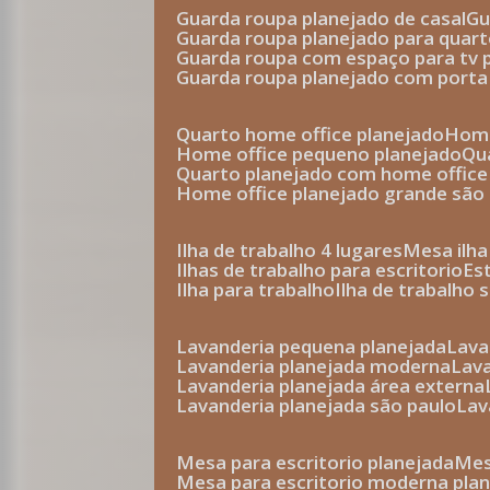
guarda roupa planejado de casal
g
guarda roupa planejado para quar
guarda roupa com espaço para tv 
guarda roupa planejado com porta
quarto home office planejado
hom
home office pequeno planejado
q
quarto planejado com home office
home office planejado grande são
ilha de trabalho 4 lugares
mesa ilh
ilhas de trabalho para escritorio
e
ilha para trabalho
ilha de trabalho 
lavanderia pequena planejada
lav
lavanderia planejada moderna
la
lavanderia planejada área externa
lavanderia planejada são paulo
la
mesa para escritorio planejada
m
mesa para escritorio moderna pla