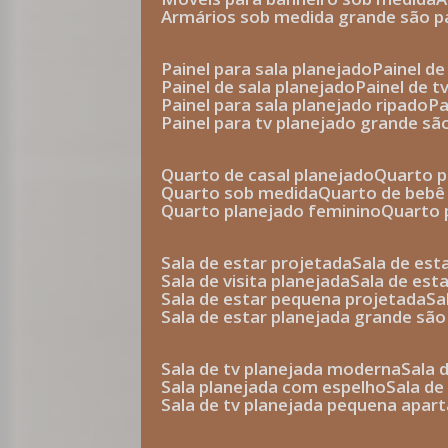
armários sob medida grande são p
painel para sala planejado
painel d
painel de sala planejado
painel de 
painel para sala planejado ripado
p
painel para tv planejado grande sã
quarto de casal planejado
quarto 
quarto sob medida
quarto de bebê
quarto planejado feminino
quarto
sala de estar projetada
sala de es
sala de visita planejada
sala de es
sala de estar pequena projetada
s
sala de estar planejada grande são
sala de tv planejada moderna
sala
sala planejada com espelho
sala d
sala de tv planejada pequena apa