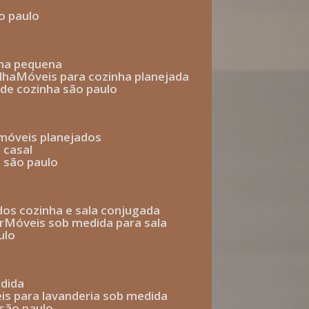
o paulo
nha pequena
lha
móveis para cozinha planejada
 de cozinha são paulo
 móveis planejados
 casal
o são paulo
ados cozinha e sala conjugada
r
móveis sob medida para sala
ulo
edida
eis para lavanderia sob medida
 são paulo