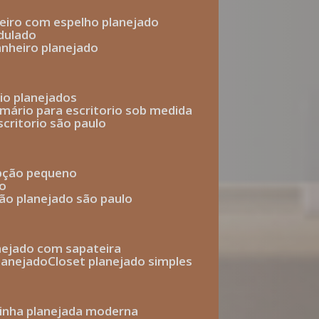
heiro com espelho planejado
dulado
anheiro planejado
rio planejados
armário para escritorio sob medida
scritorio são paulo
epção pequeno
io
ção planejado são paulo
anejado com sapateira
planejado
closet planejado simples
zinha planejada moderna