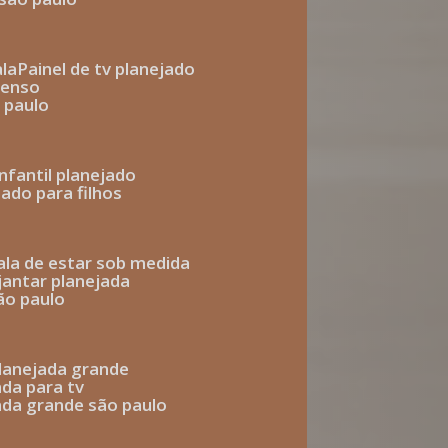
ala
painel de tv planejado
penso
o paulo
infantil planejado
jado para filhos
sala de estar sob medida
 jantar planejada
são paulo
 planejada grande
ada para tv
jada grande são paulo