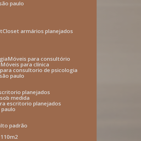
 são paulo
t
closet armários planejados
gia
móveis para consultório
o
móveis para clínica
s para consultorio de psicologia
 são paulo
escritorio planejados
o sob medida
ara escritorio planejados
o paulo
alto padrão
e 110m2