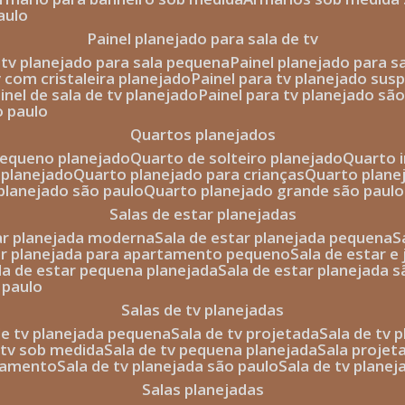
aulo
painel planejado para sala de tv
e tv planejado para sala pequena
painel planejado para s
tv com cristaleira planejado
painel para tv planejado sus
ainel de sala de tv planejado
painel para tv planejado sã
o paulo
quartos planejados
pequeno planejado
quarto de solteiro planejado
quarto 
 planejado
quarto planejado para crianças
quarto plane
 planejado são paulo
quarto planejado grande são paulo
salas de estar planejadas
tar planejada moderna
sala de estar planejada pequena
tar planejada para apartamento pequeno
sala de estar e
ala de estar pequena planejada
sala de estar planejada 
 paulo
salas de tv planejadas
 de tv planejada pequena
sala de tv projetada
sala de tv
e tv sob medida
sala de tv pequena planejada
sala projet
rtamento
sala de tv planejada são paulo
sala de tv plane
salas planejadas