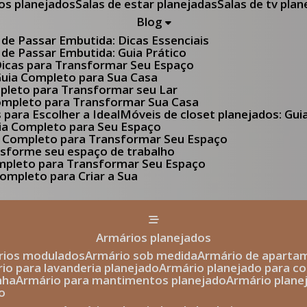
tos planejados
Salas de estar planejadas
Salas de tv pla
Blog
 de Passar Embutida: Dicas Essenciais
 de Passar Embutida: Guia Prático
 Dicas para Transformar Seu Espaço
 Guia Completo para Sua Casa
pleto para Transformar seu Lar
Completo para Transformar Sua Casa
s para Escolher a Ideal
Móveis de closet planejados: Gu
Guia Completo para Seu Espaço
uia Completo para Transformar Seu Espaço
ansforme seu espaço de trabalho
ompleto para Transformar Seu Espaço
ompleto para Criar a Sua
armários planejados
ários modulados
armário sob medida
armário de aparta
rio para lavanderia planejado
armário planejado para c
nha
armário para mantimentos planejado
armário plan
o