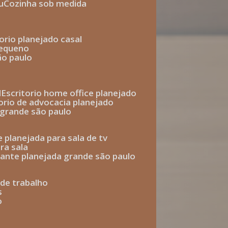
u
cozinha sob medida
torio planejado casal
pequeno
ão paulo
l
escritorio home office planejado
torio de advocacia planejado
o grande são paulo
e planejada para sala de tv
ra sala
tante planejada grande são paulo
a de trabalho
s
o