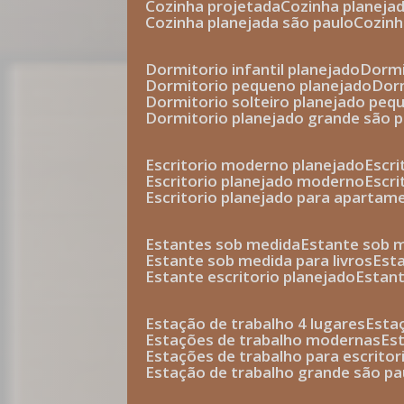
cozinha projetada
cozinha planeja
cozinha planejada são paulo
cozin
dormitorio infantil planejado
dorm
dormitorio pequeno planejado
do
dormitorio solteiro planejado peq
dormitorio planejado grande são 
escritorio moderno planejado
escr
escritorio planejado moderno
escr
escritorio planejado para apartam
estantes sob medida
estante sob 
estante sob medida para livros
est
estante escritorio planejado
estan
estação de trabalho 4 lugares
esta
estações de trabalho modernas
es
estações de trabalho para escritor
estação de trabalho grande são pa