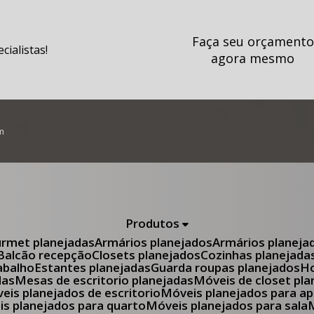
Faça seu orçamento
ialistas!
agora mesmo
m
Produtos
urmet planejadas
Armários planejados
Armários planeja
Balcão recepção
Closets planejados
Cozinhas planejada
abalho
Estantes planejadas
Guarda roupas planejados
das
Mesas de escritorio planejadas
Móveis de closet pl
óveis planejados de escritorio
Móveis planejados para 
eis planejados para quarto
Móveis planejados para sala