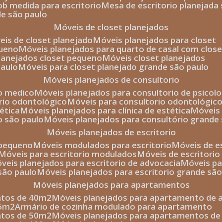
sob medida para escritorio
mesa de escritorio planejada
de são paulo
móveis de closet planejados
veis de closet planejado
móveis planejados para closet
queno
móveis planejados para quarto de casal com close
planejados closet pequeno
móveis closet planejados
paulo
móveis para closet planejado grande são paulo
móveis planejados de consultorio
io medico
móveis planejados para consultorio de psicolo
orio odontológico
móveis para consultorio odontológic
tética
móveis planejados para clínica de estética
móvei
o são paulo
móveis planejados para consultório grande
móveis planejados de escritorio
o pequeno
móveis modulados para escritorio
móveis de 
móveis para escritorio modulados
móveis de escritori
móveis planejados para escritorio de advocacia
móveis p
 são paulo
móveis planejados para escritorio grande sã
móveis planejados para apartamentos
ntos de 40m2
móveis planejados para apartamento de 
35m2
armário de cozinha modulado para apartamento
ntos de 50m2
móveis planejados para apartamentos d