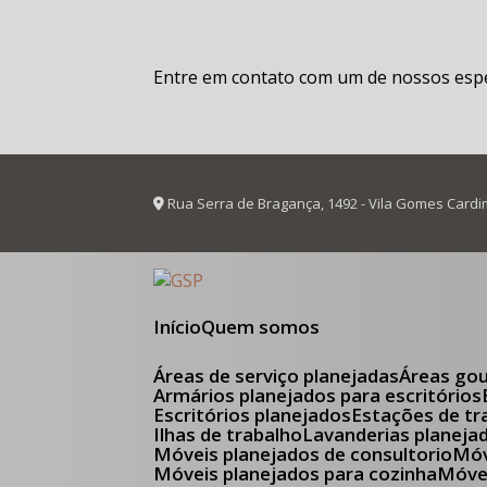
Entre em contato com um de nossos espec
Rua Serra de Bragança, 1492 - Vila Gomes Cardi
Início
Quem somos
Áreas de serviço planejadas
Áreas go
Armários planejados para escritórios
Escritórios planejados
Estações de tr
Ilhas de trabalho
Lavanderias planeja
Móveis planejados de consultorio
M
Móveis planejados para cozinha
Móv