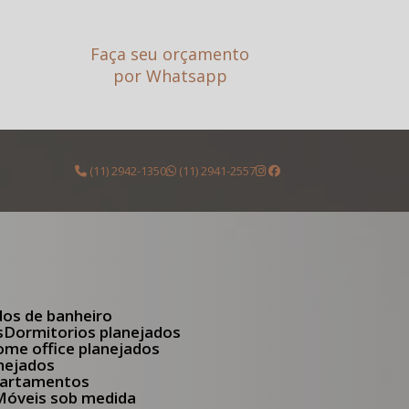
Faça seu orçamento
por Whatsapp
(11) 2942-1350
(11) 2941-2557
dos de banheiro
s
Dormitorios planejados
Home office planejados
anejados
apartamentos
Móveis sob medida