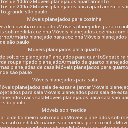
entos de 100m2
móveis planejados apartamento
entos de 200m2
móveis planejados para apartamento sã
nto grande são paulo
móveis planejados para cozinha
eis de cozinha modulados
móveis planejados para cozi
eis sob medida cozinha
móveis planejados cozinha com i
erno
armário planejado para cozinha
móveis planejados
nde são paulo
móveis planejados para quarto
de solteiro planejada
planejados para quarto
sapateira
arda roupa ripado planejado
armário de quarto planejado
amas planejadas de casal
móveis planejados para quart
ande são paulo
móveis planejados para sala
móveis planejados sala de estar e jantar
móveis planej
rojetados para sala
móveis planejados para sala de esta
planejados rack sala
móveis planejados para sala são pa
e são paulo
móveis sob medida
mário de banheiro sob medida
móveis planejados sob m
mesa sob medida
armários sob medida para cozinha
móv
armário para banheiro sob medida
armários sob medida