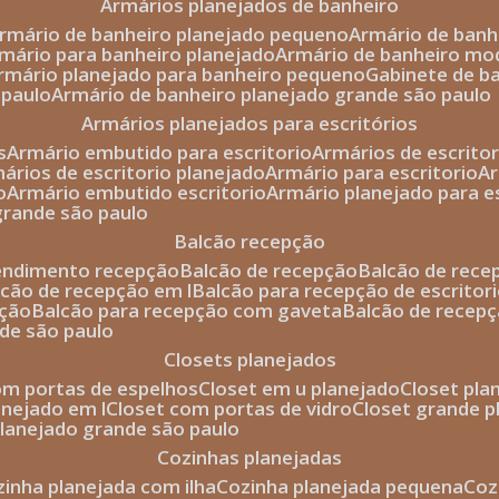
armários planejados de banheiro
armário de banheiro planejado pequeno
armário de ban
rmário para banheiro planejado
armário de banheiro mo
armário planejado para banheiro pequeno
gabinete de b
 paulo
armário de banheiro planejado grande são paulo
armários planejados para escritórios
s
armário embutido para escritorio
armários de escrito
mários de escritorio planejado
armário para escritorio
o
armário embutido escritorio
armário planejado para e
 grande são paulo
balcão recepção
tendimento recepção
balcão de recepção
balcão de rec
alcão de recepção em l
balcão para recepção de escritor
pção
balcão para recepção com gaveta
balcão de recep
nde são paulo
closets planejados
com portas de espelhos
closet em u planejado
closet pl
lanejado em l
closet com portas de vidro
closet grande 
 planejado grande são paulo
cozinhas planejadas
ozinha planejada com ilha
cozinha planejada pequena
co