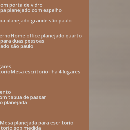
com porta de vidro
upa planejado com espelho
upa planejado grande são paulo
derno
home office planejado quarto
o para duas pessoas
jado são paulo
ugares
torio
mesa escritorio ilha 4 lugares
mento
com tabua de passar
o planejada
mesa planejada para escritorio
ritorio sob medida