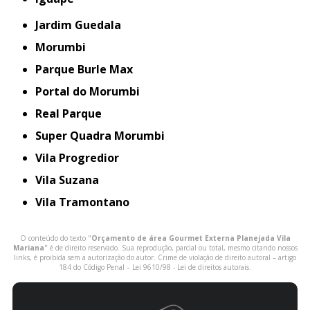
Jardim Guedala
Morumbi
Parque Burle Max
Portal do Morumbi
Real Parque
Super Quadra Morumbi
Vila Progredior
Vila Suzana
Vila Tramontano
O conteúdo do texto "
Orçamento de área Gourmet Externa Planejada Vila
Mariana
" é de direito reservado. Sua reprodução, parcial ou total, mesmo citando nossos
links, é proibida sem a autorização do autor. Crime de violação de direito autoral – artigo
184 do Código Penal –
Lei 9610/98 - Lei de direitos autorais
.