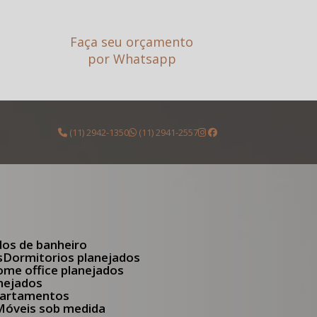
Faça seu orçamento
por Whatsapp
(11) 2942-1350
(11) 2941-2557
dos de banheiro
s
Dormitorios planejados
Home office planejados
anejados
apartamentos
Móveis sob medida