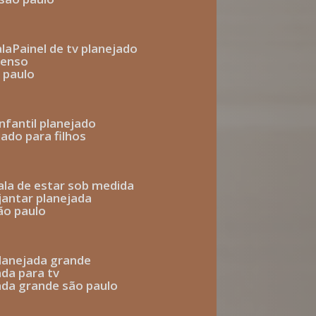
ala
painel de tv planejado
penso
o paulo
infantil planejado
jado para filhos
sala de estar sob medida
 jantar planejada
são paulo
 planejada grande
ada para tv
jada grande são paulo