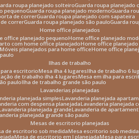
uarda roupa planejado solteiro
guarda roupa planejado 
to pequeno
guarda roupa planejado moderno
guarda ro
porta de correr
guarda roupa planejado com sapateira
 de correr
guarda roupa planejado são paulo
guarda ro
home office planejados
e office planejado pequeno
home office planejado mo
uarto com home office planejado
home office planejad
móveis planejados para home office
home office plane
 paulo
ilhas de trabalho
a para escritorio
mesa ilha 4 lugares
ilha de trabalho 6 l
stação de trabalho ilha 4 lugares
mesa em ilha para escri
são paulo
ilha de trabalho grande são paulo
lavanderias planejadas
anderia planejada simples
lavanderia planejada aparta
vanderia com despensa planejada
lavanderia planejada 
lavanderia planejada grande
lavanderia de apartament
vanderia planejada grande são paulo
mesas de escritorio planejadas
esa de escritorio sob medida
mesa escritorio sob medida
nejada
mesa de escritorio em l planejada
mesa para esc