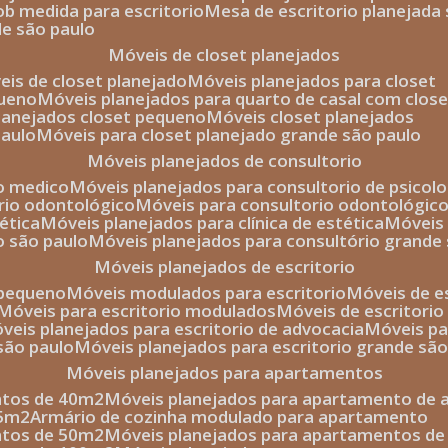
sob medida para escritorio
mesa de escritorio planejada
de são paulo
móveis de closet planejados
veis de closet planejado
móveis planejados para closet
queno
móveis planejados para quarto de casal com close
planejados closet pequeno
móveis closet planejados
paulo
móveis para closet planejado grande são paulo
móveis planejados de consultorio
io medico
móveis planejados para consultorio de psicolo
orio odontológico
móveis para consultorio odontológic
tética
móveis planejados para clínica de estética
móvei
o são paulo
móveis planejados para consultório grande
móveis planejados de escritorio
o pequeno
móveis modulados para escritorio
móveis de 
móveis para escritorio modulados
móveis de escritori
móveis planejados para escritorio de advocacia
móveis p
 são paulo
móveis planejados para escritorio grande sã
móveis planejados para apartamentos
ntos de 40m2
móveis planejados para apartamento de 
35m2
armário de cozinha modulado para apartamento
ntos de 50m2
móveis planejados para apartamentos d