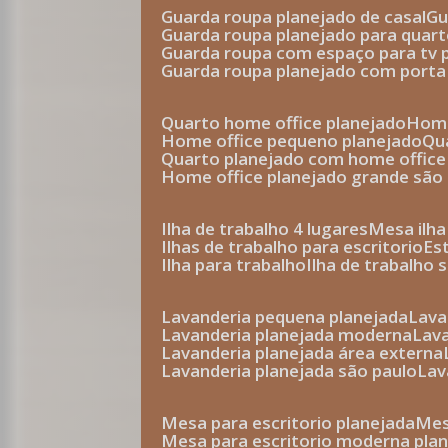
guarda roupa planejado de casal
g
guarda roupa planejado para quar
guarda roupa com espaço para tv 
guarda roupa planejado com porta
quarto home office planejado
hom
home office pequeno planejado
q
quarto planejado com home office
home office planejado grande são
ilha de trabalho 4 lugares
mesa ilh
ilhas de trabalho para escritorio
e
ilha para trabalho
ilha de trabalho 
lavanderia pequena planejada
lav
lavanderia planejada moderna
la
lavanderia planejada área externa
lavanderia planejada são paulo
la
mesa para escritorio planejada
m
mesa para escritorio moderna pla