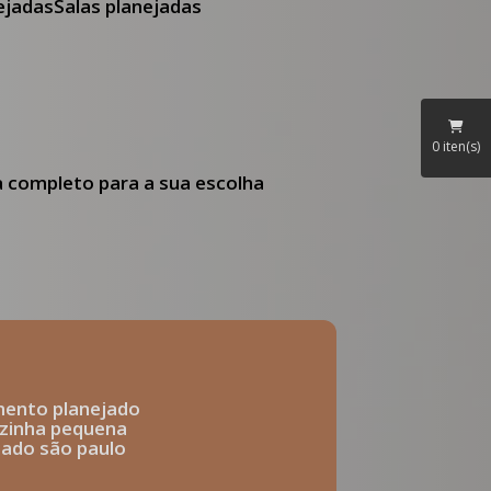
nejadas
Salas planejadas
0
iten(s)
ia completo para a sua escolha
mento planejado
ozinha pequena
ejado são paulo