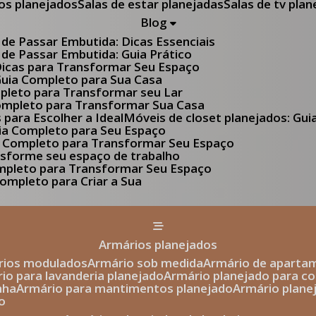
tos planejados
Salas de estar planejadas
Salas de tv pla
Blog
 de Passar Embutida: Dicas Essenciais
 de Passar Embutida: Guia Prático
 Dicas para Transformar Seu Espaço
 Guia Completo para Sua Casa
pleto para Transformar seu Lar
Completo para Transformar Sua Casa
s para Escolher a Ideal
Móveis de closet planejados: Gu
Guia Completo para Seu Espaço
uia Completo para Transformar Seu Espaço
ansforme seu espaço de trabalho
ompleto para Transformar Seu Espaço
ompleto para Criar a Sua
armários planejados
ários modulados
armário sob medida
armário de aparta
rio para lavanderia planejado
armário planejado para c
nha
armário para mantimentos planejado
armário plan
o