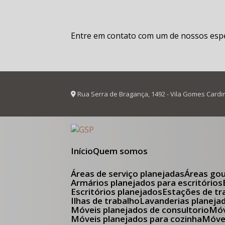
Entre em contato com um de nossos espec
Rua Serra de Bragança, 1492 - Vila Gomes Cardi
Início
Quem somos
Áreas de serviço planejadas
Áreas go
Armários planejados para escritórios
Escritórios planejados
Estações de tr
Ilhas de trabalho
Lavanderias planeja
Móveis planejados de consultorio
M
Móveis planejados para cozinha
Móv