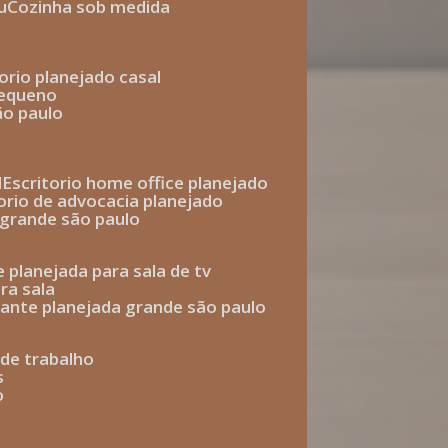
u
cozinha sob medida
torio planejado casal
pequeno
ão paulo
l
escritorio home office planejado
torio de advocacia planejado
o grande são paulo
e planejada para sala de tv
ra sala
tante planejada grande são paulo
a de trabalho
s
o