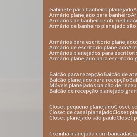
gabinete para banheiro planejado
armário planejado para banheiro
a
armários de banheiro sob medida
armário de banheiro planejado são
armários para escritorio planejado
armário de escritorio planejado
ar
armários planejados para escritori
armário planejado para escritorio
balcão para recepção
balcão de a
balcão planejado para recepção
b
móveis planejados balcão de rece
balcão de recepção planejado gra
closet pequeno planejado
closet 
closet de casal planejado
closet p
closet planejado são paulo
closet
cozinha planejada com bancada
c