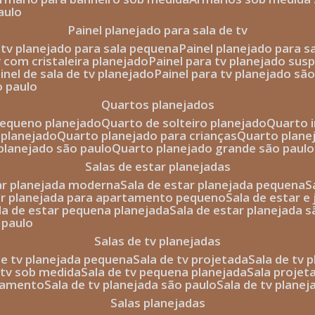
aulo
painel planejado para sala de tv
e tv planejado para sala pequena
painel planejado para s
tv com cristaleira planejado
painel para tv planejado sus
ainel de sala de tv planejado
painel para tv planejado sã
o paulo
quartos planejados
pequeno planejado
quarto de solteiro planejado
quarto 
 planejado
quarto planejado para crianças
quarto plane
 planejado são paulo
quarto planejado grande são paulo
salas de estar planejadas
tar planejada moderna
sala de estar planejada pequena
tar planejada para apartamento pequeno
sala de estar e
ala de estar pequena planejada
sala de estar planejada 
 paulo
salas de tv planejadas
 de tv planejada pequena
sala de tv projetada
sala de tv
e tv sob medida
sala de tv pequena planejada
sala projet
rtamento
sala de tv planejada são paulo
sala de tv plane
salas planejadas