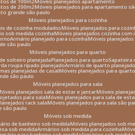
entos de 100m2
móveis planejados apartamento
entos de 200m2
móveis planejados para apartamento sã
nto grande são paulo
móveis planejados para cozinha
eis de cozinha modulados
móveis planejados para cozi
eis sob medida cozinha
móveis planejados cozinha com i
erno
armário planejado para cozinha
móveis planejados
nde são paulo
móveis planejados para quarto
de solteiro planejada
planejados para quarto
sapateira
arda roupa ripado planejado
armário de quarto planejado
amas planejadas de casal
móveis planejados para quart
ande são paulo
móveis planejados para sala
móveis planejados sala de estar e jantar
móveis planej
rojetados para sala
móveis planejados para sala de esta
planejados rack sala
móveis planejados para sala são pa
e são paulo
móveis sob medida
mário de banheiro sob medida
móveis planejados sob m
mesa sob medida
armários sob medida para cozinha
móv
armário para banheiro sob medida
armários sob medida