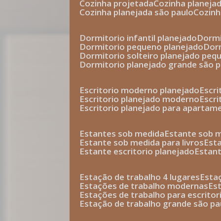
cozinha projetada
cozinha planeja
cozinha planejada são paulo
cozin
dormitorio infantil planejado
dorm
dormitorio pequeno planejado
do
dormitorio solteiro planejado peq
dormitorio planejado grande são 
escritorio moderno planejado
escr
escritorio planejado moderno
escr
escritorio planejado para apartam
estantes sob medida
estante sob 
estante sob medida para livros
est
estante escritorio planejado
estan
estação de trabalho 4 lugares
esta
estações de trabalho modernas
es
estações de trabalho para escritor
estação de trabalho grande são pa