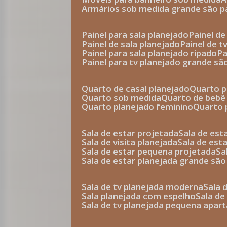
armários sob medida grande são p
painel para sala planejado
painel d
painel de sala planejado
painel de 
painel para sala planejado ripado
p
painel para tv planejado grande sã
quarto de casal planejado
quarto 
quarto sob medida
quarto de bebê
quarto planejado feminino
quarto
sala de estar projetada
sala de es
sala de visita planejada
sala de es
sala de estar pequena projetada
s
sala de estar planejada grande são
sala de tv planejada moderna
sala
sala planejada com espelho
sala d
sala de tv planejada pequena apa