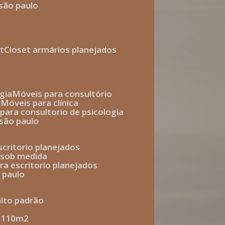
 são paulo
t
closet armários planejados
gia
móveis para consultório
o
móveis para clínica
s para consultorio de psicologia
 são paulo
escritorio planejados
o sob medida
ara escritorio planejados
o paulo
alto padrão
e 110m2