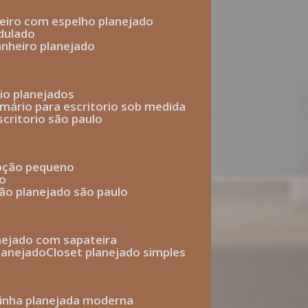
heiro com espelho planejado
dulado
anheiro planejado
rio planejados
armário para escritorio sob medida
scritorio são paulo
epção pequeno
io
ção planejado são paulo
anejado com sapateira
planejado
closet planejado simples
zinha planejada moderna