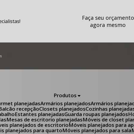
Faça seu orçamento
ialistas!
agora mesmo
m
Produtos
urmet planejadas
Armários planejados
Armários planeja
Balcão recepção
Closets planejados
Cozinhas planejada
abalho
Estantes planejadas
Guarda roupas planejados
das
Mesas de escritorio planejadas
Móveis de closet pl
óveis planejados de escritorio
Móveis planejados para 
eis planejados para quarto
Móveis planejados para sala