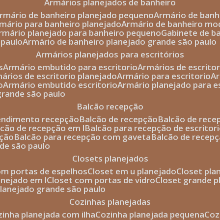
armários planejados de banheiro
armário de banheiro planejado pequeno
armário de ban
rmário para banheiro planejado
armário de banheiro mo
armário planejado para banheiro pequeno
gabinete de b
 paulo
armário de banheiro planejado grande são paulo
armários planejados para escritórios
s
armário embutido para escritorio
armários de escrito
mários de escritorio planejado
armário para escritorio
o
armário embutido escritorio
armário planejado para e
 grande são paulo
balcão recepção
tendimento recepção
balcão de recepção
balcão de rec
alcão de recepção em l
balcão para recepção de escritor
pção
balcão para recepção com gaveta
balcão de recep
nde são paulo
closets planejados
com portas de espelhos
closet em u planejado
closet pl
lanejado em l
closet com portas de vidro
closet grande 
 planejado grande são paulo
cozinhas planejadas
ozinha planejada com ilha
cozinha planejada pequena
co