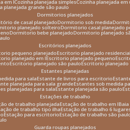
da em l
cozinha planejada simples
cozinha planejada em 
ha planejada grande são paulo
dormitorios planejados
itório de casal planejado
dormitorio sob medida
dormi
rmitorio planejado solteiro
dormitorio casal planejado 
ueno
dormitorio bebe planejado
dormitorio planejado s
paulo
escritórios planejados
itorio pequeno planejado
escritorio planejado residencia
itorio planejado em l
escritorio planejado pequeno
escri
ento
escritorio planejado são paulo
escritorio planejad
estantes planejadas
medida para sala
estante de livros para escritorio
estant
ante planejada para sala grande
estantes sob medida pa
tes planejadas para sala
estante planejada são paulo
es
estações de trabalho
ção de trabalho planejada
estação de trabalho em l
bai
tação de trabalho tipo ilha
estação de trabalho 6 lugare
io
estação para escritorio
estação de trabalho são paul
ulo
guarda roupas planejados