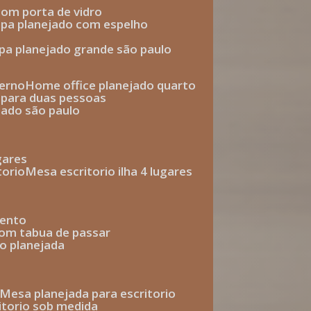
com porta de vidro
upa planejado com espelho
upa planejado grande são paulo
derno
home office planejado quarto
o para duas pessoas
jado são paulo
ugares
torio
mesa escritorio ilha 4 lugares
mento
com tabua de passar
o planejada
mesa planejada para escritorio
ritorio sob medida