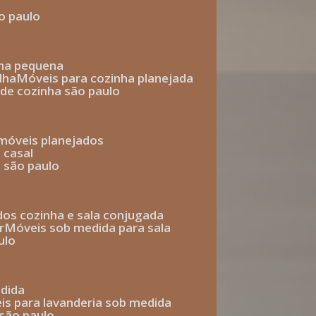
o paulo
nha pequena
lha
móveis para cozinha planejada
 de cozinha são paulo
 móveis planejados
 casal
o são paulo
ados cozinha e sala conjugada
r
móveis sob medida para sala
ulo
edida
eis para lavanderia sob medida
 são paulo