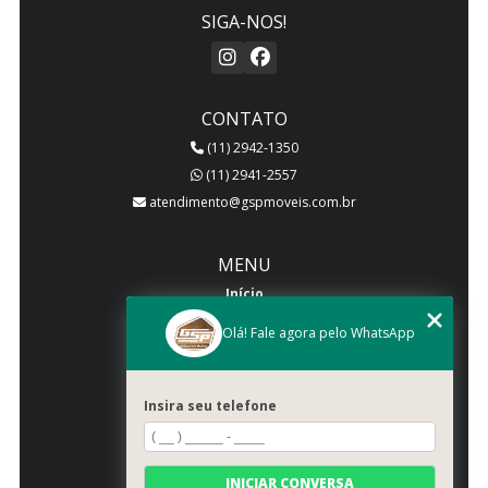
SIGA-NOS!
CONTATO
(11) 2942-1350
(11) 2941-2557
atendimento@gspmoveis.com.br
MENU
Início
Quem somos
Olá! Fale agora pelo WhatsApp
Produtos
Blog
Insira seu telefone
Galeria
Categorias
Contato
INICIAR CONVERSA