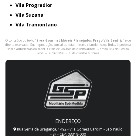
Vila Progredior
Vila Suzana
Vila Tramontano
O conteúdo do texto "
área Gourmet Móveis Planejados Preço Vila Beatriz
" é de
direito reservado. Sua reprodução, parcial ou total, mesmo citando nossos links, é proibida
sem a autorização do autor. Crime de violação de direito autoral – artigo 184 do Código
Penal –
Lei 9610/98 - Lei de direitos autorais
.
ENDEREÇO
Rua Serra de Bragança, 1492 - Vila Gomes Cardim - São Paulo
- SP - CEP: 03318-000