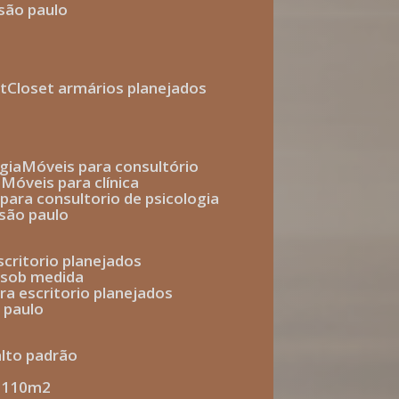
 são paulo
t
closet armários planejados
gia
móveis para consultório
o
móveis para clínica
s para consultorio de psicologia
 são paulo
escritorio planejados
o sob medida
ara escritorio planejados
o paulo
alto padrão
e 110m2