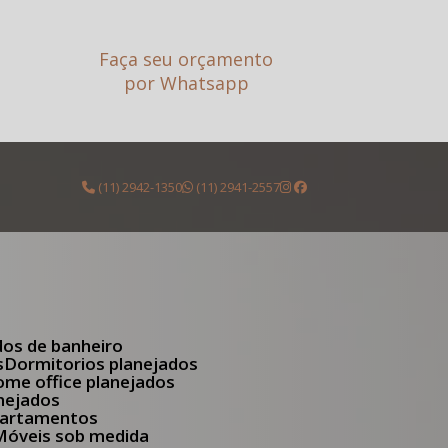
Faça seu orçamento
por Whatsapp
(11) 2942-1350
(11) 2941-2557
dos de banheiro
s
Dormitorios planejados
Home office planejados
anejados
apartamentos
Móveis sob medida