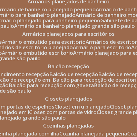
armários planejados de banheiro
armário de banheiro planejado pequeno
armário de ban
rmário para banheiro planejado
armário de banheiro mo
armário planejado para banheiro pequeno
gabinete de b
 paulo
armário de banheiro planejado grande são paulo
armários planejados para escritórios
s
armário embutido para escritorio
armários de escrito
mários de escritorio planejado
armário para escritorio
o
armário embutido escritorio
armário planejado para e
 grande são paulo
balcão recepção
tendimento recepção
balcão de recepção
balcão de rec
alcão de recepção em l
balcão para recepção de escritor
pção
balcão para recepção com gaveta
balcão de recep
nde são paulo
closets planejados
com portas de espelhos
closet em u planejado
closet pl
lanejado em l
closet com portas de vidro
closet grande 
 planejado grande são paulo
cozinhas planejadas
ozinha planejada com ilha
cozinha planejada pequena
co