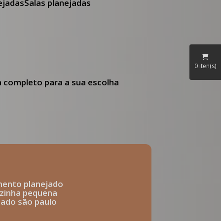
nejadas
Salas planejadas
0
iten(s)
ia completo para a sua escolha
mento planejado
ozinha pequena
ejado são paulo