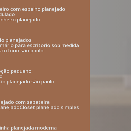
heiro com espelho planejado
dulado
anheiro planejado
rio planejados
armário para escritorio sob medida
scritorio são paulo
epção pequeno
io
ção planejado são paulo
anejado com sapateira
planejado
closet planejado simples
zinha planejada moderna