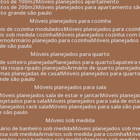
entos de 100m2
móveis planejados apartamento
entos de 200m2
móveis planejados para apartamento sã
nto grande são paulo
móveis planejados para cozinha
eis de cozinha modulados
móveis planejados para cozi
eis sob medida cozinha
móveis planejados cozinha com i
erno
armário planejado para cozinha
móveis planejados
nde são paulo
móveis planejados para quarto
de solteiro planejada
planejados para quarto
sapateira
arda roupa ripado planejado
armário de quarto planejado
amas planejadas de casal
móveis planejados para quart
ande são paulo
móveis planejados para sala
móveis planejados sala de estar e jantar
móveis planej
rojetados para sala
móveis planejados para sala de esta
planejados rack sala
móveis planejados para sala são pa
e são paulo
móveis sob medida
mário de banheiro sob medida
móveis planejados sob m
mesa sob medida
armários sob medida para cozinha
móv
armário para banheiro sob medida
armários sob medida