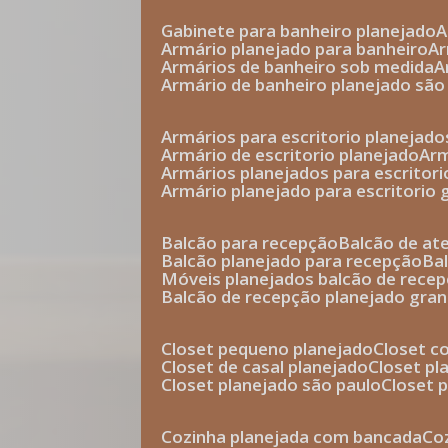
gabinete para banheiro planejado
armário planejado para banheiro
a
armários de banheiro sob medida
armário de banheiro planejado são
armários para escritorio planejado
armário de escritorio planejado
ar
armários planejados para escritori
armário planejado para escritorio
balcão para recepção
balcão de a
balcão planejado para recepção
b
móveis planejados balcão de rece
balcão de recepção planejado gra
closet pequeno planejado
closet 
closet de casal planejado
closet p
closet planejado são paulo
closet
cozinha planejada com bancada
c