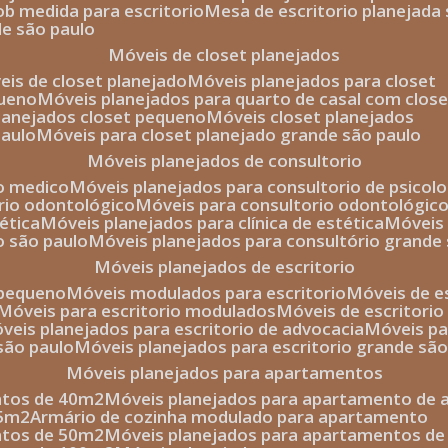
sob medida para escritorio
mesa de escritorio planejada
de são paulo
móveis de closet planejados
veis de closet planejado
móveis planejados para closet
queno
móveis planejados para quarto de casal com close
planejados closet pequeno
móveis closet planejados
paulo
móveis para closet planejado grande são paulo
móveis planejados de consultorio
io medico
móveis planejados para consultorio de psicolo
orio odontológico
móveis para consultorio odontológic
tética
móveis planejados para clínica de estética
móvei
o são paulo
móveis planejados para consultório grande
móveis planejados de escritorio
o pequeno
móveis modulados para escritorio
móveis de 
móveis para escritorio modulados
móveis de escritori
móveis planejados para escritorio de advocacia
móveis p
 são paulo
móveis planejados para escritorio grande sã
móveis planejados para apartamentos
ntos de 40m2
móveis planejados para apartamento de 
35m2
armário de cozinha modulado para apartamento
ntos de 50m2
móveis planejados para apartamentos d