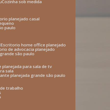
u
cozinha sob medida
torio planejado casal
pequeno
ão paulo
l
escritorio home office planejado
torio de advocacia planejado
o grande são paulo
e planejada para sala de tv
ra sala
tante planejada grande são paulo
a de trabalho
s
o