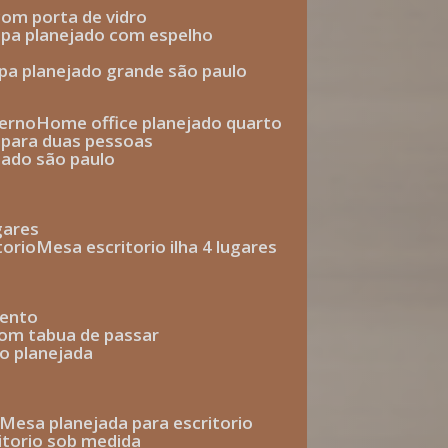
com porta de vidro
upa planejado com espelho
upa planejado grande são paulo
derno
home office planejado quarto
o para duas pessoas
jado são paulo
ugares
torio
mesa escritorio ilha 4 lugares
mento
com tabua de passar
o planejada
mesa planejada para escritorio
ritorio sob medida