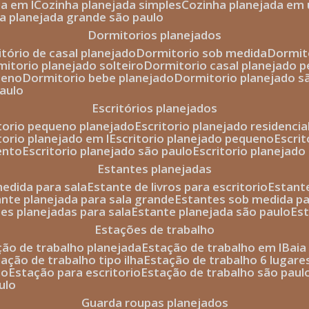
da em l
cozinha planejada simples
cozinha planejada em 
ha planejada grande são paulo
dormitorios planejados
itório de casal planejado
dormitorio sob medida
dormi
rmitorio planejado solteiro
dormitorio casal planejado 
ueno
dormitorio bebe planejado
dormitorio planejado s
paulo
escritórios planejados
itorio pequeno planejado
escritorio planejado residencia
itorio planejado em l
escritorio planejado pequeno
escri
ento
escritorio planejado são paulo
escritorio planejad
estantes planejadas
medida para sala
estante de livros para escritorio
estant
ante planejada para sala grande
estantes sob medida pa
tes planejadas para sala
estante planejada são paulo
es
estações de trabalho
ção de trabalho planejada
estação de trabalho em l
bai
tação de trabalho tipo ilha
estação de trabalho 6 lugare
io
estação para escritorio
estação de trabalho são paul
ulo
guarda roupas planejados