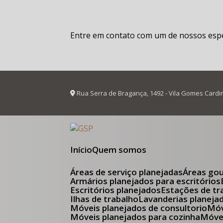
Entre em contato com um de nossos espec
Rua Serra de Bragança, 1492 - Vila Gomes Cardi
Início
Quem somos
Áreas de serviço planejadas
Áreas go
Armários planejados para escritórios
Escritórios planejados
Estações de tr
Ilhas de trabalho
Lavanderias planeja
Móveis planejados de consultorio
M
Móveis planejados para cozinha
Móv