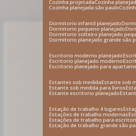
cozinha projetada
cozinha planeja
cozinha planejada são paulo
cozin
dormitorio infantil planejado
dorm
dormitorio pequeno planejado
do
dormitorio solteiro planejado peq
dormitorio planejado grande são 
escritorio moderno planejado
escr
escritorio planejado moderno
escr
escritorio planejado para apartam
estantes sob medida
estante sob 
estante sob medida para livros
est
estante escritorio planejado
estan
estação de trabalho 4 lugares
esta
estações de trabalho modernas
es
estações de trabalho para escritor
estação de trabalho grande são pa