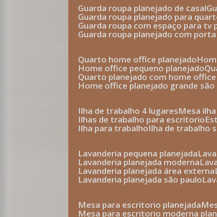
guarda roupa planejado de casal
g
guarda roupa planejado para quar
guarda roupa com espaço para tv 
guarda roupa planejado com porta
quarto home office planejado
hom
home office pequeno planejado
q
quarto planejado com home office
home office planejado grande são
ilha de trabalho 4 lugares
mesa ilh
ilhas de trabalho para escritorio
e
ilha para trabalho
ilha de trabalho 
lavanderia pequena planejada
lav
lavanderia planejada moderna
la
lavanderia planejada área externa
lavanderia planejada são paulo
la
mesa para escritorio planejada
m
mesa para escritorio moderna pla