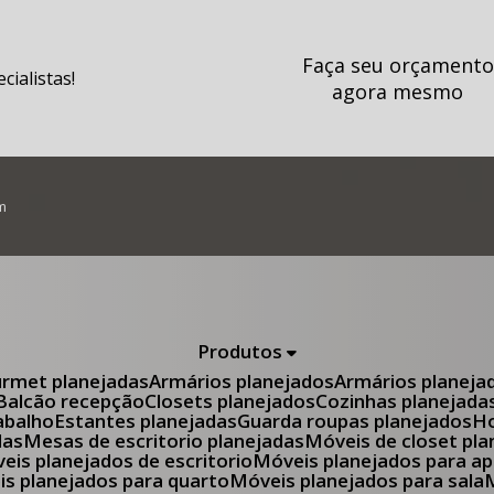
Faça seu orçamento
ialistas!
agora mesmo
m
Produtos
urmet planejadas
Armários planejados
Armários planeja
Balcão recepção
Closets planejados
Cozinhas planejada
abalho
Estantes planejadas
Guarda roupas planejados
das
Mesas de escritorio planejadas
Móveis de closet pl
óveis planejados de escritorio
Móveis planejados para 
eis planejados para quarto
Móveis planejados para sala