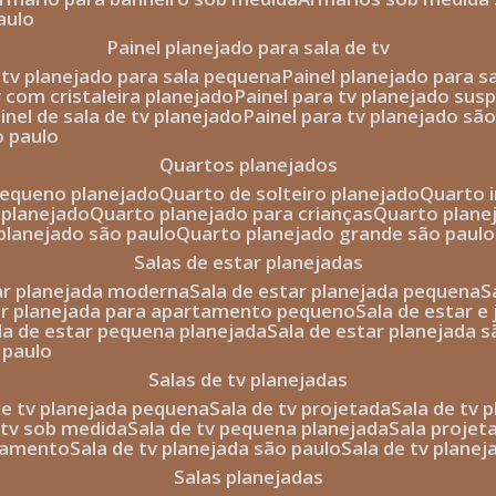
aulo
painel planejado para sala de tv
e tv planejado para sala pequena
painel planejado para s
tv com cristaleira planejado
painel para tv planejado sus
ainel de sala de tv planejado
painel para tv planejado sã
o paulo
quartos planejados
pequeno planejado
quarto de solteiro planejado
quarto 
 planejado
quarto planejado para crianças
quarto plane
 planejado são paulo
quarto planejado grande são paulo
salas de estar planejadas
tar planejada moderna
sala de estar planejada pequena
tar planejada para apartamento pequeno
sala de estar e
ala de estar pequena planejada
sala de estar planejada 
 paulo
salas de tv planejadas
 de tv planejada pequena
sala de tv projetada
sala de tv
e tv sob medida
sala de tv pequena planejada
sala projet
rtamento
sala de tv planejada são paulo
sala de tv plane
salas planejadas