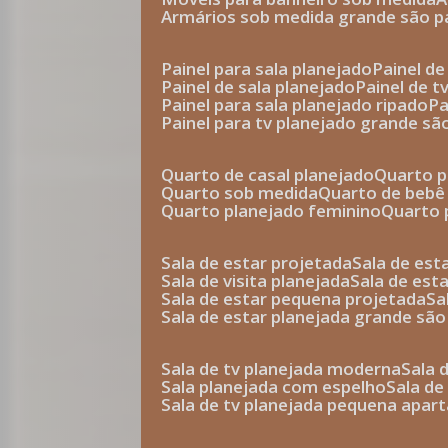
armários sob medida grande são p
painel para sala planejado
painel d
painel de sala planejado
painel de 
painel para sala planejado ripado
p
painel para tv planejado grande sã
quarto de casal planejado
quarto 
quarto sob medida
quarto de bebê
quarto planejado feminino
quarto
sala de estar projetada
sala de es
sala de visita planejada
sala de es
sala de estar pequena projetada
s
sala de estar planejada grande são
sala de tv planejada moderna
sala
sala planejada com espelho
sala d
sala de tv planejada pequena apa