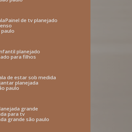
ala
painel de tv planejado
penso
o paulo
infantil planejado
jado para filhos
sala de estar sob medida
 jantar planejada
são paulo
 planejada grande
ada para tv
jada grande são paulo