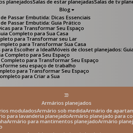
tos planejados
Salas de estar planejadas
Salas de tv pla
Blog
 de Passar Embutida: Dicas Essenciais
 de Passar Embutida: Guia Prático
 Dicas para Transformar Seu Espaço
 Guia Completo para Sua Casa
pleto para Transformar seu Lar
Completo para Transformar Sua Casa
s para Escolher a Ideal
Móveis de closet planejados: Gu
Guia Completo para Seu Espaço
uia Completo para Transformar Seu Espaço
ansforme seu espaço de trabalho
ompleto para Transformar Seu Espaço
ompleto para Criar a Sua
armários planejados
ários modulados
armário sob medida
armário de aparta
rio para lavanderia planejado
armário planejado para c
nha
armário para mantimentos planejado
armário plan
o