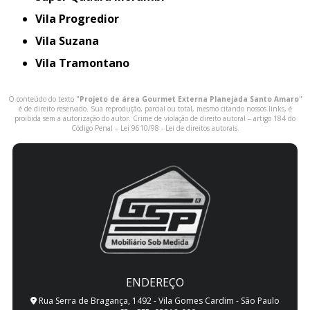
Vila Progredior
Vila Suzana
Vila Tramontano
O conteúdo do texto "
Projeto de área Gourmet Externa Planejada Santo Amaro
"
é de direito reservado. Sua reprodução, parcial ou total, mesmo citando nossos links, é
proibida sem a autorização do autor. Crime de violação de direito autoral – artigo 184 do
Código Penal –
Lei 9610/98 - Lei de direitos autorais
.
ENDEREÇO
Rua Serra de Bragança, 1492 - Vila Gomes Cardim - São Paulo