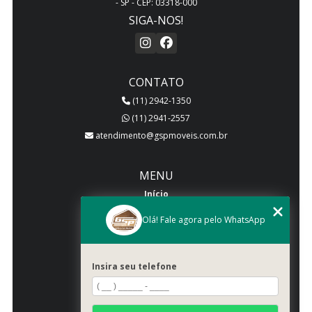
- SP - CEP: 03318-000
SIGA-NOS!
CONTATO
(11) 2942-1350
(11) 2941-2557
atendimento@gspmoveis.com.br
MENU
Início
Quem somos
Olá! Fale agora pelo WhatsApp
Produtos
Blog
Insira seu telefone
Galeria
Categorias
Contato