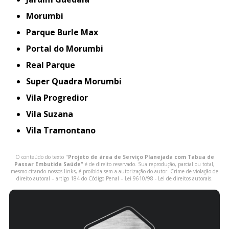
Morumbi
Parque Burle Max
Portal do Morumbi
Real Parque
Super Quadra Morumbi
Vila Progredior
Vila Suzana
Vila Tramontano
O conteúdo do texto "
Projeto de área de Serviço Planejada com Tabua de
Passar Embutida Saúde
" é de direito reservado. Sua reprodução, parcial ou total,
mesmo citando nossos links, é proibida sem a autorização do autor. Crime de violação de
direito autoral – artigo 184 do Código Penal –
Lei 9610/98 - Lei de direitos autorais
.