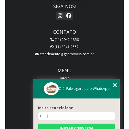
SIGA-NOS!
CONTATO
(11) 2942-1350
(11) 2941-2557
atendimento@gspmoveis.com.br
MENU
Início
Quem somos
Olá! Fale agora pelo WhatsApp
Produtos
Blog
Insira seu telefone
Galeria
Categorias
Contato
INICIAR CONVERSA