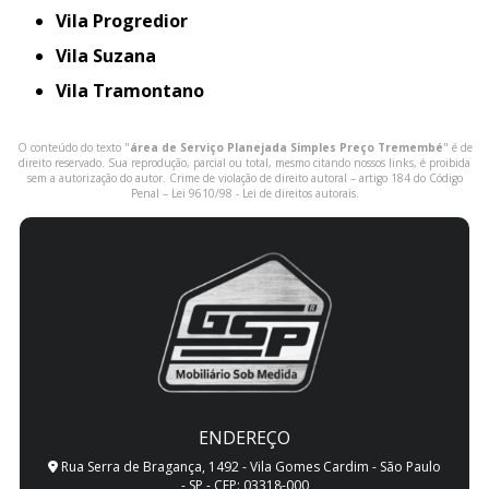
Vila Progredior
Vila Suzana
Vila Tramontano
O conteúdo do texto "
área de Serviço Planejada Simples Preço Tremembé
" é de
direito reservado. Sua reprodução, parcial ou total, mesmo citando nossos links, é proibida
sem a autorização do autor. Crime de violação de direito autoral – artigo 184 do Código
Penal –
Lei 9610/98 - Lei de direitos autorais
.
ENDEREÇO
Rua Serra de Bragança, 1492 - Vila Gomes Cardim - São Paulo
- SP - CEP: 03318-000