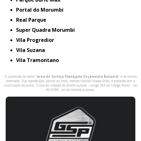
Portal do Morumbi
Real Parque
Super Quadra Morumbi
Vila Progredior
Vila Suzana
Vila Tramontano
O conteúdo do texto "
área de Serviço Planejada Orçamento Butantã
" é de direito
reservado. Sua reprodução, parcial ou total, mesmo citando nossos links, é proibida sem a
autorização do autor. Crime de violação de direito autoral – artigo 184 do Código Penal –
Lei
9610/98 - Lei de direitos autorais
.