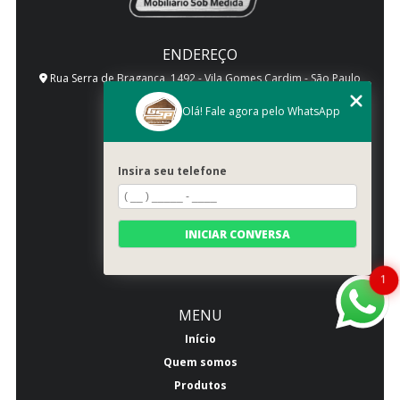
ENDEREÇO
Rua Serra de Bragança, 1492 - Vila Gomes Cardim - São Paulo
- SP - CEP: 03318-000
Olá! Fale agora pelo WhatsApp
SIGA-NOS!
Insira seu telefone
CONTATO
(11) 2942-1350
INICIAR CONVERSA
(11) 2941-2557
atendimento@gspmoveis.com.br
1
MENU
Início
Quem somos
Produtos