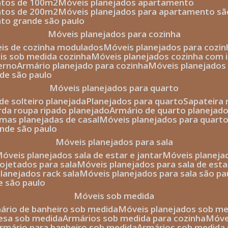
entos de 100m2
móveis planejados apartamento
entos de 200m2
móveis planejados para apartamento sã
nto grande são paulo
móveis planejados para cozinha
eis de cozinha modulados
móveis planejados para cozi
eis sob medida cozinha
móveis planejados cozinha com i
erno
armário planejado para cozinha
móveis planejados
nde são paulo
móveis planejados para quarto
de solteiro planejada
planejados para quarto
sapateira
arda roupa ripado planejado
armário de quarto planejado
amas planejadas de casal
móveis planejados para quart
ande são paulo
móveis planejados para sala
móveis planejados sala de estar e jantar
móveis planej
rojetados para sala
móveis planejados para sala de esta
planejados rack sala
móveis planejados para sala são pa
e são paulo
móveis sob medida
mário de banheiro sob medida
móveis planejados sob m
mesa sob medida
armários sob medida para cozinha
móv
armário para banheiro sob medida
armários sob medida