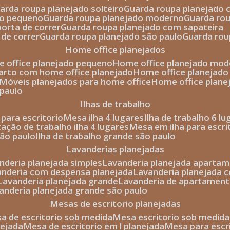
uarda roupa planejado solteiro
guarda roupa planejado 
to pequeno
guarda roupa planejado moderno
guarda ro
porta de correr
guarda roupa planejado com sapateira
 de correr
guarda roupa planejado são paulo
guarda ro
home office planejados
e office planejado pequeno
home office planejado mo
uarto com home office planejado
home office planejad
móveis planejados para home office
home office plane
 paulo
ilhas de trabalho
a para escritorio
mesa ilha 4 lugares
ilha de trabalho 6 l
stação de trabalho ilha 4 lugares
mesa em ilha para escri
são paulo
ilha de trabalho grande são paulo
lavanderias planejadas
anderia planejada simples
lavanderia planejada aparta
vanderia com despensa planejada
lavanderia planejada 
lavanderia planejada grande
lavanderia de apartament
vanderia planejada grande são paulo
mesas de escritorio planejadas
esa de escritorio sob medida
mesa escritorio sob medida
nejada
mesa de escritorio em l planejada
mesa para esc