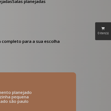
nejadas
Salas planejadas
0
iten(s)
ia completo para a sua escolha
mento planejado
ozinha pequena
ejado são paulo