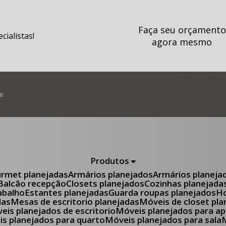
Faça seu orçamento
ialistas!
agora mesmo
m
Produtos
urmet planejadas
Armários planejados
Armários planeja
Balcão recepção
Closets planejados
Cozinhas planejada
abalho
Estantes planejadas
Guarda roupas planejados
das
Mesas de escritorio planejadas
Móveis de closet pl
óveis planejados de escritorio
Móveis planejados para 
eis planejados para quarto
Móveis planejados para sala