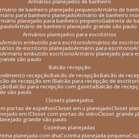
armários planejados de banheiro
armário de banheiro planejado pequeno
armário de ban
rmário para banheiro planejado
armário de banheiro mo
armário planejado para banheiro pequeno
gabinete de b
 paulo
armário de banheiro planejado grande são paulo
armários planejados para escritórios
s
armário embutido para escritorio
armários de escrito
mários de escritorio planejado
armário para escritorio
o
armário embutido escritorio
armário planejado para e
 grande são paulo
balcão recepção
tendimento recepção
balcão de recepção
balcão de rec
alcão de recepção em l
balcão para recepção de escritor
pção
balcão para recepção com gaveta
balcão de recep
nde são paulo
closets planejados
com portas de espelhos
closet em u planejado
closet pl
lanejado em l
closet com portas de vidro
closet grande 
 planejado grande são paulo
cozinhas planejadas
ozinha planejada com ilha
cozinha planejada pequena
co