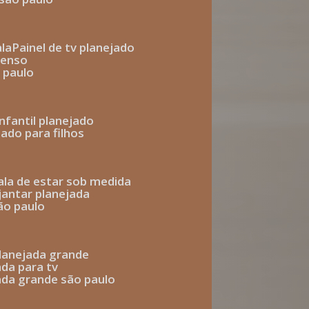
ala
painel de tv planejado
penso
o paulo
infantil planejado
jado para filhos
sala de estar sob medida
 jantar planejada
são paulo
 planejada grande
ada para tv
jada grande são paulo