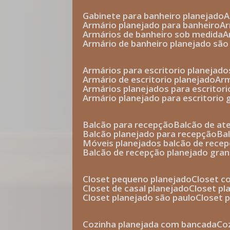
gabinete para banheiro planejado
armário planejado para banheiro
a
armários de banheiro sob medida
armário de banheiro planejado são
armários para escritorio planejado
armário de escritorio planejado
ar
armários planejados para escritori
armário planejado para escritorio
balcão para recepção
balcão de a
balcão planejado para recepção
b
móveis planejados balcão de rece
balcão de recepção planejado gra
closet pequeno planejado
closet 
closet de casal planejado
closet p
closet planejado são paulo
closet
cozinha planejada com bancada
c