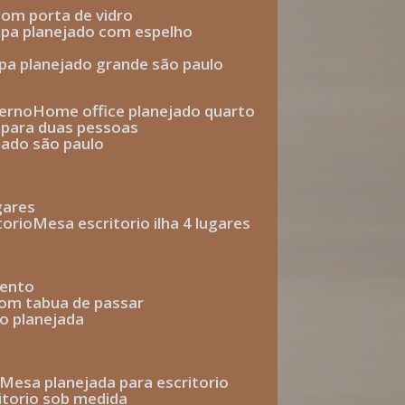
com porta de vidro
upa planejado com espelho
upa planejado grande são paulo
derno
home office planejado quarto
o para duas pessoas
jado são paulo
ugares
torio
mesa escritorio ilha 4 lugares
mento
com tabua de passar
o planejada
mesa planejada para escritorio
ritorio sob medida