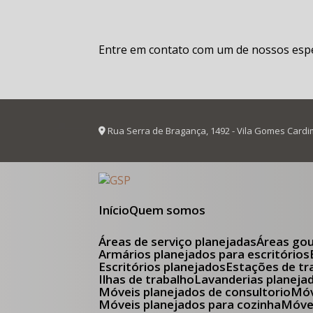
Entre em contato com um de nossos espec
Rua Serra de Bragança, 1492 - Vila Gomes Cardi
Início
Quem somos
Áreas de serviço planejadas
Áreas go
Armários planejados para escritórios
Escritórios planejados
Estações de tr
Ilhas de trabalho
Lavanderias planeja
Móveis planejados de consultorio
M
Móveis planejados para cozinha
Móv