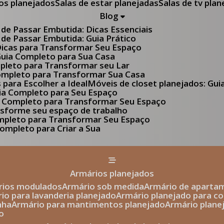
tos planejados
Salas de estar planejadas
Salas de tv pla
Blog
 de Passar Embutida: Dicas Essenciais
 de Passar Embutida: Guia Prático
 Dicas para Transformar Seu Espaço
 Guia Completo para Sua Casa
pleto para Transformar seu Lar
Completo para Transformar Sua Casa
s para Escolher a Ideal
Móveis de closet planejados: Gu
Guia Completo para Seu Espaço
uia Completo para Transformar Seu Espaço
ansforme seu espaço de trabalho
ompleto para Transformar Seu Espaço
ompleto para Criar a Sua
armários planejados
ários modulados
armário sob medida
armário de aparta
rio para lavanderia planejado
armário planejado para c
nha
armário para mantimentos planejado
armário plan
o