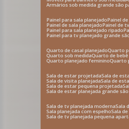
armários sob medida grande são p
painel para sala planejado
painel d
painel de sala planejado
painel de 
painel para sala planejado ripado
p
painel para tv planejado grande sã
quarto de casal planejado
quarto 
quarto sob medida
quarto de bebê
quarto planejado feminino
quarto
sala de estar projetada
sala de es
sala de visita planejada
sala de es
sala de estar pequena projetada
s
sala de estar planejada grande são
sala de tv planejada moderna
sala
sala planejada com espelho
sala d
sala de tv planejada pequena apa