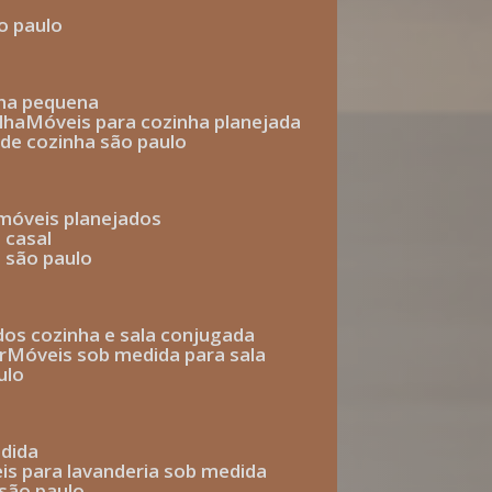
o paulo
nha pequena
lha
móveis para cozinha planejada
 de cozinha são paulo
 móveis planejados
 casal
o são paulo
ados cozinha e sala conjugada
r
móveis sob medida para sala
ulo
edida
eis para lavanderia sob medida
 são paulo