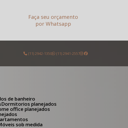
Faça seu orçamento
por Whatsapp
(11) 2942-1350
(11) 2941-2557
dos de banheiro
s
Dormitorios planejados
Home office planejados
anejados
apartamentos
Móveis sob medida