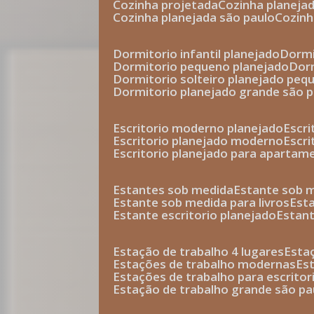
cozinha projetada
cozinha planeja
cozinha planejada são paulo
cozin
dormitorio infantil planejado
dorm
dormitorio pequeno planejado
do
dormitorio solteiro planejado peq
dormitorio planejado grande são 
escritorio moderno planejado
escr
escritorio planejado moderno
escr
escritorio planejado para apartam
estantes sob medida
estante sob 
estante sob medida para livros
est
estante escritorio planejado
estan
estação de trabalho 4 lugares
esta
estações de trabalho modernas
es
estações de trabalho para escritor
estação de trabalho grande são pa