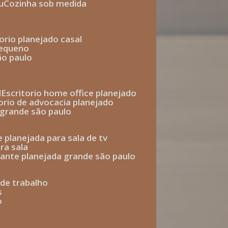
u
cozinha sob medida
torio planejado casal
pequeno
ão paulo
l
escritorio home office planejado
torio de advocacia planejado
o grande são paulo
e planejada para sala de tv
ra sala
tante planejada grande são paulo
a de trabalho
s
o