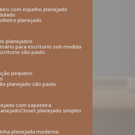
heiro com espelho planejado
dulado
anheiro planejado
rio planejados
armário para escritorio sob medida
scritorio são paulo
epção pequeno
io
ção planejado são paulo
anejado com sapateira
planejado
closet planejado simples
zinha planejada moderna