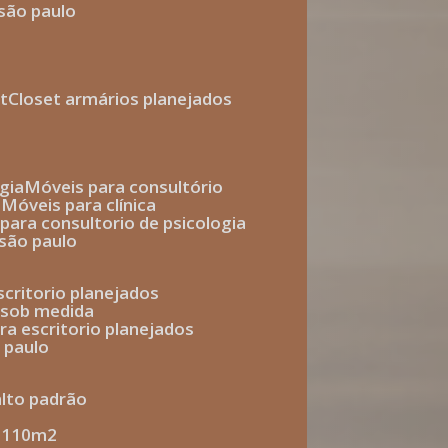
 são paulo
t
closet armários planejados
gia
móveis para consultório
o
móveis para clínica
s para consultorio de psicologia
 são paulo
escritorio planejados
o sob medida
ara escritorio planejados
o paulo
alto padrão
e 110m2