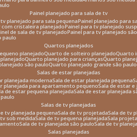
aulo
painel planejado para sala de tv
e tv planejado para sala pequena
painel planejado para s
tv com cristaleira planejado
painel para tv planejado sus
ainel de sala de tv planejado
painel para tv planejado sã
o paulo
quartos planejados
pequeno planejado
quarto de solteiro planejado
quarto 
 planejado
quarto planejado para crianças
quarto plane
 planejado são paulo
quarto planejado grande são paulo
salas de estar planejadas
tar planejada moderna
sala de estar planejada pequena
tar planejada para apartamento pequeno
sala de estar e
ala de estar pequena planejada
sala de estar planejada 
 paulo
salas de tv planejadas
 de tv planejada pequena
sala de tv projetada
sala de tv
e tv sob medida
sala de tv pequena planejada
sala projet
rtamento
sala de tv planejada são paulo
sala de tv plane
salas planejadas