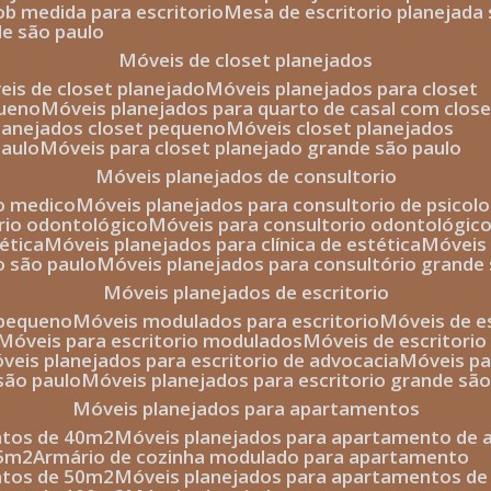
sob medida para escritorio
mesa de escritorio planejada
de são paulo
móveis de closet planejados
veis de closet planejado
móveis planejados para closet
queno
móveis planejados para quarto de casal com close
planejados closet pequeno
móveis closet planejados
paulo
móveis para closet planejado grande são paulo
móveis planejados de consultorio
io medico
móveis planejados para consultorio de psicolo
orio odontológico
móveis para consultorio odontológic
tética
móveis planejados para clínica de estética
móvei
o são paulo
móveis planejados para consultório grande
móveis planejados de escritorio
o pequeno
móveis modulados para escritorio
móveis de 
móveis para escritorio modulados
móveis de escritori
móveis planejados para escritorio de advocacia
móveis p
 são paulo
móveis planejados para escritorio grande sã
móveis planejados para apartamentos
ntos de 40m2
móveis planejados para apartamento de 
35m2
armário de cozinha modulado para apartamento
ntos de 50m2
móveis planejados para apartamentos d