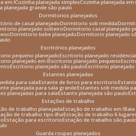
da em l
cozinha planejada simples
cozinha planejada em 
ha planejada grande são paulo
dormitorios planejados
itório de casal planejado
dormitorio sob medida
dormi
rmitorio planejado solteiro
dormitorio casal planejado 
ueno
dormitorio bebe planejado
dormitorio planejado s
paulo
escritórios planejados
itorio pequeno planejado
escritorio planejado residencia
itorio planejado em l
escritorio planejado pequeno
escri
ento
escritorio planejado são paulo
escritorio planejad
estantes planejadas
medida para sala
estante de livros para escritorio
estant
ante planejada para sala grande
estantes sob medida pa
tes planejadas para sala
estante planejada são paulo
es
estações de trabalho
ção de trabalho planejada
estação de trabalho em l
bai
tação de trabalho tipo ilha
estação de trabalho 6 lugare
io
estação para escritorio
estação de trabalho são paul
ulo
guarda roupas planejados