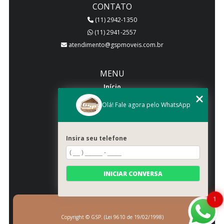
CONTATO
(11) 2942-1350
(11) 2941-2557
atendimento@gspmoveis.com.br
MENU
Início
Quem somos
Olá! Fale agora pelo WhatsApp
Produtos
Blog
Insira seu telefone
Galeria
Categorias
Contato
INICIAR CONVERSA
Mapa do site
1
Copyright © GSP. (Lei 9610 de 19/02/1998)