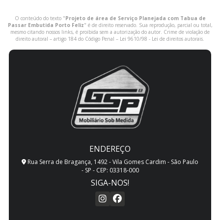
O conteúdo do texto "
Projeto de área de Serviço Planejada com Tabua de
Passar Embutida Porto Feliz
" é de direito reservado. Sua reprodução, parcial ou total,
mesmo citando nossos links, é proibida sem a autorização do autor. Crime de violação de
direito autoral – artigo 184 do Código Penal –
Lei 9610/98 - Lei de direitos autorais
.
ENDEREÇO
Rua Serra de Bragança, 1492 - Vila Gomes Cardim - São Paulo
- SP - CEP: 03318-000
SIGA-NOS!