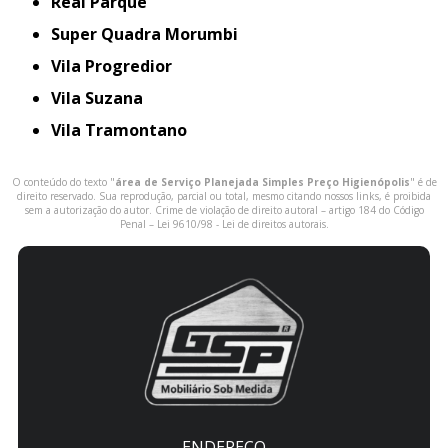
Real Parque
Super Quadra Morumbi
Vila Progredior
Vila Suzana
Vila Tramontano
O conteúdo do texto "
área de Serviço Planejada Simples Preço Higienópolis
" é de
direito reservado. Sua reprodução, parcial ou total, mesmo citando nossos links, é proibida
sem a autorização do autor. Crime de violação de direito autoral – artigo 184 do Código
Penal –
Lei 9610/98 - Lei de direitos autorais
.
ENDEREÇO