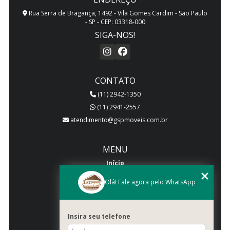
Rua Serra de Bragança, 1492 - Vila Gomes Cardim - São Paulo
- SP - CEP: 03318-000
SIGA-NOS!
CONTATO
(11) 2942-1350
(11) 2941-2557
atendimento@gspmoveis.com.br
MENU
Início
Quem somos
Olá! Fale agora pelo WhatsApp
Produtos
Blog
Insira seu telefone
Galeria
Categorias