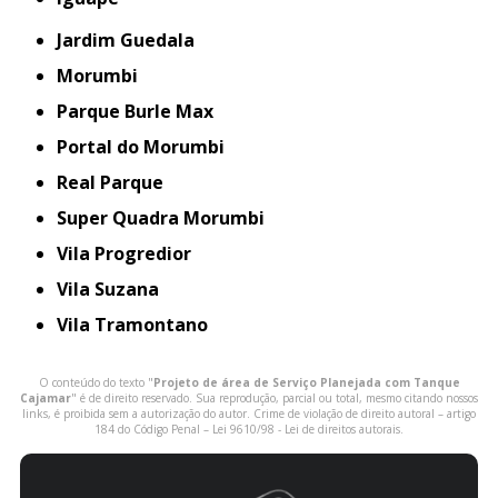
Jardim Guedala
Morumbi
Parque Burle Max
Portal do Morumbi
Real Parque
Super Quadra Morumbi
Vila Progredior
Vila Suzana
Vila Tramontano
O conteúdo do texto "
Projeto de área de Serviço Planejada com Tanque
Cajamar
" é de direito reservado. Sua reprodução, parcial ou total, mesmo citando nossos
links, é proibida sem a autorização do autor. Crime de violação de direito autoral – artigo
184 do Código Penal –
Lei 9610/98 - Lei de direitos autorais
.