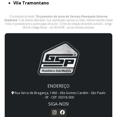
Vila Tramontano
O conteúdo do texto "
Orçamento de área de Serviço Planejada Externa
Diadema
" é de direito reservado. Sua reprodução, parcial ou total, mesmo citando nossos
links, é proibida sem a autorização do autor. Crime de violação de direito autoral – artigo
184 do Código Penal –
Lei 9610/98 - Lei de direitos autorais
.
ENDEREÇO
Rua Serra de Bragança, 1492 - Vila Gomes Cardim - São Paulo
- SP - CEP: 03318-000
SIGA-NOS!