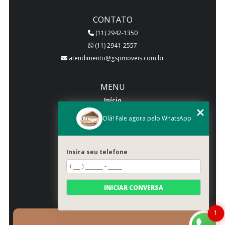
CONTATO
(11) 2942-1350
(11) 2941-2557
atendimento@gspmoveis.com.br
MENU
Início
Quem somos
Olá! Fale agora pelo WhatsApp
Produtos
Blog
Insira seu telefone
Galeria
Categorias
Contato
INICIAR CONVERSA
Mapa do site
1