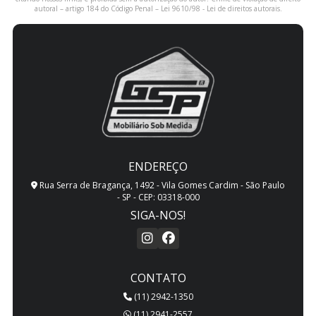
autoral – artigo 184 do Código Penal –
Lei 9610/98 - Lei de direitos autorais
.
ENDEREÇO
Rua Serra de Bragança, 1492 - Vila Gomes Cardim - São Paulo
- SP - CEP: 03318-000
SIGA-NOS!
CONTATO
(11) 2942-1350
(11) 2941-2557