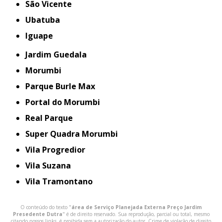
São Vicente
Ubatuba
iguape
Jardim Guedala
Morumbi
Parque Burle Max
Portal do Morumbi
Real Parque
Super Quadra Morumbi
Vila Progredior
Vila Suzana
Vila Tramontano
O conteúdo do texto "
área de Serviço Planejada Externa Preço Jardim
Presedente Dutra
" é de direito reservado. Sua reprodução, parcial ou total, mesmo
citando nossos links, é proibida sem a autorização do autor. Crime de violação de direito