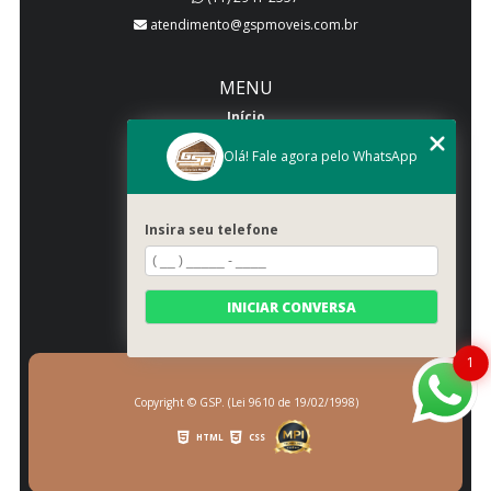
atendimento@gspmoveis.com.br
MENU
Início
Quem somos
Olá! Fale agora pelo WhatsApp
Produtos
Blog
Insira seu telefone
Galeria
Categorias
Contato
INICIAR CONVERSA
Mapa do site
1
Copyright © GSP. (Lei 9610 de 19/02/1998)
HTML
CSS