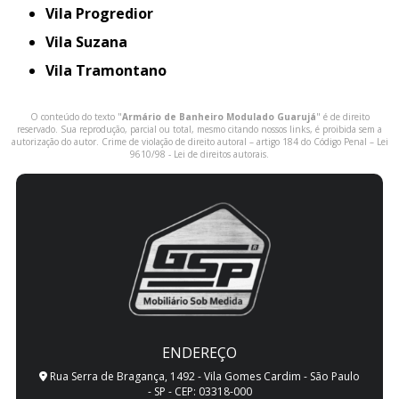
Vila Progredior
Vila Suzana
Vila Tramontano
O conteúdo do texto "
Armário de Banheiro Modulado Guarujá
" é de direito
reservado. Sua reprodução, parcial ou total, mesmo citando nossos links, é proibida sem a
autorização do autor. Crime de violação de direito autoral – artigo 184 do Código Penal –
Lei
9610/98 - Lei de direitos autorais
.
ENDEREÇO
Rua Serra de Bragança, 1492 - Vila Gomes Cardim - São Paulo
- SP - CEP: 03318-000