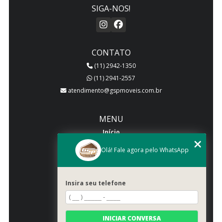
SIGA-NOS!
CONTATO
(11) 2942-1350
(11) 2941-2557
atendimento@gspmoveis.com.br
MENU
Início
Quem somos
Olá! Fale agora pelo WhatsApp
Produtos
Blog
Insira seu telefone
Galeria
Categorias
Contato
INICIAR CONVERSA