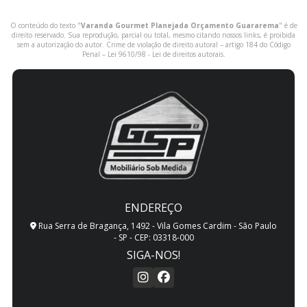
O conteúdo do texto "
Varanda Gourmet Planejada Orçamento Guararema
" é de
direito reservado. Sua reprodução, parcial ou total, mesmo citando nossos links, é proibida
sem a autorização do autor. Crime de violação de direito autoral – artigo 184 do Código
Penal –
Lei 9610/98 - Lei de direitos autorais
.
ENDEREÇO
Rua Serra de Bragança, 1492 - Vila Gomes Cardim - São Paulo
- SP - CEP: 03318-000
SIGA-NOS!