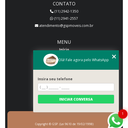
CONTATO
(11) 2942-1350
(11) 2941-2557
atendimento@gspmoveis.com.br
MENU
Início
Quem somos
Olá! Fale agora pelo WhatsApp
Produtos
Blog
Insira seu telefone
Galeria
Categorias
Contato
INICIAR CONVERSA
Mapa do site
1
Copyright © GSP. (Lei 9610 de 19/02/1998)