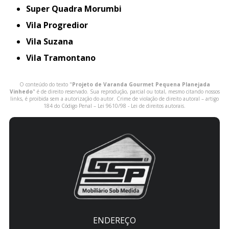
Super Quadra Morumbi
Vila Progredior
Vila Suzana
Vila Tramontano
O conteúdo do texto "
Projeto de Varanda Gourmet Pequena Planejada
Vinhedo
" é de direito reservado. Sua reprodução, parcial ou total, mesmo citando nossos
links, é proibida sem a autorização do autor. Crime de violação de direito autoral – artigo
184 do Código Penal –
Lei 9610/98 - Lei de direitos autorais
.
ENDEREÇO