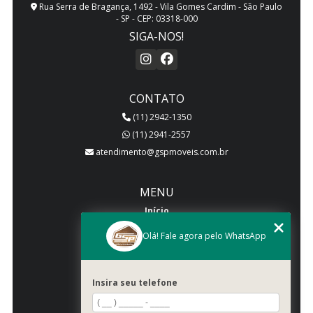
Rua Serra de Bragança, 1492 - Vila Gomes Cardim - São Paulo
- SP - CEP: 03318-000
SIGA-NOS!
CONTATO
(11) 2942-1350
(11) 2941-2557
atendimento@gspmoveis.com.br
MENU
Início
Quem somos
Olá! Fale agora pelo WhatsApp
Produtos
Blog
Insira seu telefone
Galeria
Categorias