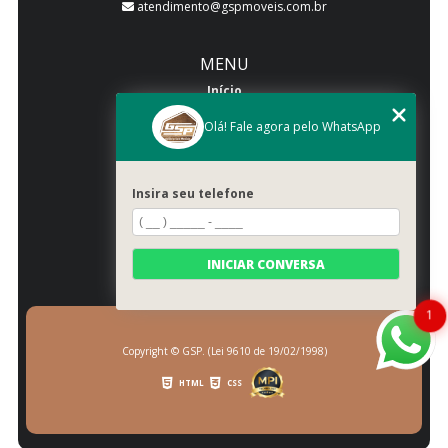
atendimento@gspmoveis.com.br
MENU
Início
Quem somos
Olá! Fale agora pelo WhatsApp
Produtos
Blog
Insira seu telefone
Galeria
Categorias
Contato
INICIAR CONVERSA
Mapa do site
1
Copyright © GSP. (Lei 9610 de 19/02/1998)
HTML
CSS