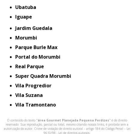
Ubatuba
iguape
Jardim Guedala
Morumbi
Parque Burle Max
Portal do Morumbi
Real Parque
Super Quadra Morumbi
Vila Progredior
Vila Suzana
Vila Tramontano
O conteúdo do texto "
área Gourmet Planejada Pequena Perdizes
" é de direito
reservado. Sua reprodução, parcial ou total, mesmo citando nossos links, é proibida sem a
autorização do autor. Crime de violação de direito autoral – artigo 184 do Código Penal –
Lei
9610/98 - Lei de direitos autorais
.