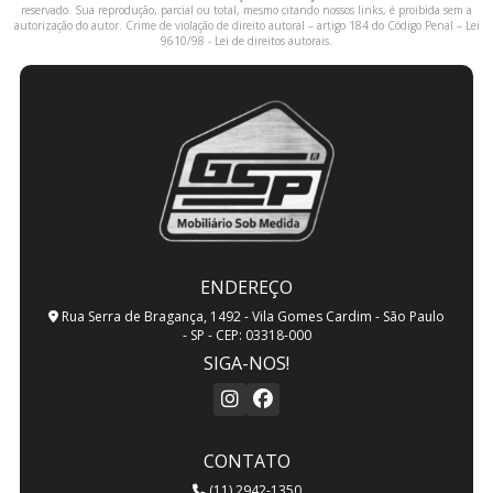
reservado. Sua reprodução, parcial ou total, mesmo citando nossos links, é proibida sem a
autorização do autor. Crime de violação de direito autoral – artigo 184 do Código Penal –
Lei
9610/98 - Lei de direitos autorais
.
ENDEREÇO
Rua Serra de Bragança, 1492 - Vila Gomes Cardim - São Paulo
- SP - CEP: 03318-000
SIGA-NOS!
CONTATO
(11) 2942-1350