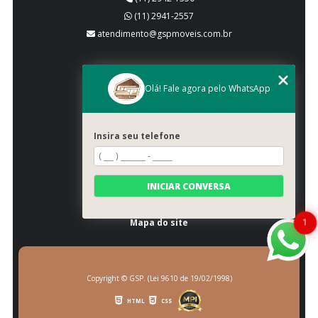
(11) 2941-2557
atendimento@gspmoveis.com.br
MENU
Olá! Fale agora pelo WhatsApp
Início
Quem somos
Produtos
Insira seu telefone
Blog
Galeria
Categorias
INICIAR CONVERSA
Contato
1
Mapa do site
Copyright © GSP. (Lei 9610 de 19/02/1998)
HTML
CSS