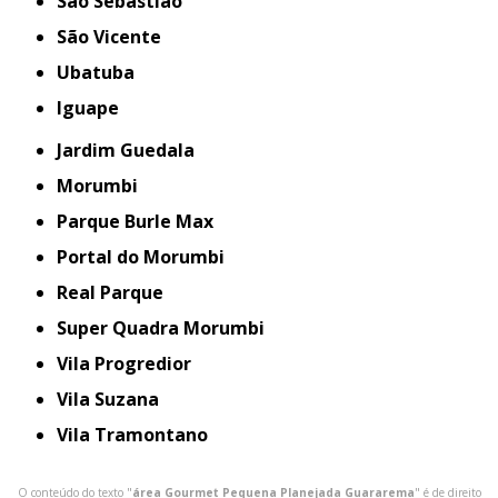
São Sebastião
São Vicente
Ubatuba
iguape
Jardim Guedala
Morumbi
Parque Burle Max
Portal do Morumbi
Real Parque
Super Quadra Morumbi
Vila Progredior
Vila Suzana
Vila Tramontano
O conteúdo do texto "
área Gourmet Pequena Planejada Guararema
" é de direito