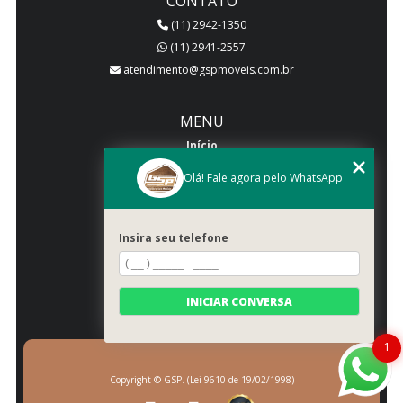
CONTATO
(11) 2942-1350
(11) 2941-2557
atendimento@gspmoveis.com.br
MENU
Início
Quem somos
Olá! Fale agora pelo WhatsApp
Produtos
Blog
Insira seu telefone
Galeria
Categorias
Contato
INICIAR CONVERSA
Mapa do site
1
Copyright © GSP. (Lei 9610 de 19/02/1998)