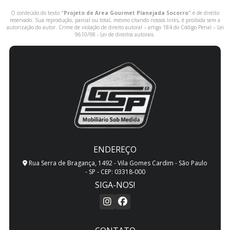
O conteúdo do texto "
Projeto de Area Gourmet Planejada Socorro
" é de direito
reservado. Sua reprodução, parcial ou total, mesmo citando nossos links, é proibida sem a
autorização do autor. Crime de violação de direito autoral – artigo 184 do Código Penal –
Lei
9610/98 - Lei de direitos autorais
.
ENDEREÇO
Rua Serra de Bragança, 1492 - Vila Gomes Cardim - São Paulo
- SP - CEP: 03318-000
SIGA-NOS!