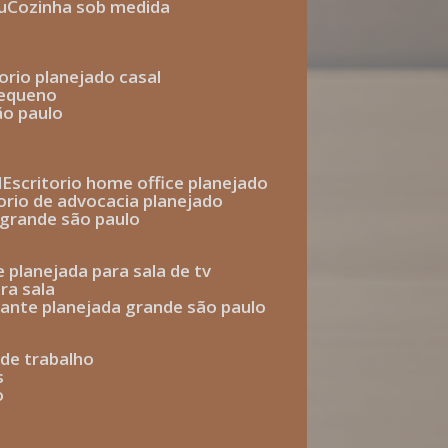
u
cozinha sob medida
torio planejado casal
pequeno
ão paulo
l
escritorio home office planejado
torio de advocacia planejado
o grande são paulo
e planejada para sala de tv
ra sala
tante planejada grande são paulo
a de trabalho
s
o