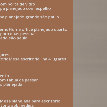
com porta de vidro
upa planejado com espelho
upa planejado grande são paulo
derno
home office planejado quarto
o para duas pessoas
jado são paulo
ugares
torio
mesa escritorio ilha 4 lugares
mento
com tabua de passar
o planejada
mesa planejada para escritorio
ritorio sob medida