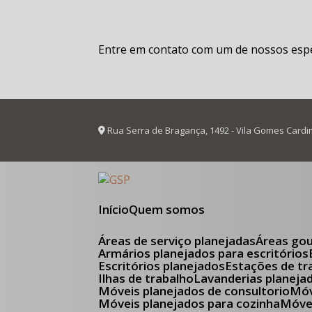
Entre em contato com um de nossos espec
Rua Serra de Bragança, 1492 - Vila Gomes Cardi
Início
Quem somos
Áreas de serviço planejadas
Áreas go
Armários planejados para escritórios
Escritórios planejados
Estações de tr
Ilhas de trabalho
Lavanderias planeja
Móveis planejados de consultorio
M
Móveis planejados para cozinha
Móv