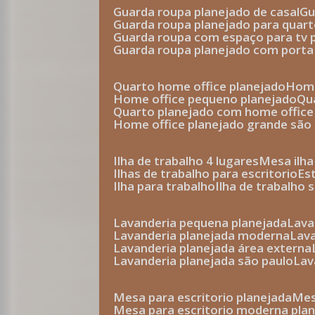
guarda roupa planejado de casal
g
guarda roupa planejado para quar
guarda roupa com espaço para tv 
guarda roupa planejado com porta
quarto home office planejado
hom
home office pequeno planejado
q
quarto planejado com home office
home office planejado grande são
ilha de trabalho 4 lugares
mesa ilh
ilhas de trabalho para escritorio
e
ilha para trabalho
ilha de trabalho 
lavanderia pequena planejada
lav
lavanderia planejada moderna
la
lavanderia planejada área externa
lavanderia planejada são paulo
la
mesa para escritorio planejada
m
mesa para escritorio moderna pla