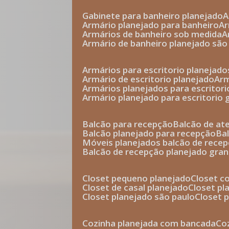
gabinete para banheiro planejado
armário planejado para banheiro
a
armários de banheiro sob medida
armário de banheiro planejado são
armários para escritorio planejado
armário de escritorio planejado
ar
armários planejados para escritori
armário planejado para escritorio
balcão para recepção
balcão de a
balcão planejado para recepção
b
móveis planejados balcão de rece
balcão de recepção planejado gra
closet pequeno planejado
closet 
closet de casal planejado
closet p
closet planejado são paulo
closet
cozinha planejada com bancada
c