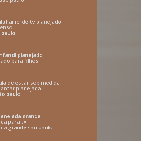
ala
painel de tv planejado
penso
o paulo
infantil planejado
jado para filhos
sala de estar sob medida
 jantar planejada
são paulo
 planejada grande
ada para tv
jada grande são paulo