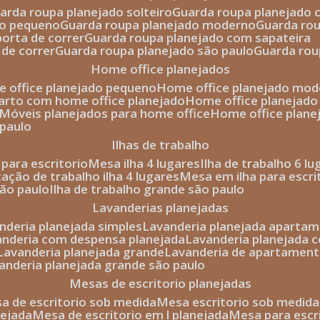
uarda roupa planejado solteiro
guarda roupa planejado 
to pequeno
guarda roupa planejado moderno
guarda ro
porta de correr
guarda roupa planejado com sapateira
 de correr
guarda roupa planejado são paulo
guarda ro
home office planejados
e office planejado pequeno
home office planejado mo
uarto com home office planejado
home office planejad
móveis planejados para home office
home office plane
 paulo
ilhas de trabalho
a para escritorio
mesa ilha 4 lugares
ilha de trabalho 6 l
stação de trabalho ilha 4 lugares
mesa em ilha para escri
são paulo
ilha de trabalho grande são paulo
lavanderias planejadas
anderia planejada simples
lavanderia planejada aparta
vanderia com despensa planejada
lavanderia planejada 
lavanderia planejada grande
lavanderia de apartament
vanderia planejada grande são paulo
mesas de escritorio planejadas
esa de escritorio sob medida
mesa escritorio sob medida
nejada
mesa de escritorio em l planejada
mesa para esc