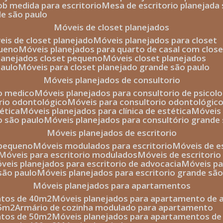
sob medida para escritorio
mesa de escritorio planejada
de são paulo
móveis de closet planejados
veis de closet planejado
móveis planejados para closet
queno
móveis planejados para quarto de casal com close
planejados closet pequeno
móveis closet planejados
paulo
móveis para closet planejado grande são paulo
móveis planejados de consultorio
io medico
móveis planejados para consultorio de psicolo
orio odontológico
móveis para consultorio odontológic
tética
móveis planejados para clínica de estética
móvei
o são paulo
móveis planejados para consultório grande
móveis planejados de escritorio
o pequeno
móveis modulados para escritorio
móveis de 
móveis para escritorio modulados
móveis de escritori
móveis planejados para escritorio de advocacia
móveis p
 são paulo
móveis planejados para escritorio grande sã
móveis planejados para apartamentos
ntos de 40m2
móveis planejados para apartamento de 
35m2
armário de cozinha modulado para apartamento
ntos de 50m2
móveis planejados para apartamentos d