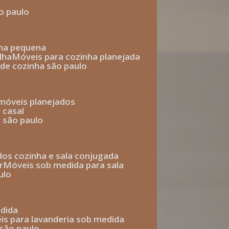
o paulo
nha pequena
lha
móveis para cozinha planejada
 de cozinha são paulo
 móveis planejados
 casal
o são paulo
ados cozinha e sala conjugada
r
móveis sob medida para sala
ulo
edida
eis para lavanderia sob medida
 são paulo