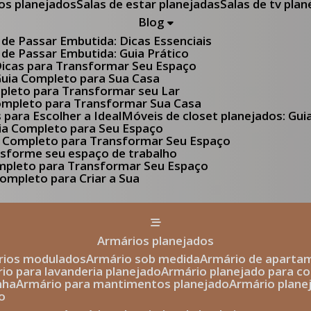
tos planejados
Salas de estar planejadas
Salas de tv pla
Blog
 de Passar Embutida: Dicas Essenciais
 de Passar Embutida: Guia Prático
 Dicas para Transformar Seu Espaço
 Guia Completo para Sua Casa
pleto para Transformar seu Lar
Completo para Transformar Sua Casa
s para Escolher a Ideal
Móveis de closet planejados: Gu
Guia Completo para Seu Espaço
uia Completo para Transformar Seu Espaço
ansforme seu espaço de trabalho
ompleto para Transformar Seu Espaço
ompleto para Criar a Sua
armários planejados
ários modulados
armário sob medida
armário de aparta
rio para lavanderia planejado
armário planejado para c
nha
armário para mantimentos planejado
armário plan
o