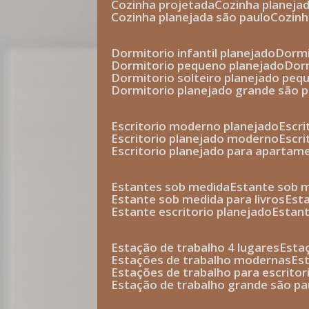
cozinha projetada
cozinha planeja
cozinha planejada são paulo
cozin
dormitorio infantil planejado
dorm
dormitorio pequeno planejado
do
dormitorio solteiro planejado peq
dormitorio planejado grande são 
escritorio moderno planejado
escr
escritorio planejado moderno
escr
escritorio planejado para apartam
estantes sob medida
estante sob 
estante sob medida para livros
est
estante escritorio planejado
estan
estação de trabalho 4 lugares
esta
estações de trabalho modernas
es
estações de trabalho para escritor
estação de trabalho grande são pa