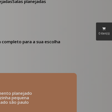
nejadas
Salas planejadas
0
iten(s)
ia completo para a sua escolha
mento planejado
ozinha pequena
ejado são paulo