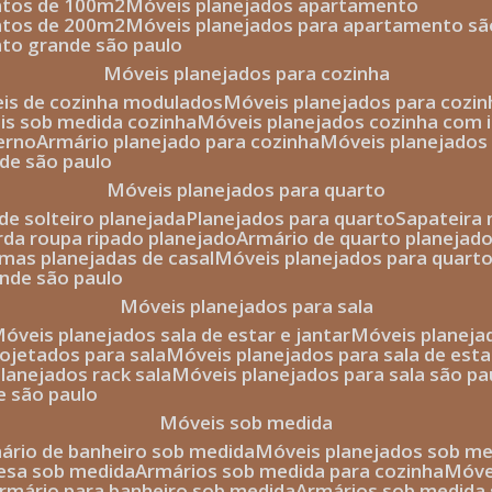
entos de 100m2
móveis planejados apartamento
entos de 200m2
móveis planejados para apartamento sã
nto grande são paulo
móveis planejados para cozinha
eis de cozinha modulados
móveis planejados para cozi
eis sob medida cozinha
móveis planejados cozinha com i
erno
armário planejado para cozinha
móveis planejados
nde são paulo
móveis planejados para quarto
de solteiro planejada
planejados para quarto
sapateira
arda roupa ripado planejado
armário de quarto planejado
amas planejadas de casal
móveis planejados para quart
ande são paulo
móveis planejados para sala
móveis planejados sala de estar e jantar
móveis planej
rojetados para sala
móveis planejados para sala de esta
planejados rack sala
móveis planejados para sala são pa
e são paulo
móveis sob medida
mário de banheiro sob medida
móveis planejados sob m
mesa sob medida
armários sob medida para cozinha
móv
armário para banheiro sob medida
armários sob medida