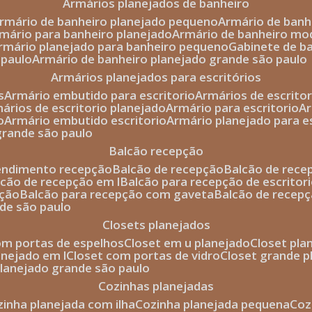
armários planejados de banheiro
armário de banheiro planejado pequeno
armário de ban
rmário para banheiro planejado
armário de banheiro mo
armário planejado para banheiro pequeno
gabinete de b
 paulo
armário de banheiro planejado grande são paulo
armários planejados para escritórios
s
armário embutido para escritorio
armários de escrito
mários de escritorio planejado
armário para escritorio
o
armário embutido escritorio
armário planejado para e
 grande são paulo
balcão recepção
tendimento recepção
balcão de recepção
balcão de rec
alcão de recepção em l
balcão para recepção de escritor
pção
balcão para recepção com gaveta
balcão de recep
nde são paulo
closets planejados
com portas de espelhos
closet em u planejado
closet pl
lanejado em l
closet com portas de vidro
closet grande 
 planejado grande são paulo
cozinhas planejadas
ozinha planejada com ilha
cozinha planejada pequena
co