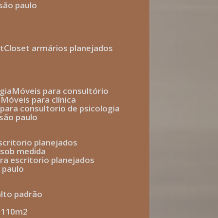
 são paulo
t
closet armários planejados
gia
móveis para consultório
o
móveis para clínica
s para consultorio de psicologia
 são paulo
escritorio planejados
o sob medida
ara escritorio planejados
o paulo
alto padrão
e 110m2