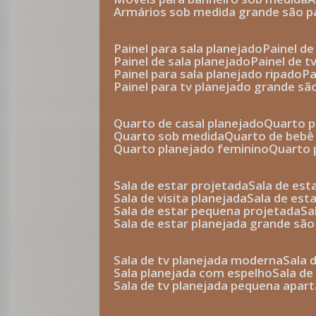
armários sob medida grande são p
painel para sala planejado
painel d
painel de sala planejado
painel de 
painel para sala planejado ripado
p
painel para tv planejado grande sã
quarto de casal planejado
quarto 
quarto sob medida
quarto de bebê
quarto planejado feminino
quarto
sala de estar projetada
sala de es
sala de visita planejada
sala de es
sala de estar pequena projetada
s
sala de estar planejada grande são
sala de tv planejada moderna
sala
sala planejada com espelho
sala d
sala de tv planejada pequena apa