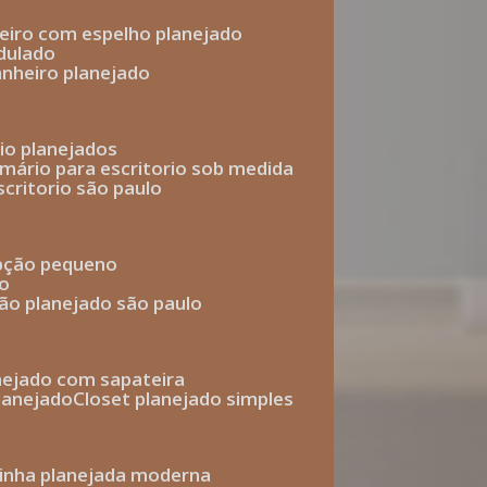
heiro com espelho planejado
dulado
anheiro planejado
rio planejados
armário para escritorio sob medida
scritorio são paulo
epção pequeno
io
ção planejado são paulo
anejado com sapateira
planejado
closet planejado simples
zinha planejada moderna