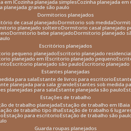
da em l
cozinha planejada simples
cozinha planejada em 
ha planejada grande são paulo
dormitorios planejados
itório de casal planejado
dormitorio sob medida
dormi
rmitorio planejado solteiro
dormitorio casal planejado 
ueno
dormitorio bebe planejado
dormitorio planejado s
paulo
escritórios planejados
itorio pequeno planejado
escritorio planejado residencia
itorio planejado em l
escritorio planejado pequeno
escri
ento
escritorio planejado são paulo
escritorio planejad
estantes planejadas
medida para sala
estante de livros para escritorio
estant
ante planejada para sala grande
estantes sob medida pa
tes planejadas para sala
estante planejada são paulo
es
estações de trabalho
ção de trabalho planejada
estação de trabalho em l
bai
tação de trabalho tipo ilha
estação de trabalho 6 lugare
io
estação para escritorio
estação de trabalho são paul
ulo
guarda roupas planejados