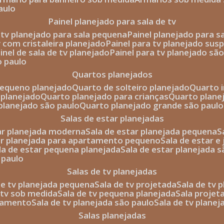
aulo
painel planejado para sala de tv
e tv planejado para sala pequena
painel planejado para s
tv com cristaleira planejado
painel para tv planejado sus
ainel de sala de tv planejado
painel para tv planejado sã
o paulo
quartos planejados
pequeno planejado
quarto de solteiro planejado
quarto 
 planejado
quarto planejado para crianças
quarto plane
 planejado são paulo
quarto planejado grande são paulo
salas de estar planejadas
tar planejada moderna
sala de estar planejada pequena
tar planejada para apartamento pequeno
sala de estar e
ala de estar pequena planejada
sala de estar planejada 
 paulo
salas de tv planejadas
 de tv planejada pequena
sala de tv projetada
sala de tv
e tv sob medida
sala de tv pequena planejada
sala projet
rtamento
sala de tv planejada são paulo
sala de tv plane
salas planejadas