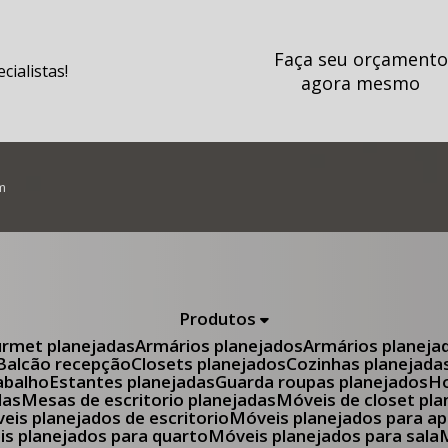
Faça seu orçamento
ialistas!
agora mesmo
m
Produtos
urmet planejadas
Armários planejados
Armários planeja
Balcão recepção
Closets planejados
Cozinhas planejada
abalho
Estantes planejadas
Guarda roupas planejados
das
Mesas de escritorio planejadas
Móveis de closet pl
óveis planejados de escritorio
Móveis planejados para 
eis planejados para quarto
Móveis planejados para sala