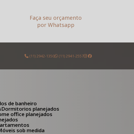
Faça seu orçamento
por Whatsapp
(11) 2942-1350
(11) 2941-2557
dos de banheiro
s
Dormitorios planejados
Home office planejados
anejados
apartamentos
Móveis sob medida