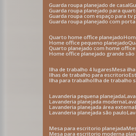
guarda roupa planejado de casal
g
guarda roupa planejado para quar
guarda roupa com espaço para tv 
guarda roupa planejado com porta
quarto home office planejado
hom
home office pequeno planejado
q
quarto planejado com home office
home office planejado grande são
ilha de trabalho 4 lugares
mesa ilh
ilhas de trabalho para escritorio
e
ilha para trabalho
ilha de trabalho 
lavanderia pequena planejada
lav
lavanderia planejada moderna
la
lavanderia planejada área externa
lavanderia planejada são paulo
la
mesa para escritorio planejada
m
mesa para escritorio moderna pla