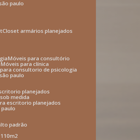
 são paulo
t
closet armários planejados
gia
móveis para consultório
o
móveis para clínica
s para consultorio de psicologia
 são paulo
escritorio planejados
o sob medida
ara escritorio planejados
o paulo
alto padrão
e 110m2