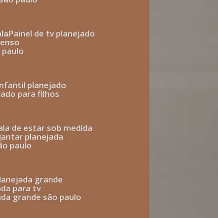
ala
painel de tv planejado
penso
o paulo
infantil planejado
jado para filhos
sala de estar sob medida
 jantar planejada
são paulo
 planejada grande
ada para tv
jada grande são paulo