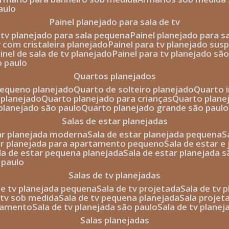
aulo
painel planejado para sala de tv
e tv planejado para sala pequena
painel planejado para s
tv com cristaleira planejado
painel para tv planejado sus
ainel de sala de tv planejado
painel para tv planejado sã
o paulo
quartos planejados
pequeno planejado
quarto de solteiro planejado
quarto 
 planejado
quarto planejado para crianças
quarto plane
 planejado são paulo
quarto planejado grande são paulo
salas de estar planejadas
tar planejada moderna
sala de estar planejada pequena
tar planejada para apartamento pequeno
sala de estar e
ala de estar pequena planejada
sala de estar planejada 
 paulo
salas de tv planejadas
 de tv planejada pequena
sala de tv projetada
sala de tv
e tv sob medida
sala de tv pequena planejada
sala projet
rtamento
sala de tv planejada são paulo
sala de tv plane
salas planejadas