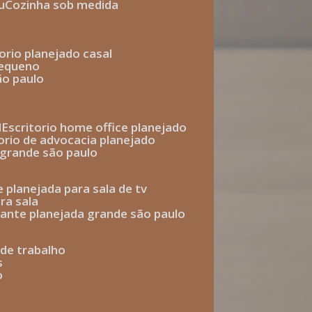
u
cozinha sob medida
torio planejado casal
pequeno
ão paulo
l
escritorio home office planejado
torio de advocacia planejado
o grande são paulo
e planejada para sala de tv
ra sala
tante planejada grande são paulo
a de trabalho
s
o