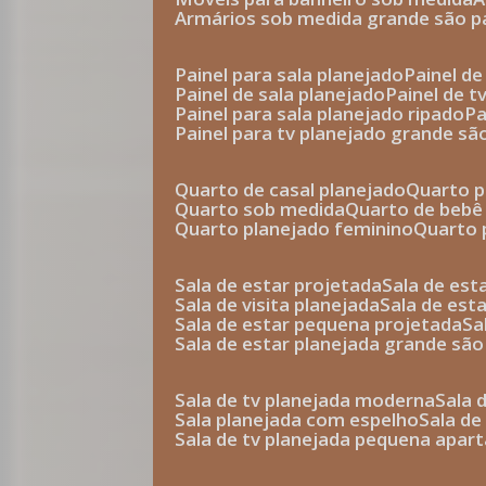
armários sob medida grande são p
painel para sala planejado
painel d
painel de sala planejado
painel de 
painel para sala planejado ripado
p
painel para tv planejado grande sã
quarto de casal planejado
quarto 
quarto sob medida
quarto de bebê
quarto planejado feminino
quarto
sala de estar projetada
sala de es
sala de visita planejada
sala de es
sala de estar pequena projetada
s
sala de estar planejada grande são
sala de tv planejada moderna
sala
sala planejada com espelho
sala d
sala de tv planejada pequena apa