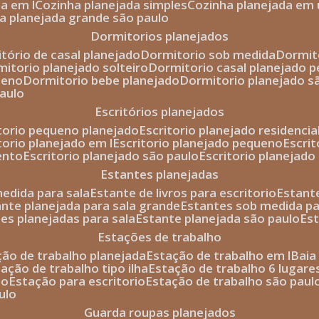
da em l
cozinha planejada simples
cozinha planejada em 
ha planejada grande são paulo
dormitorios planejados
itório de casal planejado
dormitorio sob medida
dormi
rmitorio planejado solteiro
dormitorio casal planejado 
ueno
dormitorio bebe planejado
dormitorio planejado s
paulo
escritórios planejados
itorio pequeno planejado
escritorio planejado residencia
itorio planejado em l
escritorio planejado pequeno
escri
ento
escritorio planejado são paulo
escritorio planejad
estantes planejadas
medida para sala
estante de livros para escritorio
estant
ante planejada para sala grande
estantes sob medida pa
tes planejadas para sala
estante planejada são paulo
es
estações de trabalho
ção de trabalho planejada
estação de trabalho em l
bai
tação de trabalho tipo ilha
estação de trabalho 6 lugare
io
estação para escritorio
estação de trabalho são paul
ulo
guarda roupas planejados