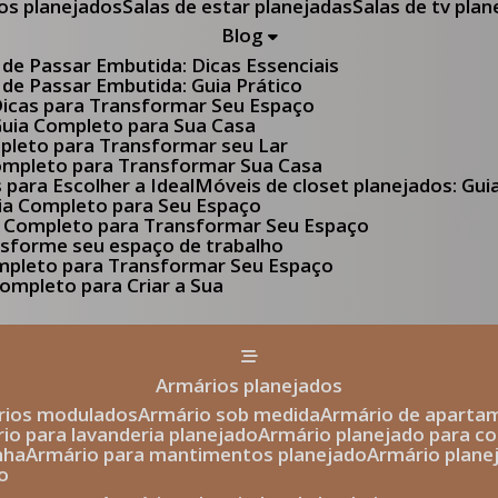
tos planejados
Salas de estar planejadas
Salas de tv pla
Blog
 de Passar Embutida: Dicas Essenciais
 de Passar Embutida: Guia Prático
 Dicas para Transformar Seu Espaço
 Guia Completo para Sua Casa
pleto para Transformar seu Lar
Completo para Transformar Sua Casa
s para Escolher a Ideal
Móveis de closet planejados: Gu
Guia Completo para Seu Espaço
uia Completo para Transformar Seu Espaço
ansforme seu espaço de trabalho
ompleto para Transformar Seu Espaço
ompleto para Criar a Sua
armários planejados
ários modulados
armário sob medida
armário de aparta
rio para lavanderia planejado
armário planejado para c
nha
armário para mantimentos planejado
armário plan
o