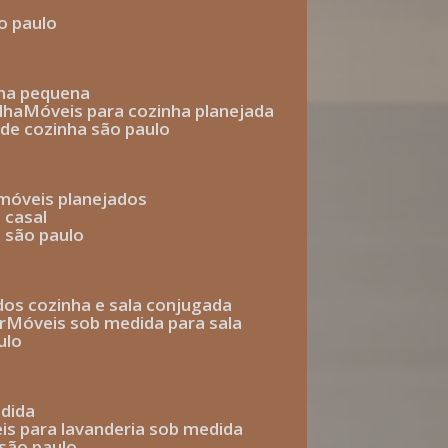
o paulo
nha pequena
lha
móveis para cozinha planejada
 de cozinha são paulo
 móveis planejados
 casal
o são paulo
ados cozinha e sala conjugada
r
móveis sob medida para sala
ulo
edida
eis para lavanderia sob medida
 são paulo