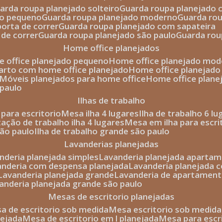
uarda roupa planejado solteiro
guarda roupa planejado 
to pequeno
guarda roupa planejado moderno
guarda ro
porta de correr
guarda roupa planejado com sapateira
 de correr
guarda roupa planejado são paulo
guarda ro
home office planejados
e office planejado pequeno
home office planejado mo
uarto com home office planejado
home office planejad
móveis planejados para home office
home office plane
 paulo
ilhas de trabalho
a para escritorio
mesa ilha 4 lugares
ilha de trabalho 6 l
stação de trabalho ilha 4 lugares
mesa em ilha para escri
são paulo
ilha de trabalho grande são paulo
lavanderias planejadas
anderia planejada simples
lavanderia planejada aparta
vanderia com despensa planejada
lavanderia planejada 
lavanderia planejada grande
lavanderia de apartament
vanderia planejada grande são paulo
mesas de escritorio planejadas
esa de escritorio sob medida
mesa escritorio sob medida
nejada
mesa de escritorio em l planejada
mesa para esc