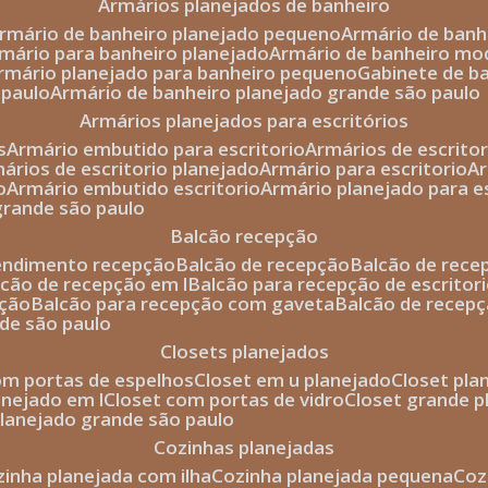
armários planejados de banheiro
armário de banheiro planejado pequeno
armário de ban
rmário para banheiro planejado
armário de banheiro mo
armário planejado para banheiro pequeno
gabinete de b
 paulo
armário de banheiro planejado grande são paulo
armários planejados para escritórios
s
armário embutido para escritorio
armários de escrito
mários de escritorio planejado
armário para escritorio
o
armário embutido escritorio
armário planejado para e
 grande são paulo
balcão recepção
tendimento recepção
balcão de recepção
balcão de rec
alcão de recepção em l
balcão para recepção de escritor
pção
balcão para recepção com gaveta
balcão de recep
nde são paulo
closets planejados
com portas de espelhos
closet em u planejado
closet pl
lanejado em l
closet com portas de vidro
closet grande 
 planejado grande são paulo
cozinhas planejadas
ozinha planejada com ilha
cozinha planejada pequena
co