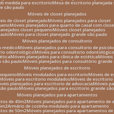
sob medida para escritorio
mesa de escritorio planejada
de são paulo
móveis de closet planejados
veis de closet planejado
móveis planejados para closet
queno
móveis planejados para quarto de casal com close
planejados closet pequeno
móveis closet planejados
paulo
móveis para closet planejado grande são paulo
móveis planejados de consultorio
io medico
móveis planejados para consultorio de psicolo
orio odontológico
móveis para consultorio odontológic
tética
móveis planejados para clínica de estética
móvei
o são paulo
móveis planejados para consultório grande
móveis planejados de escritorio
o pequeno
móveis modulados para escritorio
móveis de 
móveis para escritorio modulados
móveis de escritori
móveis planejados para escritorio de advocacia
móveis p
 são paulo
móveis planejados para escritorio grande sã
móveis planejados para apartamentos
ntos de 40m2
móveis planejados para apartamento de 
35m2
armário de cozinha modulado para apartamento
ntos de 50m2
móveis planejados para apartamentos d