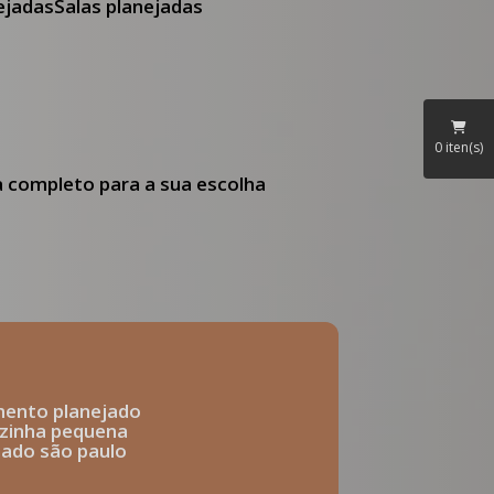
nejadas
Salas planejadas
0
iten(s)
ia completo para a sua escolha
mento planejado
ozinha pequena
ejado são paulo