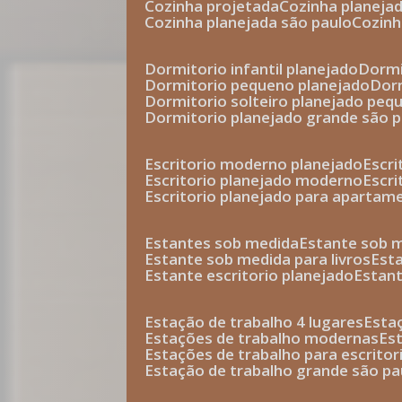
cozinha projetada
cozinha planeja
cozinha planejada são paulo
cozin
dormitorio infantil planejado
dorm
dormitorio pequeno planejado
do
dormitorio solteiro planejado peq
dormitorio planejado grande são 
escritorio moderno planejado
escr
escritorio planejado moderno
escr
escritorio planejado para apartam
estantes sob medida
estante sob 
estante sob medida para livros
est
estante escritorio planejado
estan
estação de trabalho 4 lugares
esta
estações de trabalho modernas
es
estações de trabalho para escritor
estação de trabalho grande são pa