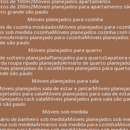
entos de 100m2
móveis planejados apartamento
entos de 200m2
móveis planejados para apartamento sã
nto grande são paulo
móveis planejados para cozinha
eis de cozinha modulados
móveis planejados para cozi
eis sob medida cozinha
móveis planejados cozinha com i
erno
armário planejado para cozinha
móveis planejados
nde são paulo
móveis planejados para quarto
de solteiro planejada
planejados para quarto
sapateira
arda roupa ripado planejado
armário de quarto planejado
amas planejadas de casal
móveis planejados para quart
ande são paulo
móveis planejados para sala
móveis planejados sala de estar e jantar
móveis planej
rojetados para sala
móveis planejados para sala de esta
planejados rack sala
móveis planejados para sala são pa
e são paulo
móveis sob medida
mário de banheiro sob medida
móveis planejados sob m
mesa sob medida
armários sob medida para cozinha
móv
armário para banheiro sob medida
armários sob medida