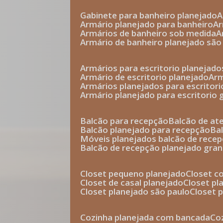
gabinete para banheiro planejado
armário planejado para banheiro
a
armários de banheiro sob medida
armário de banheiro planejado são
armários para escritorio planejado
armário de escritorio planejado
ar
armários planejados para escritori
armário planejado para escritorio
balcão para recepção
balcão de a
balcão planejado para recepção
b
móveis planejados balcão de rece
balcão de recepção planejado gra
closet pequeno planejado
closet 
closet de casal planejado
closet p
closet planejado são paulo
closet
cozinha planejada com bancada
c