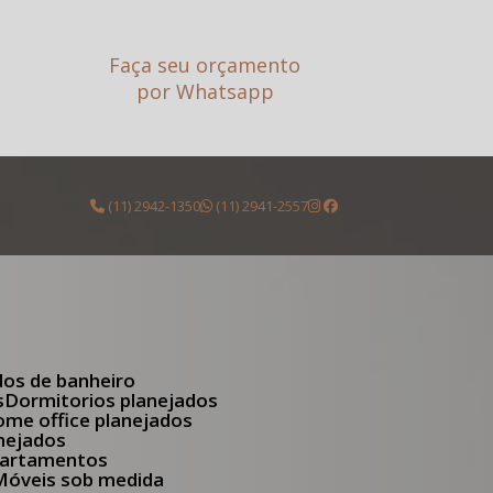
Faça seu orçamento
por Whatsapp
(11) 2942-1350
(11) 2941-2557
dos de banheiro
s
Dormitorios planejados
Home office planejados
anejados
apartamentos
Móveis sob medida