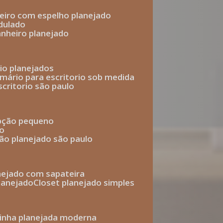
heiro com espelho planejado
dulado
anheiro planejado
rio planejados
armário para escritorio sob medida
scritorio são paulo
epção pequeno
io
ção planejado são paulo
anejado com sapateira
planejado
closet planejado simples
zinha planejada moderna