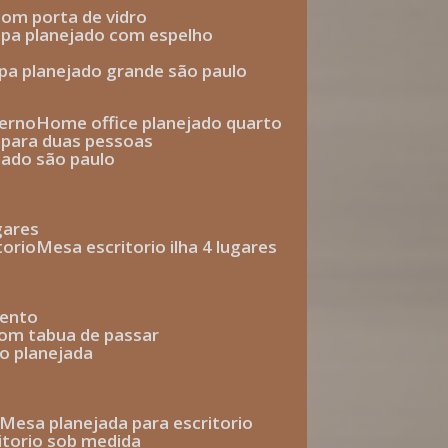
com porta de vidro
upa planejado com espelho
upa planejado grande são paulo
derno
home office planejado quarto
o para duas pessoas
jado são paulo
ugares
torio
mesa escritorio ilha 4 lugares
mento
com tabua de passar
o planejada
mesa planejada para escritorio
ritorio sob medida