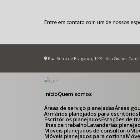
Entre em contato com um de nossos espec
Rua Serra de Bragança, 1492 - Vila Gomes Cardi
Início
Quem somos
Áreas de serviço planejadas
Áreas go
Armários planejados para escritórios
Escritórios planejados
Estações de tr
Ilhas de trabalho
Lavanderias planeja
Móveis planejados de consultorio
M
Móveis planejados para cozinha
Móv