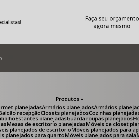
Faça seu orçamento
ialistas!
agora mesmo
m
Produtos
urmet planejadas
Armários planejados
Armários planeja
Balcão recepção
Closets planejados
Cozinhas planejada
abalho
Estantes planejadas
Guarda roupas planejados
das
Mesas de escritorio planejadas
Móveis de closet pl
óveis planejados de escritorio
Móveis planejados para 
eis planejados para quarto
Móveis planejados para sala