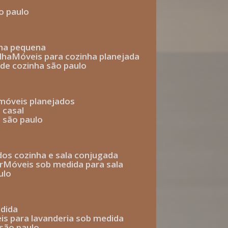
o paulo
nha pequena
lha
móveis para cozinha planejada
 de cozinha são paulo
 móveis planejados
 casal
o são paulo
ados cozinha e sala conjugada
r
móveis sob medida para sala
ulo
edida
eis para lavanderia sob medida
 são paulo