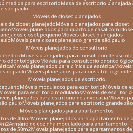
sob medida para escritorio
mesa de escritorio planejada
de são paulo
móveis de closet planejados
veis de closet planejado
móveis planejados para closet
queno
móveis planejados para quarto de casal com close
planejados closet pequeno
móveis closet planejados
paulo
móveis para closet planejado grande são paulo
móveis planejados de consultorio
io medico
móveis planejados para consultorio de psicolo
orio odontológico
móveis para consultorio odontológic
tética
móveis planejados para clínica de estética
móvei
o são paulo
móveis planejados para consultório grande
móveis planejados de escritorio
o pequeno
móveis modulados para escritorio
móveis de 
móveis para escritorio modulados
móveis de escritori
móveis planejados para escritorio de advocacia
móveis p
 são paulo
móveis planejados para escritorio grande sã
móveis planejados para apartamentos
ntos de 40m2
móveis planejados para apartamento de 
35m2
armário de cozinha modulado para apartamento
ntos de 50m2
móveis planejados para apartamentos d