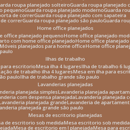
uarda roupa planejado solteiro
guarda roupa planejado 
to pequeno
guarda roupa planejado moderno
guarda ro
porta de correr
guarda roupa planejado com sapateira
 de correr
guarda roupa planejado são paulo
guarda ro
home office planejados
e office planejado pequeno
home office planejado mo
uarto com home office planejado
home office planejad
móveis planejados para home office
home office plane
 paulo
ilhas de trabalho
a para escritorio
mesa ilha 4 lugares
ilha de trabalho 6 l
stação de trabalho ilha 4 lugares
mesa em ilha para escri
são paulo
ilha de trabalho grande são paulo
lavanderias planejadas
anderia planejada simples
lavanderia planejada aparta
vanderia com despensa planejada
lavanderia planejada 
lavanderia planejada grande
lavanderia de apartament
vanderia planejada grande são paulo
mesas de escritorio planejadas
esa de escritorio sob medida
mesa escritorio sob medida
nejada
mesa de escritorio em l planejada
mesa para esc