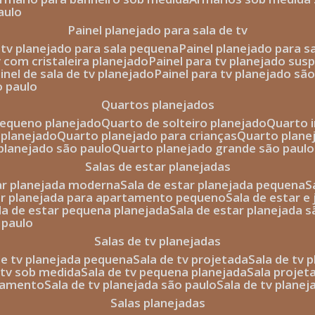
aulo
painel planejado para sala de tv
e tv planejado para sala pequena
painel planejado para s
tv com cristaleira planejado
painel para tv planejado sus
ainel de sala de tv planejado
painel para tv planejado sã
o paulo
quartos planejados
pequeno planejado
quarto de solteiro planejado
quarto 
 planejado
quarto planejado para crianças
quarto plane
 planejado são paulo
quarto planejado grande são paulo
salas de estar planejadas
tar planejada moderna
sala de estar planejada pequena
tar planejada para apartamento pequeno
sala de estar e
ala de estar pequena planejada
sala de estar planejada 
 paulo
salas de tv planejadas
 de tv planejada pequena
sala de tv projetada
sala de tv
e tv sob medida
sala de tv pequena planejada
sala projet
rtamento
sala de tv planejada são paulo
sala de tv plane
salas planejadas