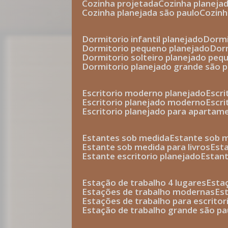
cozinha projetada
cozinha planeja
cozinha planejada são paulo
cozin
dormitorio infantil planejado
dorm
dormitorio pequeno planejado
do
dormitorio solteiro planejado peq
dormitorio planejado grande são 
escritorio moderno planejado
escr
escritorio planejado moderno
escr
escritorio planejado para apartam
estantes sob medida
estante sob 
estante sob medida para livros
est
estante escritorio planejado
estan
estação de trabalho 4 lugares
esta
estações de trabalho modernas
es
estações de trabalho para escritor
estação de trabalho grande são pa