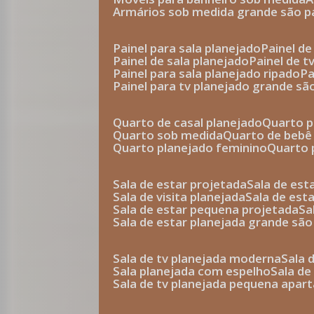
armários sob medida grande são p
painel para sala planejado
painel d
painel de sala planejado
painel de 
painel para sala planejado ripado
p
painel para tv planejado grande sã
quarto de casal planejado
quarto 
quarto sob medida
quarto de bebê
quarto planejado feminino
quarto
sala de estar projetada
sala de es
sala de visita planejada
sala de es
sala de estar pequena projetada
s
sala de estar planejada grande são
sala de tv planejada moderna
sala
sala planejada com espelho
sala d
sala de tv planejada pequena apa