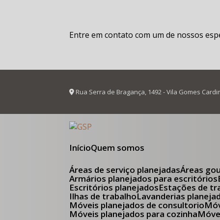
Entre em contato com um de nossos espec
Rua Serra de Bragança, 1492 - Vila Gomes Cardi
Início
Quem somos
Áreas de serviço planejadas
Áreas go
Armários planejados para escritórios
Escritórios planejados
Estações de tr
Ilhas de trabalho
Lavanderias planeja
Móveis planejados de consultorio
M
Móveis planejados para cozinha
Móv