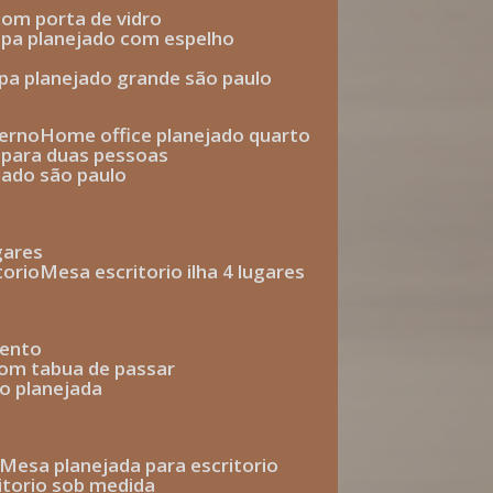
com porta de vidro
upa planejado com espelho
upa planejado grande são paulo
derno
home office planejado quarto
o para duas pessoas
jado são paulo
ugares
torio
mesa escritorio ilha 4 lugares
mento
com tabua de passar
o planejada
mesa planejada para escritorio
ritorio sob medida