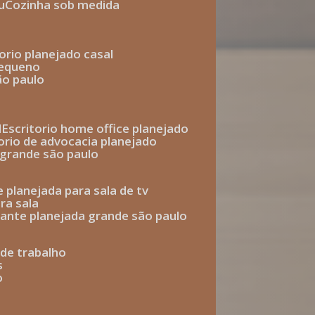
u
cozinha sob medida
torio planejado casal
pequeno
ão paulo
l
escritorio home office planejado
torio de advocacia planejado
o grande são paulo
e planejada para sala de tv
ra sala
tante planejada grande são paulo
a de trabalho
s
o