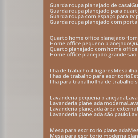
guarda roupa planejado de casal
g
guarda roupa planejado para quar
guarda roupa com espaço para tv 
guarda roupa planejado com porta
quarto home office planejado
hom
home office pequeno planejado
q
quarto planejado com home office
home office planejado grande são
ilha de trabalho 4 lugares
mesa ilh
ilhas de trabalho para escritorio
e
ilha para trabalho
ilha de trabalho 
lavanderia pequena planejada
lav
lavanderia planejada moderna
la
lavanderia planejada área externa
lavanderia planejada são paulo
la
mesa para escritorio planejada
m
mesa para escritorio moderna pla