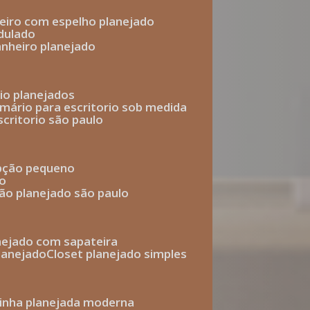
heiro com espelho planejado
dulado
anheiro planejado
rio planejados
armário para escritorio sob medida
scritorio são paulo
epção pequeno
io
ção planejado são paulo
anejado com sapateira
planejado
closet planejado simples
zinha planejada moderna