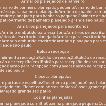
armários planejados de banheiro
armário de banheiro planejado pequeno
armário de ban
rmário para banheiro planejado
armário de banheiro mo
armário planejado para banheiro pequeno
gabinete de b
 paulo
armário de banheiro planejado grande são paulo
armários planejados para escritórios
s
armário embutido para escritorio
armários de escrito
mários de escritorio planejado
armário para escritorio
o
armário embutido escritorio
armário planejado para e
 grande são paulo
balcão recepção
tendimento recepção
balcão de recepção
balcão de rec
alcão de recepção em l
balcão para recepção de escritor
pção
balcão para recepção com gaveta
balcão de recep
nde são paulo
closets planejados
com portas de espelhos
closet em u planejado
closet pl
lanejado em l
closet com portas de vidro
closet grande 
 planejado grande são paulo
cozinhas planejadas
ozinha planejada com ilha
cozinha planejada pequena
co