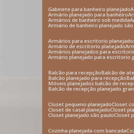
gabinete para banheiro planejado
armário planejado para banheiro
a
armários de banheiro sob medida
armário de banheiro planejado são
armários para escritorio planejado
armário de escritorio planejado
ar
armários planejados para escritori
armário planejado para escritorio
balcão para recepção
balcão de a
balcão planejado para recepção
b
móveis planejados balcão de rece
balcão de recepção planejado gra
closet pequeno planejado
closet 
closet de casal planejado
closet p
closet planejado são paulo
closet
cozinha planejada com bancada
c