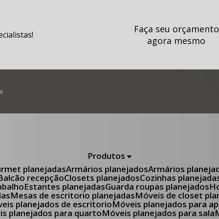
Faça seu orçamento
ialistas!
agora mesmo
m
Produtos
urmet planejadas
Armários planejados
Armários planeja
Balcão recepção
Closets planejados
Cozinhas planejada
abalho
Estantes planejadas
Guarda roupas planejados
das
Mesas de escritorio planejadas
Móveis de closet pl
óveis planejados de escritorio
Móveis planejados para 
eis planejados para quarto
Móveis planejados para sala