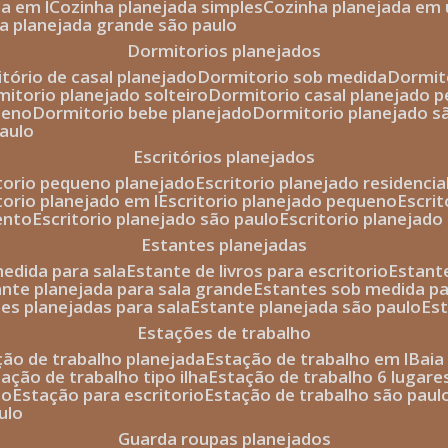
da em l
cozinha planejada simples
cozinha planejada em 
ha planejada grande são paulo
dormitorios planejados
itório de casal planejado
dormitorio sob medida
dormi
rmitorio planejado solteiro
dormitorio casal planejado 
ueno
dormitorio bebe planejado
dormitorio planejado s
paulo
escritórios planejados
itorio pequeno planejado
escritorio planejado residencia
itorio planejado em l
escritorio planejado pequeno
escri
ento
escritorio planejado são paulo
escritorio planejad
estantes planejadas
medida para sala
estante de livros para escritorio
estant
ante planejada para sala grande
estantes sob medida pa
tes planejadas para sala
estante planejada são paulo
es
estações de trabalho
ção de trabalho planejada
estação de trabalho em l
bai
tação de trabalho tipo ilha
estação de trabalho 6 lugare
io
estação para escritorio
estação de trabalho são paul
ulo
guarda roupas planejados