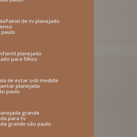
ala
painel de tv planejado
penso
o paulo
infantil planejado
jado para filhos
sala de estar sob medida
 jantar planejada
são paulo
 planejada grande
ada para tv
jada grande são paulo