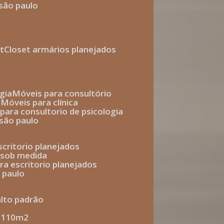
 são paulo
t
closet armários planejados
gia
móveis para consultório
o
móveis para clínica
s para consultorio de psicologia
 são paulo
escritorio planejados
o sob medida
ara escritorio planejados
o paulo
alto padrão
e 110m2