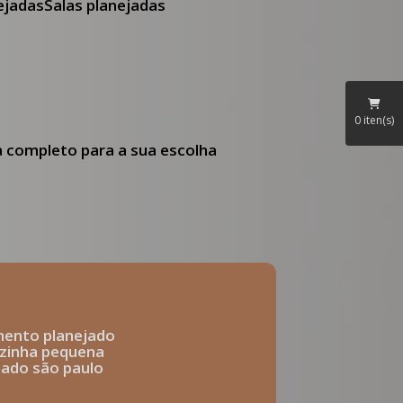
nejadas
Salas planejadas
0
iten(s)
ia completo para a sua escolha
mento planejado
ozinha pequena
ejado são paulo