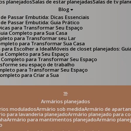
tos planejados
Salas de estar planejadas
Salas de tv pla
Blog
 de Passar Embutida: Dicas Essenciais
 de Passar Embutida: Guia Prático
 Dicas para Transformar Seu Espaço
 Guia Completo para Sua Casa
pleto para Transformar seu Lar
Completo para Transformar Sua Casa
s para Escolher a Ideal
Móveis de closet planejados: Gu
Guia Completo para Seu Espaço
uia Completo para Transformar Seu Espaço
ansforme seu espaço de trabalho
ompleto para Transformar Seu Espaço
ompleto para Criar a Sua
armários planejados
ários modulados
armário sob medida
armário de aparta
rio para lavanderia planejado
armário planejado para c
nha
armário para mantimentos planejado
armário plan
o