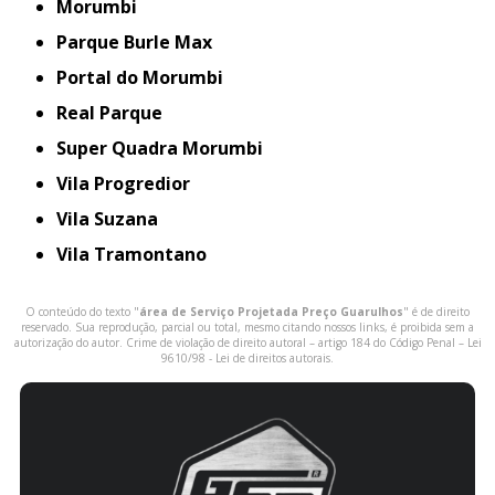
Morumbi
Parque Burle Max
Portal do Morumbi
Real Parque
Super Quadra Morumbi
Vila Progredior
Vila Suzana
Vila Tramontano
O conteúdo do texto "
área de Serviço Projetada Preço Guarulhos
" é de direito
reservado. Sua reprodução, parcial ou total, mesmo citando nossos links, é proibida sem a
autorização do autor. Crime de violação de direito autoral – artigo 184 do Código Penal –
Lei
9610/98 - Lei de direitos autorais
.