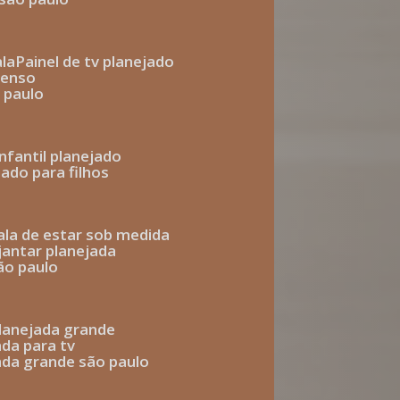
ala
painel de tv planejado
penso
o paulo
infantil planejado
jado para filhos
sala de estar sob medida
 jantar planejada
são paulo
 planejada grande
ada para tv
jada grande são paulo