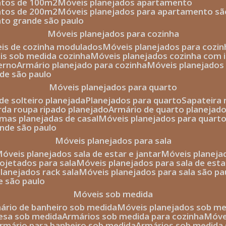
entos de 100m2
móveis planejados apartamento
entos de 200m2
móveis planejados para apartamento sã
nto grande são paulo
móveis planejados para cozinha
eis de cozinha modulados
móveis planejados para cozi
eis sob medida cozinha
móveis planejados cozinha com i
erno
armário planejado para cozinha
móveis planejados
nde são paulo
móveis planejados para quarto
de solteiro planejada
planejados para quarto
sapateira
arda roupa ripado planejado
armário de quarto planejado
amas planejadas de casal
móveis planejados para quart
ande são paulo
móveis planejados para sala
móveis planejados sala de estar e jantar
móveis planej
rojetados para sala
móveis planejados para sala de esta
planejados rack sala
móveis planejados para sala são pa
e são paulo
móveis sob medida
mário de banheiro sob medida
móveis planejados sob m
mesa sob medida
armários sob medida para cozinha
móv
armário para banheiro sob medida
armários sob medida