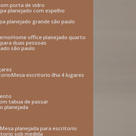
com porta de vidro
upa planejado com espelho
upa planejado grande são paulo
derno
home office planejado quarto
o para duas pessoas
jado são paulo
ugares
torio
mesa escritorio ilha 4 lugares
mento
com tabua de passar
o planejada
mesa planejada para escritorio
ritorio sob medida