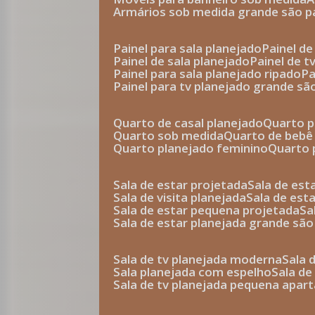
armários sob medida grande são p
painel para sala planejado
painel d
painel de sala planejado
painel de 
painel para sala planejado ripado
p
painel para tv planejado grande sã
quarto de casal planejado
quarto 
quarto sob medida
quarto de bebê
quarto planejado feminino
quarto
sala de estar projetada
sala de es
sala de visita planejada
sala de es
sala de estar pequena projetada
s
sala de estar planejada grande são
sala de tv planejada moderna
sala
sala planejada com espelho
sala d
sala de tv planejada pequena apa