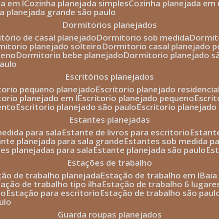
da em l
cozinha planejada simples
cozinha planejada em 
ha planejada grande são paulo
dormitorios planejados
itório de casal planejado
dormitorio sob medida
dormi
rmitorio planejado solteiro
dormitorio casal planejado 
ueno
dormitorio bebe planejado
dormitorio planejado s
paulo
escritórios planejados
itorio pequeno planejado
escritorio planejado residencia
itorio planejado em l
escritorio planejado pequeno
escri
ento
escritorio planejado são paulo
escritorio planejad
estantes planejadas
medida para sala
estante de livros para escritorio
estant
ante planejada para sala grande
estantes sob medida pa
tes planejadas para sala
estante planejada são paulo
es
estações de trabalho
ção de trabalho planejada
estação de trabalho em l
bai
tação de trabalho tipo ilha
estação de trabalho 6 lugare
io
estação para escritorio
estação de trabalho são paul
ulo
guarda roupas planejados