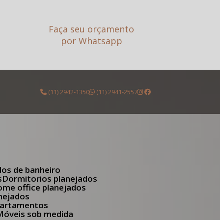
Faça seu orçamento
por Whatsapp
(11) 2942-1350
(11) 2941-2557
dos de banheiro
s
Dormitorios planejados
Home office planejados
anejados
apartamentos
Móveis sob medida