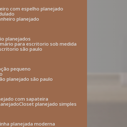
heiro com espelho planejado
dulado
anheiro planejado
rio planejados
armário para escritorio sob medida
scritorio são paulo
epção pequeno
io
ção planejado são paulo
anejado com sapateira
planejado
closet planejado simples
zinha planejada moderna