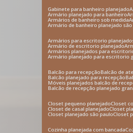
gabinete para banheiro planejado
armário planejado para banheiro
a
armários de banheiro sob medida
armário de banheiro planejado são
armários para escritorio planejado
armário de escritorio planejado
ar
armários planejados para escritori
armário planejado para escritorio
balcão para recepção
balcão de a
balcão planejado para recepção
b
móveis planejados balcão de rece
balcão de recepção planejado gra
closet pequeno planejado
closet 
closet de casal planejado
closet p
closet planejado são paulo
closet
cozinha planejada com bancada
c