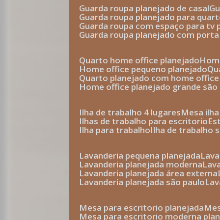
guarda roupa planejado de casal
g
guarda roupa planejado para quar
guarda roupa com espaço para tv 
guarda roupa planejado com porta
quarto home office planejado
hom
home office pequeno planejado
q
quarto planejado com home office
home office planejado grande são
ilha de trabalho 4 lugares
mesa ilh
ilhas de trabalho para escritorio
e
ilha para trabalho
ilha de trabalho 
lavanderia pequena planejada
lav
lavanderia planejada moderna
la
lavanderia planejada área externa
lavanderia planejada são paulo
la
mesa para escritorio planejada
m
mesa para escritorio moderna pla