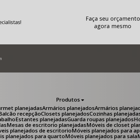
Faça seu orçamento
ialistas!
agora mesmo
m
Produtos
urmet planejadas
Armários planejados
Armários planeja
Balcão recepção
Closets planejados
Cozinhas planejada
abalho
Estantes planejadas
Guarda roupas planejados
das
Mesas de escritorio planejadas
Móveis de closet pl
óveis planejados de escritorio
Móveis planejados para 
eis planejados para quarto
Móveis planejados para sala