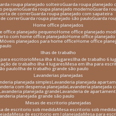
uarda roupa planejado solteiro
guarda roupa planejado 
to pequeno
guarda roupa planejado moderno
guarda ro
porta de correr
guarda roupa planejado com sapateira
 de correr
guarda roupa planejado são paulo
guarda ro
home office planejados
e office planejado pequeno
home office planejado mo
uarto com home office planejado
home office planejad
móveis planejados para home office
home office plane
 paulo
ilhas de trabalho
a para escritorio
mesa ilha 4 lugares
ilha de trabalho 6 l
stação de trabalho ilha 4 lugares
mesa em ilha para escri
são paulo
ilha de trabalho grande são paulo
lavanderias planejadas
anderia planejada simples
lavanderia planejada aparta
vanderia com despensa planejada
lavanderia planejada 
lavanderia planejada grande
lavanderia de apartament
vanderia planejada grande são paulo
mesas de escritorio planejadas
esa de escritorio sob medida
mesa escritorio sob medida
nejada
mesa de escritorio em l planejada
mesa para esc