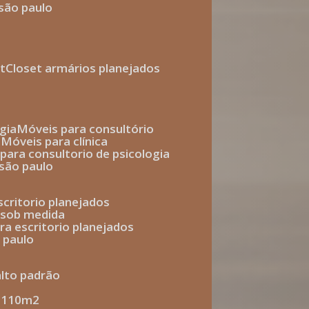
 são paulo
t
closet armários planejados
gia
móveis para consultório
o
móveis para clínica
s para consultorio de psicologia
 são paulo
escritorio planejados
o sob medida
ara escritorio planejados
o paulo
alto padrão
e 110m2