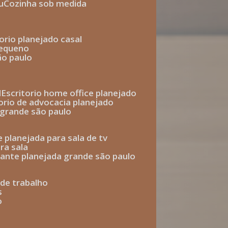
u
cozinha sob medida
torio planejado casal
pequeno
ão paulo
l
escritorio home office planejado
torio de advocacia planejado
o grande são paulo
e planejada para sala de tv
ra sala
tante planejada grande são paulo
a de trabalho
s
o