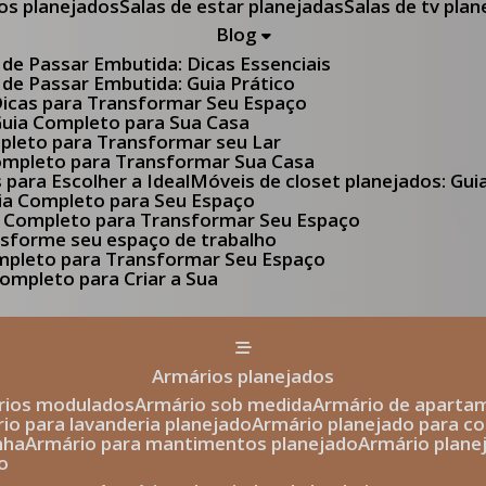
tos planejados
Salas de estar planejadas
Salas de tv pla
Blog
 de Passar Embutida: Dicas Essenciais
 de Passar Embutida: Guia Prático
 Dicas para Transformar Seu Espaço
 Guia Completo para Sua Casa
pleto para Transformar seu Lar
Completo para Transformar Sua Casa
s para Escolher a Ideal
Móveis de closet planejados: Gu
Guia Completo para Seu Espaço
uia Completo para Transformar Seu Espaço
ansforme seu espaço de trabalho
ompleto para Transformar Seu Espaço
ompleto para Criar a Sua
armários planejados
ários modulados
armário sob medida
armário de aparta
rio para lavanderia planejado
armário planejado para c
nha
armário para mantimentos planejado
armário plan
o