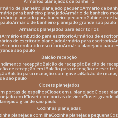
armários planejados de banheiro
armário de banheiro planejado pequeno
armário de ban
rmário para banheiro planejado
armário de banheiro mo
armário planejado para banheiro pequeno
gabinete de b
 paulo
armário de banheiro planejado grande são paulo
armários planejados para escritórios
s
armário embutido para escritorio
armários de escrito
mários de escritorio planejado
armário para escritorio
o
armário embutido escritorio
armário planejado para e
 grande são paulo
balcão recepção
tendimento recepção
balcão de recepção
balcão de rec
alcão de recepção em l
balcão para recepção de escritor
pção
balcão para recepção com gaveta
balcão de recep
nde são paulo
closets planejados
com portas de espelhos
closet em u planejado
closet pl
lanejado em l
closet com portas de vidro
closet grande 
 planejado grande são paulo
cozinhas planejadas
ozinha planejada com ilha
cozinha planejada pequena
co