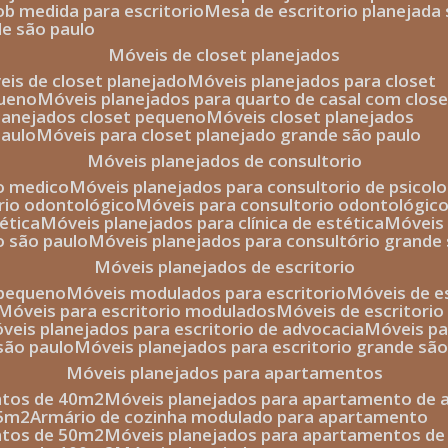
sob medida para escritorio
mesa de escritorio planejada
de são paulo
móveis de closet planejados
veis de closet planejado
móveis planejados para closet
queno
móveis planejados para quarto de casal com close
planejados closet pequeno
móveis closet planejados
paulo
móveis para closet planejado grande são paulo
móveis planejados de consultorio
io medico
móveis planejados para consultorio de psicolo
orio odontológico
móveis para consultorio odontológic
tética
móveis planejados para clínica de estética
móvei
o são paulo
móveis planejados para consultório grande
móveis planejados de escritorio
o pequeno
móveis modulados para escritorio
móveis de 
móveis para escritorio modulados
móveis de escritori
móveis planejados para escritorio de advocacia
móveis p
 são paulo
móveis planejados para escritorio grande sã
móveis planejados para apartamentos
ntos de 40m2
móveis planejados para apartamento de 
35m2
armário de cozinha modulado para apartamento
ntos de 50m2
móveis planejados para apartamentos d