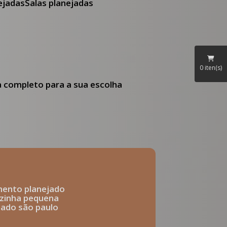
nejadas
Salas planejadas
0
iten(s)
ia completo para a sua escolha
mento planejado
ozinha pequena
ejado são paulo