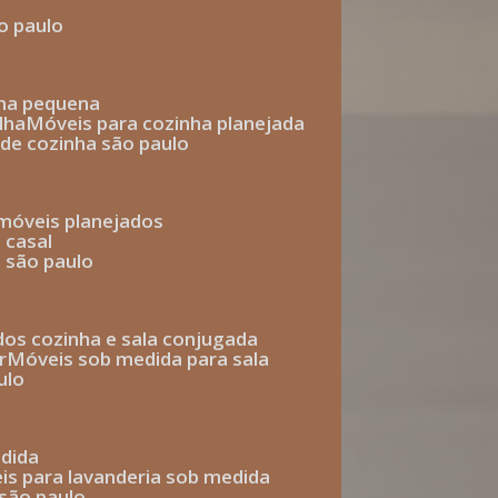
o paulo
nha pequena
lha
móveis para cozinha planejada
 de cozinha são paulo
 móveis planejados
 casal
o são paulo
ados cozinha e sala conjugada
r
móveis sob medida para sala
ulo
edida
eis para lavanderia sob medida
 são paulo