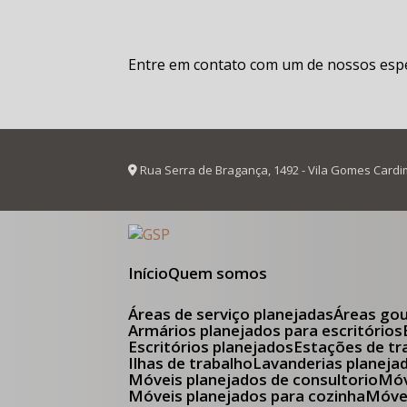
Entre em contato com um de nossos espec
Rua Serra de Bragança, 1492 - Vila Gomes Cardi
Início
Quem somos
Áreas de serviço planejadas
Áreas go
Armários planejados para escritórios
Escritórios planejados
Estações de tr
Ilhas de trabalho
Lavanderias planeja
Móveis planejados de consultorio
M
Móveis planejados para cozinha
Móv