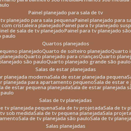
aulo
painel planejado para sala de tv
e tv planejado para sala pequena
painel planejado para s
tv com cristaleira planejado
painel para tv planejado sus
ainel de sala de tv planejado
painel para tv planejado sã
o paulo
quartos planejados
pequeno planejado
quarto de solteiro planejado
quarto 
 planejado
quarto planejado para crianças
quarto plane
 planejado são paulo
quarto planejado grande são paulo
salas de estar planejadas
tar planejada moderna
sala de estar planejada pequena
tar planejada para apartamento pequeno
sala de estar e
ala de estar pequena planejada
sala de estar planejada 
 paulo
salas de tv planejadas
 de tv planejada pequena
sala de tv projetada
sala de tv
e tv sob medida
sala de tv pequena planejada
sala projet
rtamento
sala de tv planejada são paulo
sala de tv plane
salas planejadas