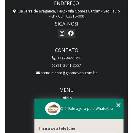
ENDEREÇO
Rua Serra de Bragança, 1492 - Vila Gomes Cardim - São Paulo
- SP - CEP: 03318-000
SIGA-NOS!
CONTATO
(11) 2942-1350
(11) 2941-2557
atendimento@gspmoveis.com.br
MENU
Início
Quem somos
Olá! Fale agora pelo WhatsApp
Produtos
Blog
Insira seu telefone
Galeria