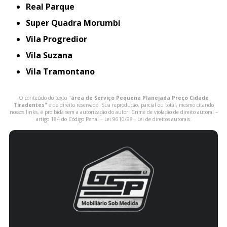
Real Parque
Super Quadra Morumbi
Vila Progredior
Vila Suzana
Vila Tramontano
O conteúdo do texto "
área de Serviço Pequena Planejada Preço Cidade
Tiradentes
" é de direito reservado. Sua reprodução, parcial ou total, mesmo citando
nossos links, é proibida sem a autorização do autor. Crime de violação de direito autoral –
artigo 184 do Código Penal –
Lei 9610/98 - Lei de direitos autorais
.