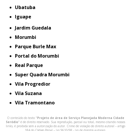
Ubatuba
iguape
Jardim Guedala
Morumbi
Parque Burle Max
Portal do Morumbi
Real Parque
Super Quadra Morumbi
Vila Progredior
Vila Suzana
Vila Tramontano
O conteúdo do texto "
Projeto de área de Serviço Planejada Moderna Cidade
Seródio
" é de direito reservado. Sua reprodução, parcial ou total, mesmo citando nossos
links, é proibida sem a autorização do autor. Crime de violação de direito autoral – artigo
184 do Código Penal –
Lei 9610/98 - Lei de direitos autorais
.