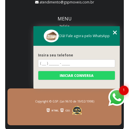
atendimento@gspmoveis.com.br
MENU
Início
Quem somos
Olá! Fale agora pelo WhatsApp
Produtos
Blog
Insira seu telefone
Galeria
Categorias
Contato
INICIAR CONVERSA
Mapa do site
1
Copyright © GSP. (Lei 9610 de 19/02/1998)
HTML
CSS